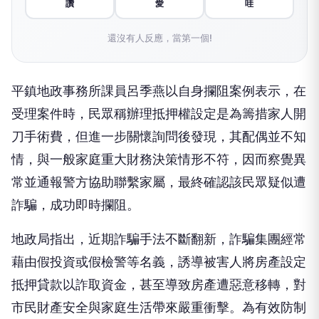
讚
愛
哇
還沒有人反應，當第一個!
平鎮地政事務所課員呂季燕以自身攔阻案例表示，在
受理案件時，民眾稱辦理抵押權設定是為籌措家人開
刀手術費，但進一步關懷詢問後發現，其配偶並不知
情，與一般家庭重大財務決策情形不符，因而察覺異
常並通報警方協助聯繫家屬，最終確認該民眾疑似遭
詐騙，成功即時攔阻。
地政局指出，近期詐騙手法不斷翻新，詐騙集團經常
藉由假投資或假檢警等名義，誘導被害人將房產設定
抵押貸款以詐取資金，甚至導致房產遭惡意移轉，對
市民財產安全與家庭生活帶來嚴重衝擊。為有效防制