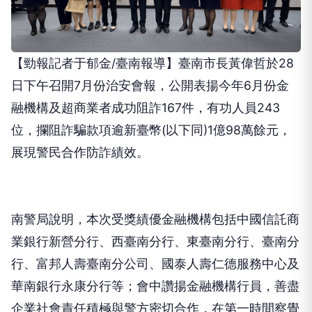
【勁報記者于郁金/臺南報導】臺南市長黃偉哲於28
日下午召開7月份治安會報，公開表揚今年6月份金
融機構及超商業者成功阻詐167件，有功人員243
位，攔阻詐騙款項逾新臺幣(以下同)1億98萬餘元，
展現警民合作防詐績效。
南警局說明，本次受獎績優金融機構包括中國信託商
業銀行新營分行、西臺南分行、東臺南分行、臺南分
行、富邦人壽臺南分公司、國泰人壽仁德服務中心及
華南銀行永康分行等；會中讚揚金融機構行員，善盡
企業社會責任積極與警方密切合作，在第一時間察覺