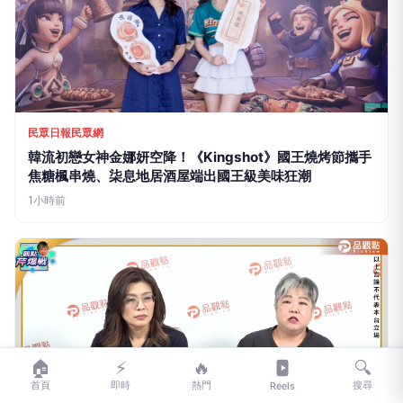
北市中秋攜手企業、網紅推廣庇護工場好禮 挺身障就業！
1小時前
民眾日報民眾網
🏠
⚡
🔥
🔍
韓流初戀女神金娜妍空降！《Kingshot》國王燒烤節攜手
首頁
即時
熱門
搜尋
Reels
焦糖楓串燒、柒息地居酒屋端出國王級美味狂潮