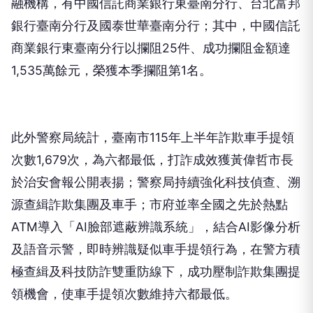
融機構，有中國信託商業銀行東臺南分行、台北富邦
銀行臺南分行及國泰世華臺南分行；其中，中國信託
商業銀行東臺南分行以攔阻25件、成功攔阻金額達
1,535萬餘元，榮獲本季攔阻第1名。
此外警察局統計，臺南市115年上半年詐欺車手提領
次數1,679次，為六都最低，打詐成效獲黃偉哲市長
於治安會報公開表揚；警察局持續強化科技偵查、溯
源查緝詐欺集團及車手；市府並率全國之先於熱點
ATM導入「AI臉部遮蔽辨識系統」，結合AI影像分析
及語音示警，即時辨識疑似車手提領行為，在警方積
極查緝及科技防詐雙重防線下，成功壓制詐欺集團提
領機會，使車手提領次數維持六都最低。