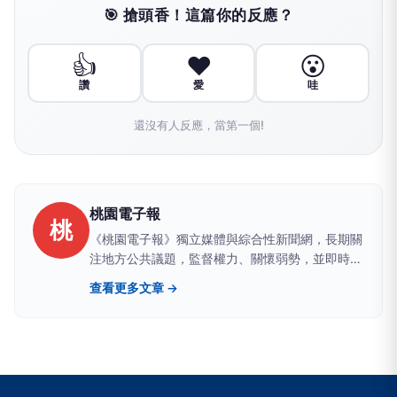
🎯 搶頭香！這篇你的反應？
👍
❤️
😮
讚
愛
哇
還沒有人反應，當第一個!
桃園電子報
桃
《桃園電子報》獨立媒體與綜合性新聞網，長期關
注地方公共議題，監督權力、關懷弱勢，並即時追
蹤全國重大新聞事件，持續報導與民眾生活密切相
查看更多文章 →
關的重要資訊。