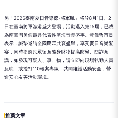
另「2026臺南夏日音樂節-將軍吼」將於8月1日、2
日在臺南將軍漁港盛大登場，活動邁入第15屆，已成
為南臺灣暑假最具代表性濱海音樂盛事。黃偉哲市長
表示，誠摯邀請全國民眾共襄盛舉，享受夏日音樂饗
宴，同時提醒民眾留意隨身財物提高防竊、防詐意
識，如發現可疑人、事、物，請立即向現場執勤人員
反映，或撥打110報案專線，共同維護活動安全，營
造安心友善活動環境。
伴侶和妳一起預防HPV，才有資格
PR
說愛妳！
台灣癌症基金會
立即諮詢HPV！是對自己健康最好
PR