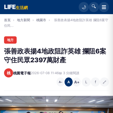
LIFE
🔍
☰
🌙
生活網
首頁
›
地方新聞
›
桃園市
›
張善政表揚4地政阻詐英雄 攔阻6案守
住民...
地方
張善政表揚4地政阻詐英雄 攔阻6案
守住民眾2397萬財產
桃
桃園電子報
2026-07-08 11:46
📖 3 分鐘閱讀
A+
L
f
🔗
A
A−