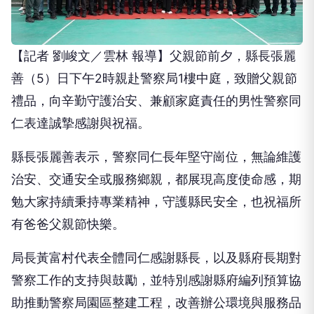
【記者 劉峻文／雲林 報導】父親節前夕，縣長張麗
善（5）日下午2時親赴警察局1樓中庭，致贈父親節
禮品，向辛勤守護治安、兼顧家庭責任的男性警察同
仁表達誠摯感謝與祝福。
縣長張麗善表示，警察同仁長年堅守崗位，無論維護
治安、交通安全或服務鄉親，都展現高度使命感，期
勉大家持續秉持專業精神，守護縣民安全，也祝福所
有爸爸父親節快樂。
局長黃富村代表全體同仁感謝縣長，以及縣府長期對
警察工作的支持與鼓勵，並特別感謝縣府編列預算協
助推動警察局園區整建工程，改善辦公環境與服務品