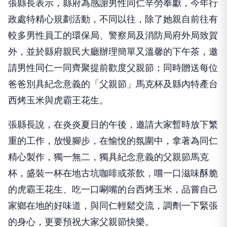
張縣長表示，縣府為感謝男性同仁辛勞奉獻，今年行
政處特精心規劃活動，不同以往，除了她親自前往有
較多男性員工的環保局、警察局及消防局府外局致賀
外，並於縣府親民大廳辦理簡單又溫馨的下午茶，邀
請男性同仁一同齊聚提前歡度父親節；同時贈送每位
爸爸別具紀念意義的「父親節」馬克杯及縣內特產台
西烤玉米與虎霸王花生。
張縣長說，在炎炎夏日的午後，邀請大家暫時放下繁
重的工作，放慢腳步，在愉悅的氛圍中，拿著為同仁
精心製作，獨一無二，獨具紀念意義的父親節馬克
杯，盛裝一杯在地古坑咖啡或茶飲，嚐一口滋味酥脆
的虎霸王花生、吃一口唰嘴的台西烤玉米，品嘗自己
家鄉在地的好味道，與同仁輕鬆交流，調劑一下緊張
的身心，更要預祝大家父親節快樂。