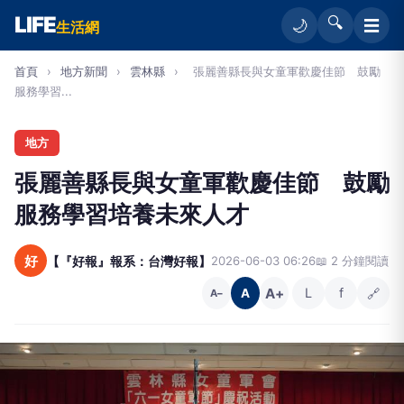
LIFE
🔍
☰
🌙
生活網
首頁
›
地方新聞
›
雲林縣
›
張麗善縣長與女童軍歡慶佳節 鼓勵
服務學習...
地方
張麗善縣長與女童軍歡慶佳節 鼓勵
服務學習培養未來人才
好
【『好報』報系：台灣好報】
2026-06-03 06:26
📖 2 分鐘閱讀
A+
L
f
🔗
A
A−