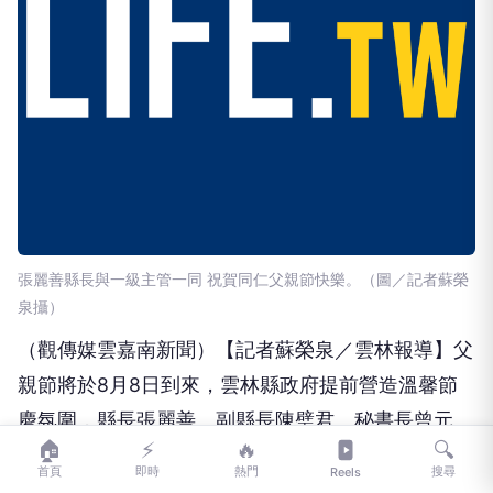
張麗善縣長與一級主管一同 祝賀同仁父親節快樂。（圖／記者蘇榮
泉攝）
（觀傳媒雲嘉南新聞）【記者蘇榮泉／雲林報導】父
親節將於8月8日到來，雲林縣政府提前營造溫馨節
慶氛圍，縣長張麗善、副縣長陳璧君、秘書長曾元
🏠
⚡
🔥
🔍
煌、副秘書長黃凱達及縣府團隊，5日下午在縣府親
首頁
即時
熱門
搜尋
Reels
民大廳舉辦父親節下午茶活動，邀請男性同仁暫時放