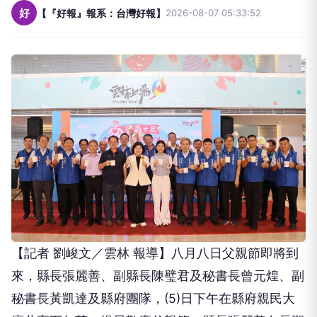
好
【『好報』報系：台灣好報】
2026-08-07 05:33:52
【記者 劉峻文／雲林 報導】八月八日父親節即將到
來，縣長張麗善、副縣長陳璧君及秘書長曾元煌、副
秘書長黃凱達及縣府團隊，(5)日下午在縣府親民大