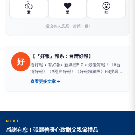
👍
❤️
😮
讚
愛
哇
還沒有人反應，當第一個!
【『好報』報系：台灣好報】
好
看好報 • 有好報• 新媒體5.0 • 最優質報！《#台
灣好報》《#兩岸好報》《好報粉絲團》FB搜尋；
Yahoo、PChome、LIFE新聞、yamnews、
查看更多文章 →
owlnews也看得到
NEXT
感謝有您！張麗善暖心致贈父親節禮品