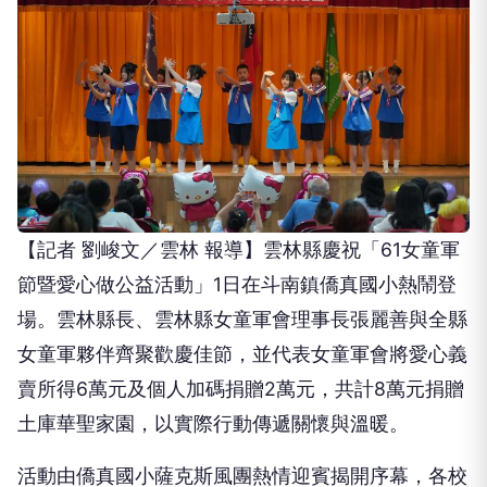
【記者 劉峻文／雲林 報導】雲林縣慶祝「61女童軍
節暨愛心做公益活動」1日在斗南鎮僑真國小熱鬧登
場。雲林縣長、雲林縣女童軍會理事長張麗善與全縣
女童軍夥伴齊聚歡慶佳節，並代表女童軍會將愛心義
賣所得6萬元及個人加碼捐贈2萬元，共計8萬元捐贈
土庫華聖家園，以實際行動傳遞關懷與溫暖。
活動由僑真國小薩克斯風團熱情迎賓揭開序幕，各校