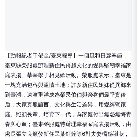
【勁報記者于郁金/臺東報導】​一個風和日麗季節，
臺東縣榮服處辦理新住民跨越文化的愛與堅韌幸福家
庭表揚、莘莘學子相見歡活動。榮服處表示，臺東是
一塊充滿包容與溫情土地；許多新住民姐妹從異鄉來
到臺灣，遠渡重洋成為榮民伯伯與榮眷們最堅實後
盾；大家克服語言、文化與生活差異，用愛經營家
庭、照顧長輩、培育下一代，為家庭付出無怨無悔青
春與心血；臺東榮服處特辦理幸福家庭表揚活動，由
處長張立良頒發新住民葉鈺銓等6對夫妻檔感謝狀，