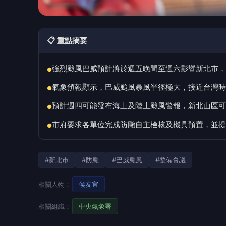
📋 重點摘要
強烈颱風巴威預計將於週五晚間至週六影響新北市，
●
氣象預報顯示，巴威颱風暴風半徑極大，接近台灣時
●
預計週四可能發布海上及陸上颱風警報，新北山區可
●
市府要求各單位完成防颱自主檢核及機具預置，並提
●
#新北市
#防颱
#巴威颱風
#整備會議
相關人物：
侯友宜
相關組織：
中央氣象署