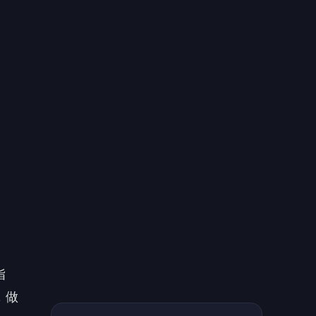
指
，做
六日
仍有
布海
颱風
一至