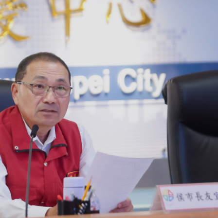
 讀到一半，先表個態？
❤️
😡
愛
怒