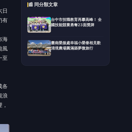
成各
觀浪
理，