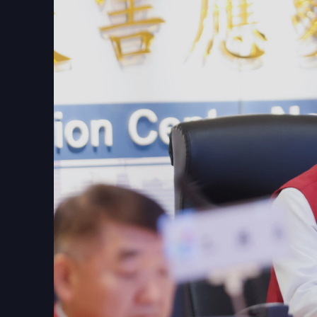
🤔
👍
讚