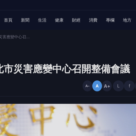
首頁
新聞
生活
健康
財經
消費
專欄
地方
害應變中心召...
北市災害應變中心召開整備會議
A+
L
f
A
A−