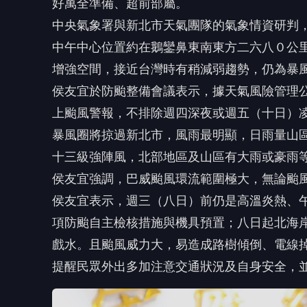
侯友宜表示，週三（八日）前仍是高溫炎熱、
項防颱自主檢核措施與機具預置；八日起北海
戲水。且颱風威力大，易造成路樹傾倒、電線
提醒民眾外出多加注意交通狀況及自身安全，