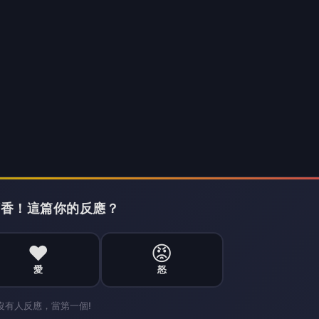
發，報導民眾關心的事。反映國政輿情，聚焦財經熱點，堅持與網路上的
石坪烏 〉 侯：整合資源助攻茶鄉與觀光轉型
〉 侯：整合資源助攻茶鄉與觀光