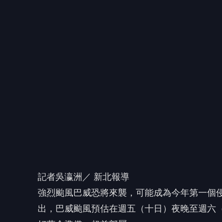
記者吳瀛洲／ 新北報導
強烈颱風巴威恐將來襲，可能成為今年第一個
出，巴威颱風預估在週五（十日）夜晚至週六
好萬全準備、超前部屬。
中央氣象署與新北市天氣團隊的氣象情資研判
中午中心位置約在鵝鑾鼻東南東方二六八０公
增強空間，接近台灣時有稍減弱趨勢，仍為暴
侯友宜於防颱整備會議表示，據天氣風險管理
上颱風警報，不排除週四深夜或週五（十日）
暴風圈將掠過新北市，風雨最明顯，日雨量山
十三級強陣風，北部地區及山區有大雨或豪雨
侯友宜強調，巴威颱風環流範圍極大，無論颱