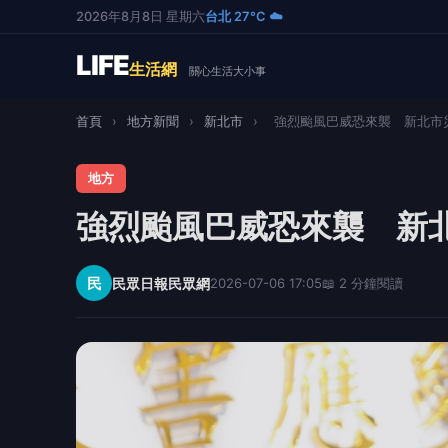
2026年8月8日 星期六
台北 27°C ☁️
LIFE
生活網
關心生活大小事
首頁
›
地方新聞
›
新北市
›
強烈颱風巴威恐來襲 新北市災
地方
強烈颱風巴威恐來襲 新
民
民眾日報民眾網
2026-07-06 17:05
📖 2 分鐘閱讀