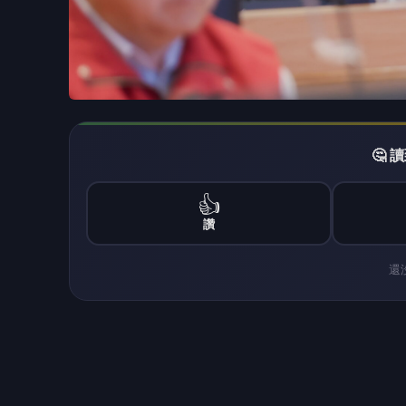
還
🎯 
👍
讚
還
民眾日報民眾網
民