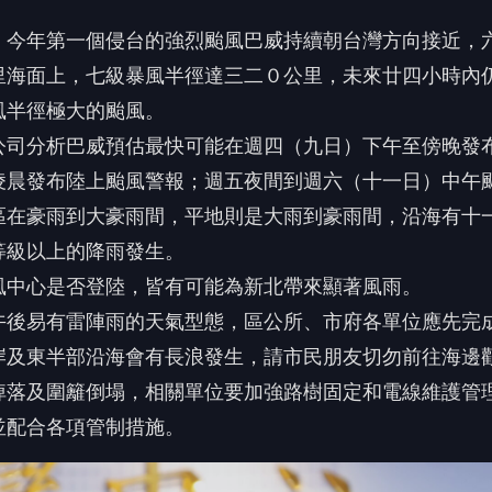
午後易有雷陣雨的天氣型態，區公所、市府各單位應先完
岸及東半部沿海會有長浪發生，請市民朋友切勿前往海邊
掉落及圍籬倒塌，相關單位要加強路樹固定和電線維護管
並配合各項管制措施。