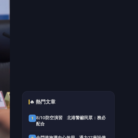
南港LaLaport施工鷹架倒塌1人送醫！
5
3櫃位暫停營業 北市開罰30萬元
📰 同分類文章
台中市技職教育再攀高峰！ 全
國技能競賽勇奪23面獎牌
臺南榮服處幸福小榮眷相見歡
清境農場圓滿築夢微旅行