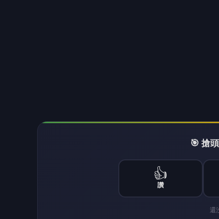
關注台灣民眾關心的大小事，從民眾的角度出
民，與馬路上的市民站在一起。
查看更多文章 →
NEXT
行動治理前進〈深
向下繼續閱讀
行動治理前進〈深石坪烏 
型
民
民眾日報民眾網
2026-08-07 20:26:16