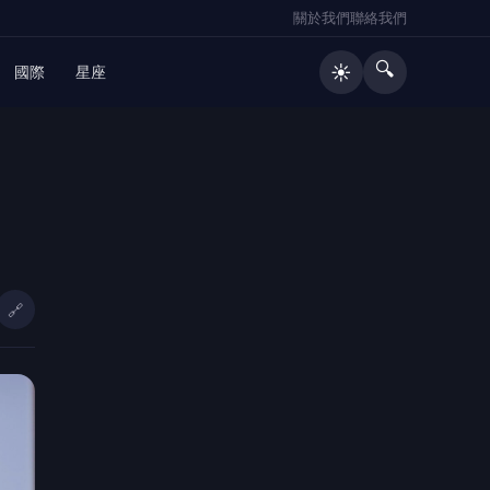
關於我們
聯絡我們
🔍
☀️
國際
星座
🔥 熱門文章
8/10防空演習 北港警籲民眾：務必
1
配合
🔗
金門港旅運中心啟用 通力27座設備
2
支援小三通旅運
金門數位縣民卡智慧升級全島支付圈
3
啟動 限時加碼回饋開跑
礁警查獲詐團車手 民眾致函礁溪分
4
局表達感謝