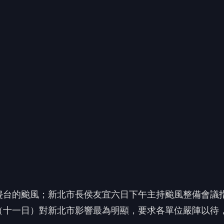
侵台的颱風；新北市長侯友宜六日下午主持颱風整備會議
（十一日）對新北市影響最為明顯，要求各單位嚴陣以待
，今年第一個侵台的強烈颱風巴威持續朝台灣方向接近，
里海面上，七級暴風半徑達三二０公里，未來廿四小時內
風半徑極大的颱風。
公司分析巴威預估最快可能在週四（九日）下午至傍晚發
凌晨發布陸上颱風警報；週五夜間到週六（十一日）中午
區在豪雨到大豪雨間，平地則是大雨到豪雨間，沿海有十
等級以上的降雨發生。
風中心是否登陸，皆有可能為新北帶來顯著風雨。