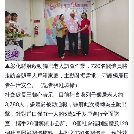
▲彰化縣府啟動獨居老人訪查作業，720名關懷員將
走訪全縣單人戶籍家庭，主動發掘需求，守護獨居長
者生活安全。（記者張溎壕攝）
社會處長王蘭心表示，目前社會處列冊獨居老人約
3,788人，多屬於被動通報，縣府此次將轉為主動出
擊，針對戶口僅有一人的5萬2千多戶進行全面訪
查，攜手26個鄉鎮市公所、10個社會福利團體及129
個社區照顧關懷據點，共投入720名關懷員，預計花