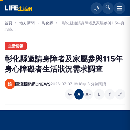
LIFE
🔍
☰
🌙
生活網
首頁
›
地方新聞
›
彰化縣
›
彰化縣邀請身障者及家屬參與115年身
心障...
生活情報
彰化縣邀請身障者及家屬參與115年
身心障礙者生活狀況需求調查
匯
匯流新聞網CNEWS
2026-07-07 18:18
📖 3 分鐘閱讀
A+
L
f
🔗
A
A−