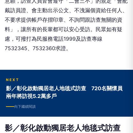
意願，訪查人員皆會遵守「二會三不」的規定「會配
戴訪員證、會主動出示公文、不洩漏個資給任何人、
不要求提供帳戶存摺印章、不詢問跟訪查無關的資
料」，讓所有的長輩都可以安心受訪。民眾如有疑
慮，可撥打為民服務電話1999及訪查專線
7532345、7532360求證。
NEXT
影／彰化啟動獨居老人地毯式訪查 720名關懷員
兩年將訪視5.2萬多戶
向下繼續閱讀
影／彰化啟動獨居老人地毯式訪查