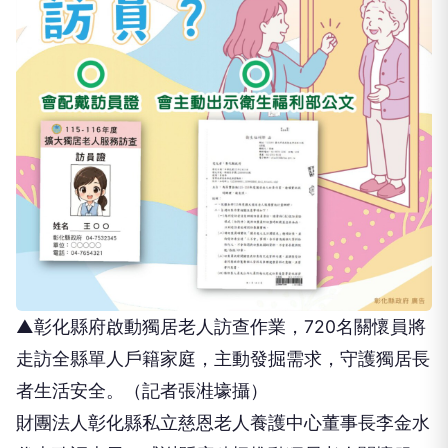
▲彰化縣府啟動獨居老人訪查作業，720名關懷員將
走訪全縣單人戶籍家庭，主動發掘需求，守護獨居長
者生活安全。（記者張溎壕攝）
財團法人彰化縣私立慈恩老人養護中心董事長李金水