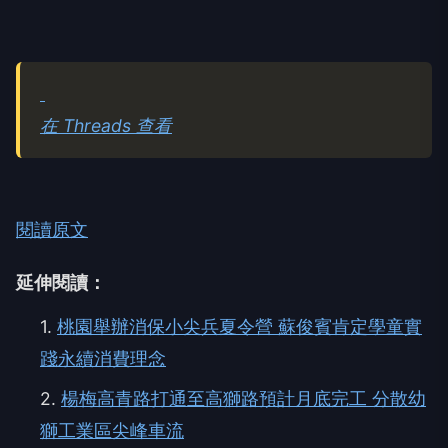
在 Threads 查看
閱讀原文
延伸閱讀：
1.
桃園舉辦消保小尖兵夏令營 蘇俊賓肯定學童實
踐永續消費理念
2.
楊梅高青路打通至高獅路預計月底完工 分散幼
獅工業區尖峰車流