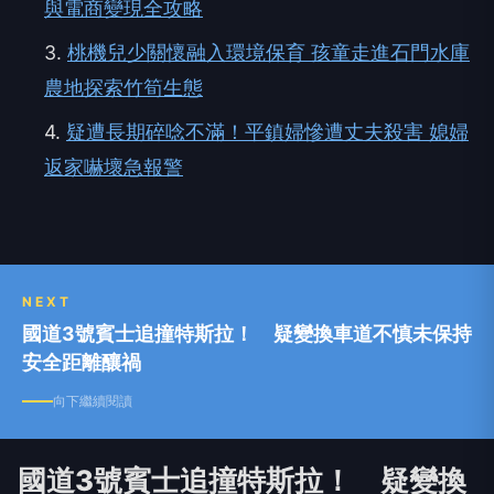
與電商變現全攻略
3.
桃機兒少關懷融入環境保育 孩童走進石門水庫
農地探索竹筍生態
4.
疑遭長期碎唸不滿！平鎮婦慘遭丈夫殺害 媳婦
返家嚇壞急報警
NEXT
國道3號賓士追撞特斯拉！ 疑變換車道不慎未保持
安全距離釀禍
向下繼續閱讀
國道3號賓士追撞特斯拉！ 疑變換