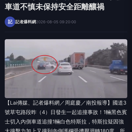
車道不慎未保持安全距離釀禍
記
記者爆料網
2026-08-05 09:20:00
【Lai傳媒、記者爆料網／周庭慶／南投報導】國道3
號草屯路段昨（4）日發生一起追撞事故！1輛黑色賓
士切入內側車道追撞1輛白色特斯拉，特斯拉疑因強
大撞擊力加上又撞到內側護欄受擠壓迴轉180度，所