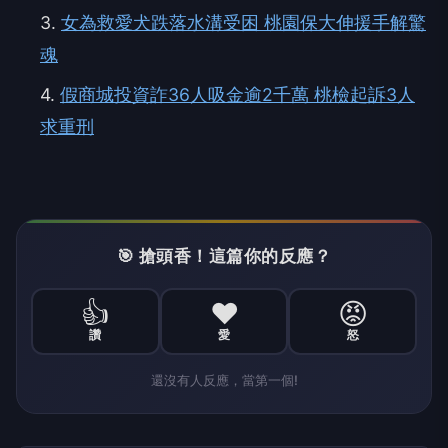
3.
女為救愛犬跌落水溝受困 桃園保大伸援手解驚
魂
4.
假商城投資詐36人吸金逾2千萬 桃檢起訴3人
求重刑
🎯 搶頭香！這篇你的反應？
👍
❤️
😡
讚
愛
怒
還沒有人反應，當第一個!