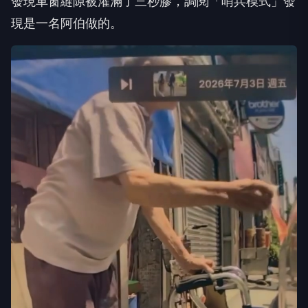
發現車窗縫隙被灌滿了三秒膠，調閱「哨兵模式」發
現是一名阿伯做的。