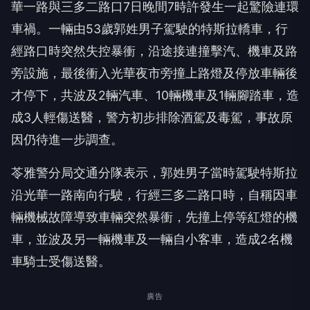
華一路與三多二路口7日晚間7時許發生一起驚險連環
車禍。一輛由53歲郭姓男子駕駛的特斯拉轎車，行
經路口時突然失控暴衝，沿途接連撞擊汽、機車及路
旁設施，最後衝入光華夜市旁撞上路燈及停放車輛後
才停下，共波及2輛汽車、10輛機車及1輛腳踏車，造
成3人輕傷送醫，警方初步排除酒駕及毒駕，事故原
因仍待進一步調查。
苓雅警分局交通分隊表示，郭姓男子當時駕駛特斯拉
沿光華一路南向行駛，行經三多二路口時，自稱因車
輛機械故障導致車輛突然暴衝，先撞上停等紅燈的機
車，並波及另一輛機車及一輛自小客車，造成2名機
車騎士受傷送醫。
廣告