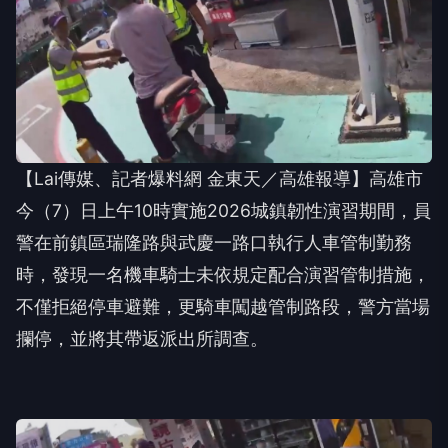
【Lai傳媒、記者爆料網 金東天／高雄報導】高雄市
今（7）日上午10時實施2026城鎮韌性演習期間，員
警在前鎮區瑞隆路與武慶一路口執行人車管制勤務
時，發現一名機車騎士未依規定配合演習管制措施，
不僅拒絕停車避難，更騎車闖越管制路段，警方當場
攔停，並將其帶返派出所調查。