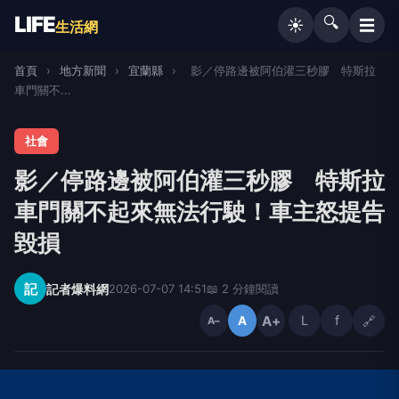
LIFE
🔍
☰
☀️
生活網
首頁
›
地方新聞
›
宜蘭縣
›
影／停路邊被阿伯灌三秒膠 特斯拉
車門關不...
社會
影／停路邊被阿伯灌三秒膠 特斯拉
車門關不起來無法行駛！車主怒提告
毀損
記
記者爆料網
2026-07-07 14:51
📖 2 分鐘閱讀
A+
L
f
🔗
A
A−