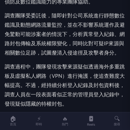
偵防及數位鑑識能力的專業團隊協助。
調查團隊受委託後，隨即針對公司系統進行靜態數位
鑑識及動態網路流量監控，並在不影響系統運作及避
免驚動可能涉案者的情況下，分析異常登入紀錄、網
路封包傳輸及系統權限變化，同時比對可疑IP來源與
相關數位足跡，試圖釐清入侵途徑及攻擊者身分。
調查過程中，團隊發現攻擊來源疑似透過海外多重跳
板及虛擬私人網路（VPN）進行掩護，使追查難度大
幅提高。不過，經持續分析登入紀錄及封包資料後，
調查人員在一段表面看似正常的管理員登入紀錄中，
發現疑似隱藏的特權封包。
進一步還原及比對後，調查團隊發現，攻擊者疑似利
🏠
⚡
🔥
🔍
首頁
即時
熱門
搜尋
Reels
用公司系統開發期間遺留的一組「後門帳號」，取得