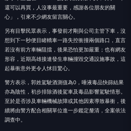
還可以再買，人沒事最重要，感謝各位朋友的關
心」，引來不少網友留言關心。
另有目擊民眾表示，事發前才剛與公司主管下車，沒
想到下一秒便目睹轎車一路失控衝撞兩個路口，直言
若沒有前方車輛阻擋，後果恐怕更加嚴重；也有網友
形容，近期高雄接連發生車輛撞毀交通設施事故，這
起暴衝意外更令人怵目驚心。
警方表示，郭姓駕駛酒測值為0，唾液毒品快篩結果
亦為陰性，初步排除酒後駕車及毒品影響駕駛情形。
至於是否涉及車輛機械故障或其他因素導致暴衝，後
續將由警方配合相關單位進一步鑑定釐清，全案依法
調查中。