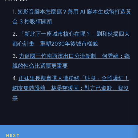
1.
短影音腳本怎麼寫？善用 AI 腳本生成術打造黃
金 3 秒吸睛開頭
2.
「新北下一座城市核心在哪？」劉和然揭四大
都心計畫 重塑2030年後城市樣貌
3.
力促國三竹南西濱出口分流新制 何秀綿：鄉
親的性命比選票更重要
4.
正妹里長擬參選人遭粉絲「貼身」合照爆紅！
網友集體護航 林晏慈暖回：對方已道歉、我沒
事
NEXT