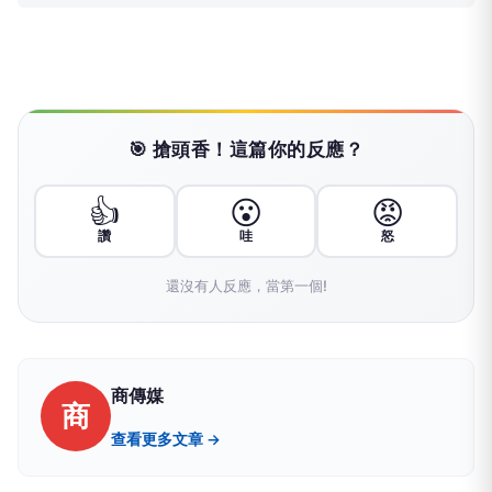
🎯 搶頭香！這篇你的反應？
👍
😮
😡
讚
哇
怒
還沒有人反應，當第一個!
商傳媒
商
查看更多文章 →