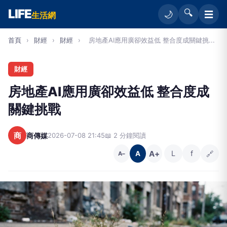
LIFE
🔍
☰
🌙
生活網
首頁
›
財經
›
財經
›
房地產AI應用廣卻效益低 整合度成關鍵挑...
財經
房地產AI應用廣卻效益低 整合度成
關鍵挑戰
商
商傳媒
2026-07-08 21:45
📖 2 分鐘閱讀
A+
L
f
🔗
A
A−