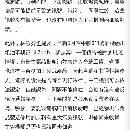
程參數、管制界限、下游檢驗、拒收退貨紀錄，這些
都是可能提前示警的訊號。她說，「問題在於，這些
訊號沒有被整合，也沒有即時進入主管機關的風險判
斷。」
此外，林淑芬也提及，台糖5月在中聯311號油槽驗出
粗油苯駢芘14.7ppb，就是其中一個值得檢討的風險
情境，台糖主張該批粗油並未進入台糖工廠、倉庫，
也沒有由台糖加工製成產品，因此台糖並非通報義務
人，這樣的說法是否符合現行法律，主管機關可以依
法認定。但她認為，問題不能停在「台糖有沒有違反
現行通報義務」，真正要問的是如果食品業者在採
購、驗收、委託製造或取貨前檢驗時，已經發現供食
品製造使用的原料有重大污染訊號，即使尚未收貨，
主管機關是否也應該同步知道