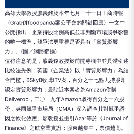
高雄大學教授廖義銘於本年七月三十一日工商時報
〈Grab併foodpanda案公平會的關鍵回應〉一文中
公開指出，企業持股比例高低並非判斷市場競爭影響
的唯一標準，競爭法更重視是否具有「實質影響
力」。(圖／網路翻攝)
值得注意的是，廖義銘教授於前開專欄中並具體引述
比較法先例：英國《企業法》以「實質影響力」為結
合門檻，BSkyB收購ITV案，百分之十七點九持股即
認定實質影響力；最貼近本案者為Amazon併購
Deliveroo，二〇一九年Amazon取得百分之十六股
份，英國競爭市場局（CMA）深入調查其對競爭誘
因之軟化效應。廖教授並援引Azar等於《Journal of
Finance》之航空業實證：股東越集中，票價越高。