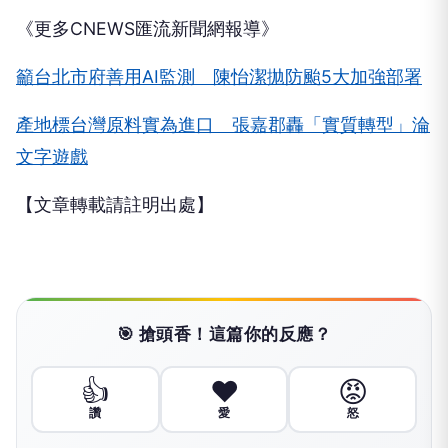
《更多CNEWS匯流新聞網報導》
籲台北市府善用AI監測 陳怡潔拋防颱5大加強部署
產地標台灣原料實為進口 張嘉郡轟「實質轉型」淪
文字遊戲
【文章轉載請註明出處】
🎯 搶頭香！這篇你的反應？
👍
❤️
😡
讚
愛
怒