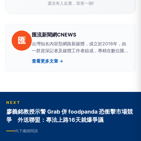
還沒有人反應，當第一個!
匯流新聞網CNEWS
匯
台灣知名內容型網路新媒體，成立於2016年，由
一群資深記者及媒體工作者組成，專精在數位匯
流、醫藥生活、網路科技、政治民調、新能源及金
查看更多文章 →
融財經等領域。新聞擴散平台包括雅虎、google
news、蕃薯藤、網路家庭、HiNet及新浪等最具影
響力的大型入口網站。
NEXT
廖義銘教授示警 Grab 併 foodpanda 恐衝擊市場競
爭 外送聯盟：專法上路16天就爆爭議
向下繼續閱讀