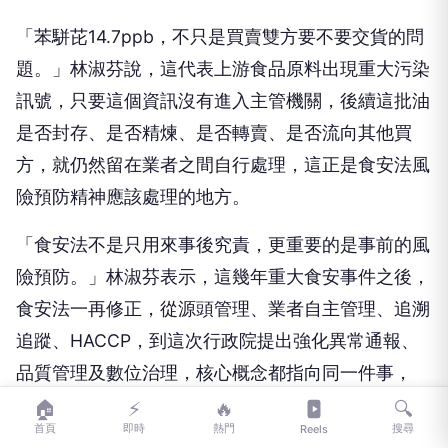
「苯駢芘14.7ppb，不只是買賣雙方要不要交貨的問
題。」林淑芬說，這代表上游食品原料出現重大污染
訊號，只要這個資訊沒有進入主管機關，後續這批油
是否封存、是否精煉、是否轉賣、是否流向其他買
方，就仍然留在業者之間自行處理，這正是食安法風
險預防精神應該處理的地方。
「食安法不是只用來事後究責，更重要的是事前的風
險預防。」林淑芬表示，這幾年重大食安事件之後，
食安法一再修正，從源頭管理、業者自主管理、追溯
追蹤、HACCP，到這次行政院提出強化異常通報、
品質管理及數位治理，核心概念都指向同一件事，
「食品安全不能等產品出事後才補救，而是要讓風險
🏠
⚡
🔥
🔍
首頁
即時
熱門
搜尋
Reels
在進入市場以前被辨識、被通報、被處理」。