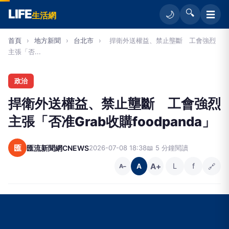
LIFE
🔍
☰
🌙
生活網
首頁
›
地方新聞
›
台北市
›
捍衛外送權益、禁止壟斷 工會強烈
主張「否...
政治
捍衛外送權益、禁止壟斷 工會強烈
主張「否准Grab收購foodpanda」
匯
匯流新聞網CNEWS
2026-07-08 18:38
📖 5 分鐘閱讀
A+
L
f
🔗
A
A−