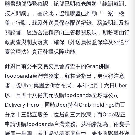
與勞動部聯繫確認，該部已明確表態將「該罰就罰、
按人開罰」。基於此，協進聯盟已推動「一案一檢
舉」行動，鼓勵外送員保存配送紀錄、薪資明細及相
關證據，透過合法程序向主管機關反映，期盼藉由行
政調查與制度落實，確保《外送員權益保障及外送平
臺管理法》真正發揮保障功能。
針對目前公平交易委員會審查中的Grab併購
foodpanda台灣業務案，蘇柏豪指出，更值得注意
者，係Uber集團之併吞布局：本年七月十六日Uber
以一百四十八億美元收購foodpanda全球母公司
Delivery Hero；同時Uber持有Grab Holdings約百
分之十三點五股份，位居前三大股東；而Grab現正
申請併購foodpanda台灣業務。蘇柏豪認為，兩隻手
屬同一集團，若市場持續高度集中，未來將影響外送