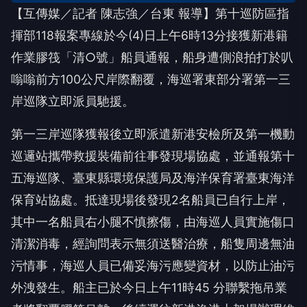
【互傳媒／記者 陳志強／台東 報導】第十巡防區指
揮部118報案專線於今(4)日上午6時13分接獲新港籍
作業膠筏「清○號」船員通報，船身遭側浪拍打於叭
嗡嗡前方100公尺岸際翻覆，海巡署東部分署第一三
岸巡隊立即派員馳援。
第一三岸巡隊獲報後立即派遣新港安檢所及第一機動
巡邏站攜帶救援裝備前往事發現場協處，並通報第十
五海巡隊、臺東縣環境保護局及海洋保育署臺東海洋
保育站協處。抵達現場後發現2名船員已自行上岸，
其中一名船員右小腿不慎擦傷，由海巡人員實施傷口
清潔消毒，經詢問表示無須送醫治療，船隻周邊無油
污情事，海巡人員已備妥海污應變資材，以防止油污
外洩發生。船主已於今日上午11時45 分聯繫拖吊業