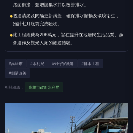
路面銜接，並增設集水井以改善排水。
透過清淤及間隔更新溝蓋，確保排水順暢及環境衛生，
●
預計七月底前完成驗收。
此工程經費為296萬元，旨在提升在地居民生活品質、漁
●
會運作及觀光人潮的旅遊體驗。
#高雄市
#水利局
#蚵仔寮漁港
#排水工程
#側溝改善
相關組織：
高雄市政府水利局