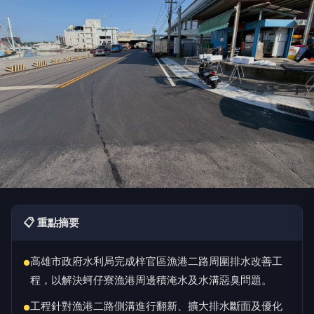
📋 重點摘要
高雄市政府水利局完成梓官區漁港二路周圍排水改善工
●
程，以解決蚵仔寮漁港周邊積淹水及水溝惡臭問題。
工程針對漁港二路側溝進行翻新、擴大排水斷面及優化
●