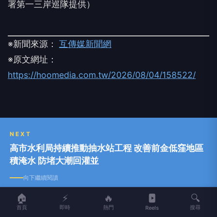
署第一三岸巡隊提供）
※新聞來源：
互傳媒新聞網
※原文網址：
https://hoomedia.com.tw/2026/08/04/158522/
NEXT
高市水利局持續推動抽水站工程 改善前金低窪地區
積淹水 防堵大潮回灌並
向下繼續閱讀
🏠
⚡
🔥
🔍
首頁
即時
熱門
搜尋
Reels
高市水利局持續推動抽水站工程 改