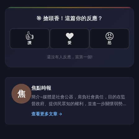
🎯 搶頭香！這篇你的反應？
👍
❤️
😡
讚
愛
怒
還沒有人反應，當第一個!
焦點時報
焦
簡介~媒體是社會公器，肩負社會責任，目的在監
督政府、提供民眾知的權利，並進一步關懷弱勢、
實現社會正義；職責就是實現媒體的社會責任。因
查看更多文章 →
此，我們結合了一群志同道合的朋友，共同決心付
出一己綿薄之力，竭盡所能的為社會服務，以「焦
點時報」為名，徹底顛覆報業傳統，確實奉行「知
無不言、言無不盡」以「鐵肩擔道義、執筆如執