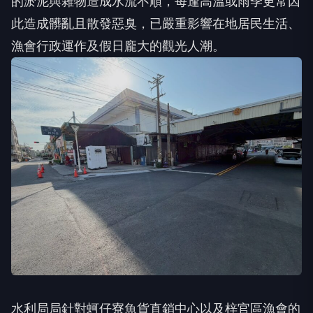
的淤泥與雜物造成水流不順，每逢高溫或雨季更常因
此造成髒亂且散發惡臭，已嚴重影響在地居民生活、
漁會行政運作及假日龐大的觀光人潮。
水利局局針對蚵仔寮魚貨直銷中心以及梓官區漁會的