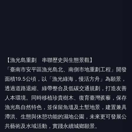
【漁光島重劃 串聯歷史與生態景觀】
「臺南市安平區漁光島北、南側市地重劃工程」開發
面積19.5公頃，以「漁光綠海，慢活方舟」為願景，
透過道路退縮、綠帶整合及低碳交通規劃，打造友善
人本環境。同時移植珍貴樹木、復育臺灣蒺藜，保存
漁光島自然特色，並保留魚塭及土塹地景，建置兼具
滯洪、生態與休憩功能的濕地公園，未來更可發展公
共藝術及水域活動，實踐永續城鄉願景。