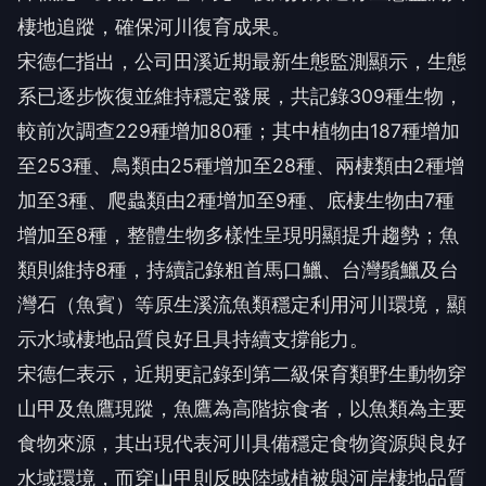
棲地追蹤，確保河川復育成果。
宋德仁指出，公司田溪近期最新生態監測顯示，生態
系已逐步恢復並維持穩定發展，共記錄309種生物，
較前次調查229種增加80種；其中植物由187種增加
至253種、鳥類由25種增加至28種、兩棲類由2種增
加至3種、爬蟲類由2種增加至9種、底棲生物由7種
增加至8種，整體生物多樣性呈現明顯提升趨勢；魚
類則維持8種，持續記錄粗首馬口鱲、台灣鬚鱲及台
灣石（魚賓）等原生溪流魚類穩定利用河川環境，顯
示水域棲地品質良好且具持續支撐能力。
宋德仁表示，近期更記錄到第二級保育類野生動物穿
山甲及魚鷹現蹤，魚鷹為高階掠食者，以魚類為主要
食物來源，其出現代表河川具備穩定食物資源與良好
水域環境，而穿山甲則反映陸域植被與河岸棲地品質