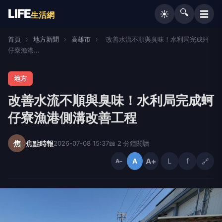
LIFE
🔍
☰
☀️
生活網
首頁
›
地方新聞
›
高雄市
›
改善水流不順與臭味！水利局完成蚵
仔寮漁港...
地方
改善水流不順與臭味！水利局完成蚵
仔寮漁港側溝改善工程
焦
焦點時報
2026-07-08 15:37
📖 2 分鐘閱讀
A+
L
f
🔗
A
A−