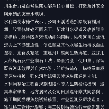
川生命力及自然生態功能為核心目標，打造兼具安全
與永續的友善水環境。
水利局長宋德仁表示，公司田溪透過拆除既有攔河
堰、設置低矮砌石固床工、新建引水渠道及改善護岸
等措施，維持既有灌溉功能的同時，恢復河川自然流
況與上下游連通性，使魚類及其他水域生物得以自由
遷移、覓食及繁殖，重建河川縱向生態廊道。並採用
天然塊石及生態砌石工法，降低混凝土使用量，保留
既有河床紋理與自然地景，並維持茄苳、構樹及血桐
等原生植被，強化河岸綠帶與陸域生態通道功能。
水利局整治工程自規劃階段即導入生態檢核機制，邀
集專家學者、地方居民及公司田溪巡守隊共同參與，
施工期間辦理魚類誘捕移置、生態監測及環境巡查，
降低施工對棲地影響；完工後則持續進行生態監測與