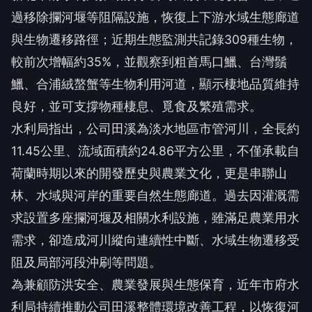
過移除攔河堰等阻隔設施，恢復上下游水域生態廊道
與生物遷移路徑；近期生態監測共記錄309種生物，
較前次增幅約35%，並觀察到粗首馬口鱲、台灣鬚
鱲、合浦絨螯蟹等生物利用河道，顯示棲地品質維持
良好，並可支撐物種棲息、覓食及繁殖需求。
水利局指出，公司田溪為淡水地區市管河川，全長約
11.45公里、流域面積約24.86平方公里，不僅承載自
荷蘭時期以來的開發歷史與農業文化，更是串聯山
林、水域與河岸的重要自然生態廊道。過去因灌溉需
求設置多座攔河堰及相關水利設施，雖滿足農業用水
需求，卻造成河川縱向連續性中斷、水域生物遷移受
阻及局部河段沖刷等問題。
為兼顧防洪安全、農業發展與生態保育，近年市府水
利局持續推動公司田溪整體環境改善工程，以恢復河