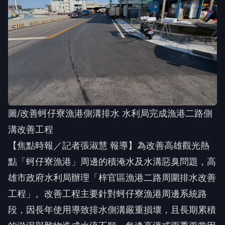
圖/改善蚵仔寮漁港側溝排水 水利局完成漁港二路側
溝改善工程
【焦點時報／記者張淑慧 報導】為改善高雄觀光熱
點「蚵仔寮漁港」周邊的積淹水及水溝惡臭問題，高
雄市政府水利局辦理「梓官區漁港二路周圍排水改善
工程」。改善工程主要針對蚵仔寮漁港周邊系統路
段，因長年使用導致排水側溝嚴重損壞，且長期累積