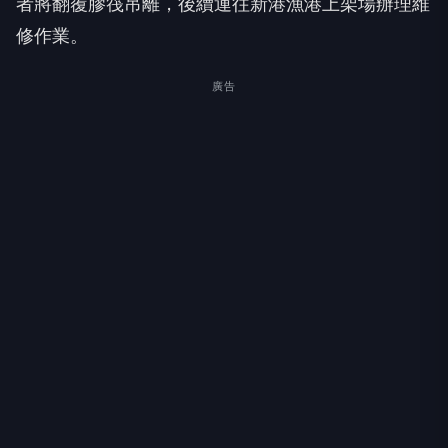
者將翻覆膠筏吊離，後續運往新港漁港上架場辦理維
修作業。
廣告