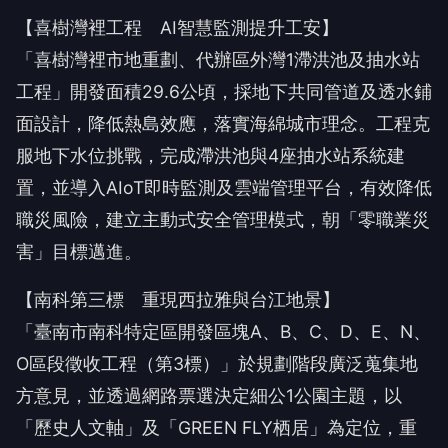
【喜樹灣裡工程 AI智慧監測提升工安】
「喜樹灣裡市地重劃、代辦區外灣1滯洪池及抽水站
工程」開發面積29.6公頃，採地下共同管道及透水鋪
面設計，降低熱島效應，落實海綿城市理念。工程克
服地下水位挑戰，完成滯洪池與4座抽水站系統建
置，並導入AIoT即時監測及雲端管理平台，有效降低
職災風險，建立主動式安全管理模式，朝「零職業災
害」目標邁進。
【南科第三標 重現西拉雅與台江地景】
「臺南市南科特定區開發區塊A、B、C、D、E、N、
O區段徵收工程（第3標）」於規劃階段廣泛蒐集地
方意見，並透過網路票選決定細公1公園主題，以
「歷史人文軸」及「GREEN FLY栖居」為定位，重