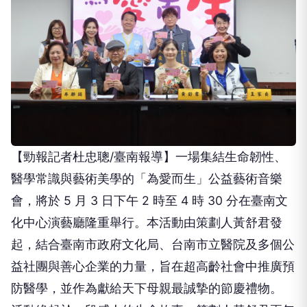
【勁報記者杜忠聰/臺南報導】一場集結生命韌性、
醫學常識與藝術美學的「為愛而生」公益藝術音樂
會，將於 5 月 3 日下午 2 時至 4 時 30 分在臺南文
化中心演藝廳隆重舉行。本活動由策劃人黃舒君發
起，結合臺南市政府文化局、台南市立醫院及多個公
益社團與善心企業的力量，旨在超高齡社會中推廣預
防醫學，並作為獻給天下母親最誠摯的節慶禮物。