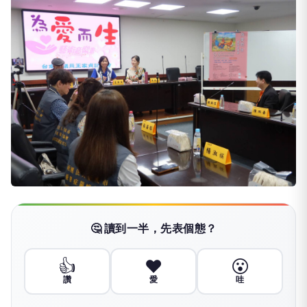
🤔 讀到一半，先表個態？
👍
❤️
😮
讚
愛
哇