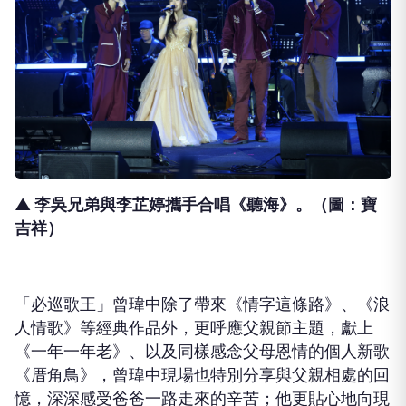
▲ 李吳兄弟與李芷婷攜手合唱《聽海》。（圖：寶
吉祥）
「必巡歌王」曾瑋中
除了帶來《情字這條路》、《浪
人情歌》等經典作品外，更呼應父親節主題
，獻上
《一年一年老》、以及同樣感念父母恩情的個人新歌
《厝角鳥》，
曾瑋中現場也特別分享與父親相處的回
憶，深深感受爸爸一路走來的辛苦；他更貼心地向現