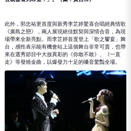
此外，郭忠祐更首度與新秀李芷婷驚喜合唱經典情歌
《廣島之戀》，兩人展現絕佳默契與深情合音，為現
場帶來全新亮點。而
李芷婷首度登上「歌之饗宴」舞
台，
感性表示能有機會站上這個舞台非常可貴，
也帶
來在選秀節目中大放異彩的《你敢不敢》、《一直
走》等發燒金曲，以爆發力十足的嗓音驚豔全場。