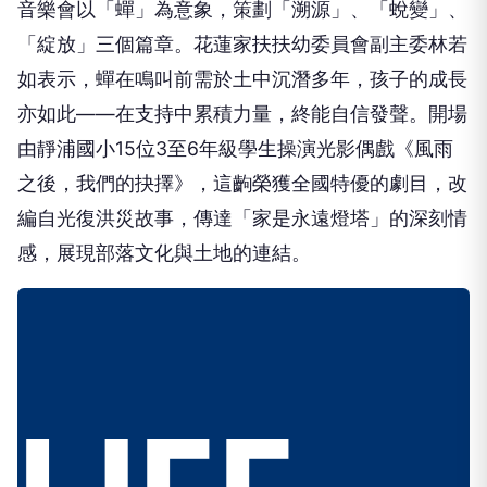
音樂會以「蟬」為意象，策劃「溯源」、「蛻變」、
「綻放」三個篇章。花蓮家扶扶幼委員會副主委林若
如表示，蟬在鳴叫前需於土中沉潛多年，孩子的成長
亦如此——在支持中累積力量，終能自信發聲。開場
由靜浦國小15位3至6年級學生操演光影偶戲《風雨
之後，我們的抉擇》，這齣榮獲全國特優的劇目，改
編自光復洪災故事，傳達「家是永遠燈塔」的深刻情
感，展現部落文化與土地的連結。