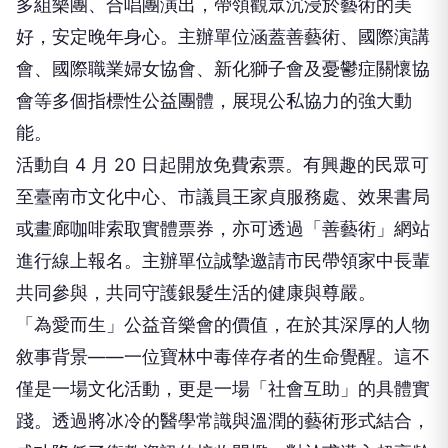
多組樂團、合唱團演出，帶領觀眾沉浸於藝術的美
好，安定晚年身心。主辦單位涵蓋善藝術、國際演講
會、國際職業婦女協會、新化獅子會及憂鬱症關懷協
會等多個指標性公益團體，展現公私協力的強大動
能。
活動自 4 月 20 日起開放免費索票。有興趣的民眾可
至臺南市文化中心、市議員王家貞服務處、效果書局
或畫廊咖啡索取實體票券，亦可透過「善藝術」網站
進行線上報名。主辦單位誠摯邀請市民帶領家中長輩
共同參與，共同守護銀髮生活的健康與尊嚴。
「為愛而生」公益音樂會的價值，在於其深厚的人物
敘事背景——一位寶林中毒倖存者的生命覺醒。這不
僅是一場文化活動，更是一場「社會互助」的具體實
踐。透過將冰冷的醫學常識與溫潤的藝術形式結合，