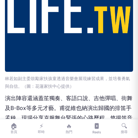
林若如副主委鼓勵家扶孩童透過音樂會展現練習成果，並培養勇氣
與自信。（圖：花蓮家扶中心提供）
演出陣容還涵蓋笙獨奏、客語口說、吉他彈唱、街舞
及B-Box等多元才藝。甫從維也納演出歸國的排笛手
孟秧，現場分享克服舞台緊張的心路歷程，悠揚笛音
🏠
⚡
🔥
🔍
贏得滿堂彩。壓軸時刻，全體孩子手牽手合唱《手牽
首頁
即時
熱門
搜尋
Reels
手》，並帶動跳《皺眉頭》，純真歌聲象徵彼此扶持