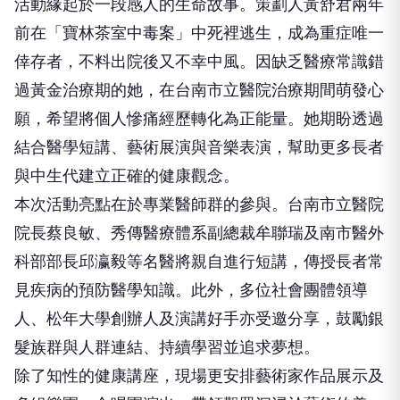
活動緣起於一段感人的生命故事。策劃人黃舒君兩年
前在「寶林茶室中毒案」中死裡逃生，成為重症唯一
倖存者，不料出院後又不幸中風。因缺乏醫療常識錯
過黃金治療期的她，在台南市立醫院治療期間萌發心
願，希望將個人慘痛經歷轉化為正能量。她期盼透過
結合醫學短講、藝術展演與音樂表演，幫助更多長者
與中生代建立正確的健康觀念。
本次活動亮點在於專業醫師群的參與。台南市立醫院
院長蔡良敏、秀傳醫療體系副總裁牟聯瑞及南市醫外
科部部長邱瀛毅等名醫將親自進行短講，傳授長者常
見疾病的預防醫學知識。此外，多位社會團體領導
人、松年大學創辦人及演講好手亦受邀分享，鼓勵銀
髮族群與人群連結、持續學習並追求夢想。
除了知性的健康講座，現場更安排藝術家作品展示及