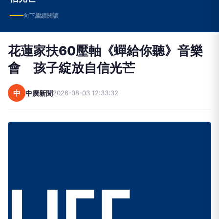
向下繼續閱讀
花蓮家扶60壓軸《蟬給你聽》音樂
會 孩子綻放自信光芒
中
中廣新聞
2026-08-03 12:33:32