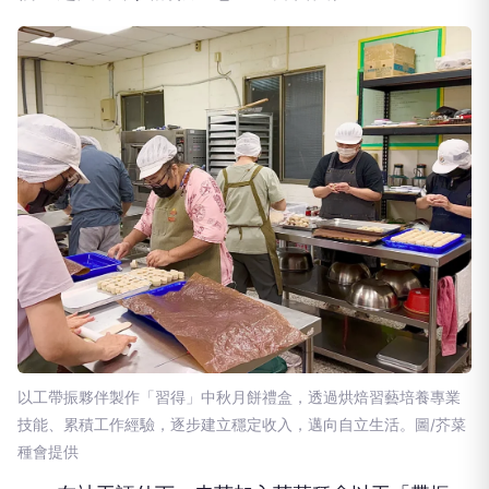
以工帶振夥伴製作「習得」中秋月餅禮盒，透過烘焙習藝培養專業
技能、累積工作經驗，逐步建立穩定收入，邁向自立生活。圖/芥菜
種會提供