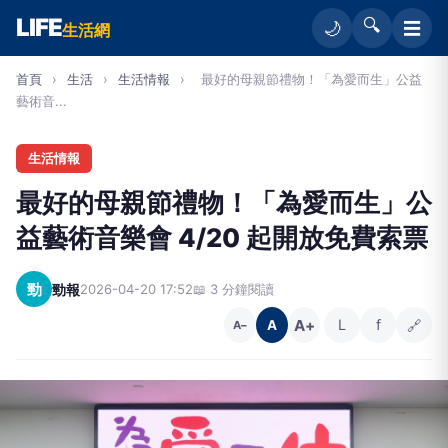
LIFE
🔍
☰
🌙
生活網
首頁
›
生活
›
生活情報
›
最好的母親節禮物！「為愛而生」公益
藝術音...
生活情報
最好的母親節禮物！「為愛而生」公
益藝術音樂會 4/20 起開放免費索票
勁
勁報
2026-04-20 17:52
📖 3 分鐘閱讀
A+
L
f
🔗
A
A−