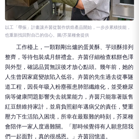
以工「帶振」計畫讓卉茵從製作烘焙產品開始，一步步累積技能，
也重新找回對自己的信心。圖/芥菜種會提供
工作檯上，一顆顆剛出爐的蛋黃酥、芋頭酥排列
整齊，等待包裝成月餅禮盒。卉茵仔細檢查糕餅色澤
與外型，確認品質無誤後才放心點頭。幾年前，她的
人生曾因家庭變故陷入低谷。卉茵的先生過去從事隧
道工程，因長年吸入粉塵罹患肺部纖維化，並受糖尿
病等健康問題影響失去就業能力，卉茵只能靠著販售
紅豆餅維持家計，並肩負照顧年邁病父的責任，雙重
壓力下生活陷入困境，所幸在最艱難的時刻，芥菜種
會陪伴一家人度過難關。「那時候覺得有人願意陪我
們一起面對，真的很感恩。」卉茵回憶道。