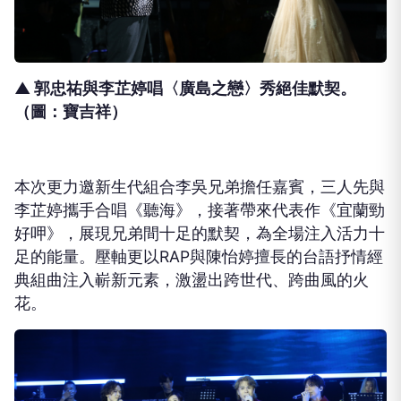
▲ 郭忠祐與李芷婷唱〈廣島之戀〉秀絕佳默契。
（圖：寶吉祥）
本次更力邀新生代組合李吳兄弟擔任嘉賓，三人先與
李芷婷攜手合唱《聽海》，接著帶來代表作《宜蘭勁
好呷》，展現兄弟間十足的默契，為全場注入活力十
足的能量。壓軸更以
RAP
與陳怡婷擅長的台語抒情經
典組曲注入嶄新元素，激盪出跨世代、跨曲風的火
花。