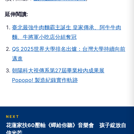
延伸閱讀:
臺北最強牛肉麵霸主誕生 皇家傳承、阿牛牛肉
麵、牛將軍小吃店分組奪冠
QS 2025世界大學排名出爐：台灣大學持續向前
邁進
朝陽科大視傳系第27屆畢業校內成果展
Popopo! 製造紀錄實作軌跡
NEXT
花蓮家扶60壓軸《蟬給你聽》音樂會 孩子綻放自
信光芒