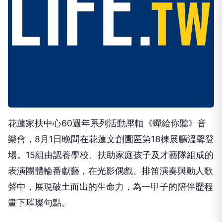
花蓮家扶中心60週年系列活動壓軸《蟬給你聽》音
樂會，8月1日晚間在花蓮文創園區第18棟展廳溫馨登
場。15組由認養學校、扶助家庭孩子及才藝隊組成的
表演團體輪番獻藝，在光影偶戲、排笛演奏與動人歌
聲中，展現破土而出的生命力，為一甲子的陪伴歷程
畫下璀璨句點。