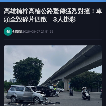
高雄楠梓高楠公路驚傳猛烈對撞！車
頭全毀碎片四散 3人掛彩
創
創新聞
2026-08-07 21:51:55