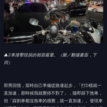
▲2車撞擊毀損的相當嚴重。（圖／翻攝畫面，下
同）
郭男回憶，當時自己準備從路邊起步，「打D檔就一
直加速，那時候我就覺得不對了」，隨即踩下煞車，
但「踩剎車都沒煞車的感覺，就一直加速」。發現車