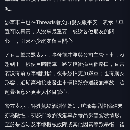
亂。
涉事車主也在Threads發文向親友報平安，表示「車
還可以再買，人沒事最重要，感謝各位朋友的關
心」，引來不少網友留言關心。
另有目擊民眾表示，事發前才剛與公司主管下車，沒
想到下一秒便目睹轎車一路失控衝撞兩個路口，直言
若沒有前方車輛阻擋，後果恐怕更加嚴重；也有網友
形容，近期高雄接連發生車輛撞毀交通設施事故，這
起暴衝意外更令人怵目驚心。
警方表示，郭姓駕駛酒測值為0，唾液毒品快篩結果
亦為陰性，初步排除酒後駕車及毒品影響駕駛情形。
至於是否涉及車輛機械故障或其他因素導致暴衝，後