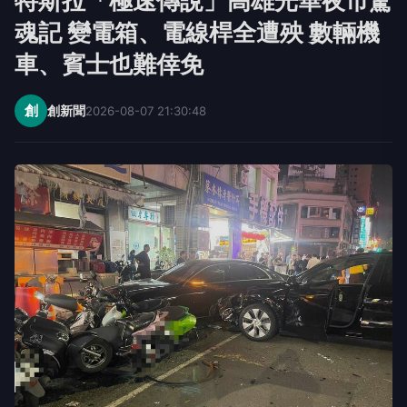
特斯拉「極速傳說」高雄光華夜市驚
魂記 變電箱、電線桿全遭殃 數輛機
車、賓士也難倖免
創
創新聞
2026-08-07 21:30:48