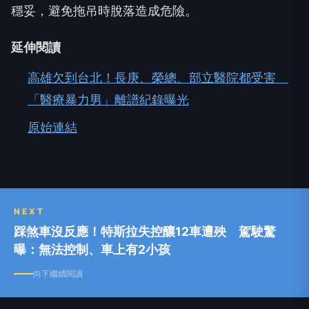
穩妥，避免拖吊時脫落造成危險。
延伸閱讀
高雄欠到台北！長庚、榮總、部立醫院都受害
「醫療暴力男」離譜紀錄曝光
原始連結
NEXT
踩煞車沒反應！特斯拉失控釀12車遭殃 駕駛驚
曝：無法控制、車上有2小孩
向下繼續閱讀