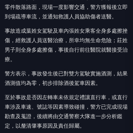
零件散落路面，現場一度影響交通，警方獲報後立即
到場疏導車流，並通知救護人員協助傷者送醫。
事故造成葉姓女駕駛及車內張姓女乘客全身多處擦挫
傷，經救護人員送醫治療，所幸均無生命危險；莊姓
男子則全身多處擦傷，事後自行前往醫院就醫接受治
療。
警方表示，事故發生後已對雙方駕駛實施酒測，結果
酒測值均為零，初步排除酒後駕車因素。
至於事故是否因左轉車未依規定禮讓直行車，或直行
車涉及車速、號誌等因素導致碰撞，警方已完成現場
勘查及蒐證，後續將由交通警察大隊進一步分析鑑
定，以釐清肇事原因及責任歸屬。