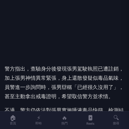
警方指出，查驗身分後發現張男駕駛執照已遭註銷，
加上張男神情異常緊張，身上還散發疑似毒品氣味，
員警進一步詢問時，張男辯稱「已經很久沒用了」，
甚至主動拿出戒毒證明，希望取信警方並求情。
不過，警方仍依法對張男實施唾液毒品快篩，檢測結
🏠
⚡
🔥
🔍
果呈現安非他命陽性反應，確認涉嫌毒品案件，當場
首頁
即時
熱門
搜尋
Reels
將其逮捕依法偵辦。