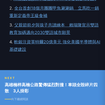
2.
全台首創18個月團團甲魚涮涮鍋 立馬吃一鍋
重新定義帝王級食補
3.
父親節前夕與孩子共讀繪本 賴瑞隆宣示雙語
教育加碼邁向2030雙語城市願景
4.
軟銀注資英特爾20億美元 強化美國半導體與AI
基礎建設
NEXT
高雄楠梓高楠公路驚傳猛烈對撞！車頭全毀碎片四
散 3人掛彩
向下繼續閱讀