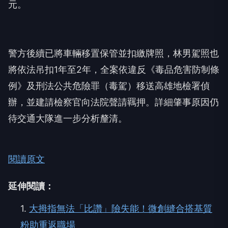
元。
警方後續已將車輛移置保管並扣繳牌照，林男駕照也
將依法吊扣1年至2年，全案依違反《毒品危害防制條
例》及刑法公共危險罪（毒駕）移送高雄地檢署偵
辦，並建請檢察官向法院聲請羈押。詳細肇事原因仍
待交通大隊進一步分析釐清。
閱讀原文
延伸閱讀：
1.
大拇指無法「比讚」險失能！微創縫合搭基質
粉助重返職場