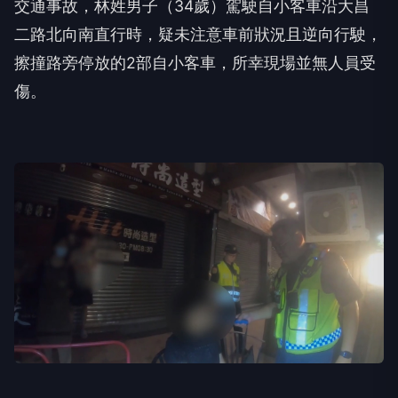
交通事故，林姓男子（34歲）駕駛自小客車沿大昌
二路北向南直行時，疑未注意車前狀況且逆向行駛，
擦撞路旁停放的2部自小客車，所幸現場並無人員受
傷。