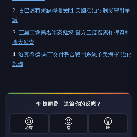
2.
古巴燃料短缺糧援受阻 美國石油限制影響引爭
議
3.
三星工會黑名單案延燒 警方三度搜索扣押資料
擴大偵查
4.
洛克希德·馬丁交付整合戰鬥系統予美海軍 強化
戰備
🎯 搶頭香！這篇你的反應？
😢
😡
😮
心碎
怒
哇