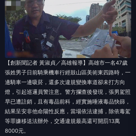
【創新聞記者 黃淑貞／高雄報導】高雄市一名47歲
張姓男子日前騎乘機車行經鼓山區美術東四路時，一
邊騎車一邊吸菸，還多次違規變換車道卻未打方向
燈，引起巡邏員警注意。警方攔查後發現，張男駕照
早已遭註銷，且有毒品前科，經實施唾液毒品快篩，
結果呈安非他命陽性反應，當場依法逮捕，除依毒駕
等罪嫌移送法辦外，交通違規最高還可開罰13萬
8000元。