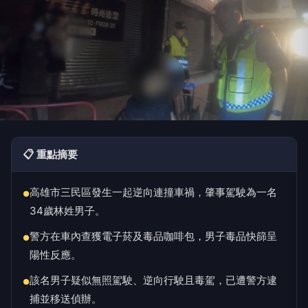
📋 重點摘要
高雄市三民區發生一起逆向連撞車禍，肇事駕駛為一名
●
34歲林姓男子。
警方在車內查獲電子菸及毒品咖啡包，男子毒品快篩呈
●
陽性反應。
該名男子疑似無照駕駛、逆向行駛且毒駕，已遭警方逮
●
捕並移送偵辦。