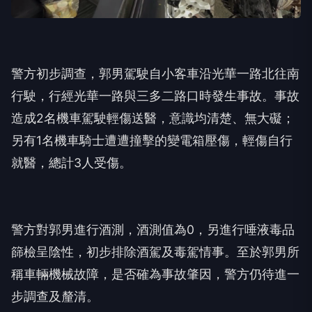
警方初步調查，郭男駕駛自小客車沿光華一路北往南
行駛，行經光華一路與三多二路口時發生事故。事故
造成2名機車駕駛輕傷送醫，意識均清楚、無大礙；
另有1名機車騎士遭遭撞擊的變電箱壓傷，輕傷自行
就醫，總計3人受傷。
警方對郭男進行酒測，酒測值為0，另進行唾液毒品
篩檢呈陰性，初步排除酒駕及毒駕情事。至於郭男所
稱車輛機械故障，是否確為事故肇因，警方仍待進一
步調查及釐清。