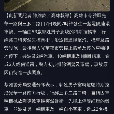
【創新聞記者 陳維鈞／高雄報導】高雄市苓雅區光
華一路與三多二路口7日晚間7時許發生一起驚險連環
車禍。一輛由53歲郭姓男子駕駛的特斯拉轎車，行
經路口時突然失控暴衝，沿途接連撞擊汽、機車及路
旁設施，最後衝入光華夜市旁撞上路燈及停放車輛後
才停下，共波及2輛汽車、10輛機車及1輛腳踏車，造
成3人輕傷送醫，警方初步排除酒駕及毒駕，事故原
因仍待進一步調查。
苓雅警分局交通分隊表示，郭姓男子當時駕駛特斯拉
沿光華一路南向行駛，行經三多二路口時，自稱因車
輛機械故障導致車輛突然暴衝，先撞上停等紅燈的機
車，並波及另一輛機車及一輛自小客車，造成2名機