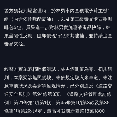
警方獲報到場處理時，於林男車內查獲電子菸主機1
組（內含依托咪酯菸油），以及第三級毒品卡西酮咖
啡包5包。員警進一步對林男實施唾液毒品快篩，結
果呈陽性反應，隨即依現行犯將其逮捕，並持續追查
毒品來源。
經警方實施酒精呼氣測試，林男酒測值為零。初步研
判，本案疑涉無照駕駛、未依規定駛入來車道、未注
意車前狀況及毒駕等違規情形，已分別違反《道路交
通安全規則》第94條第3項、《道路交通管理處罰條
例》第21條第1項第1款、第45條第1項第3款及第35
條第1項第2款規定，最高可裁罰新臺幣18萬1800