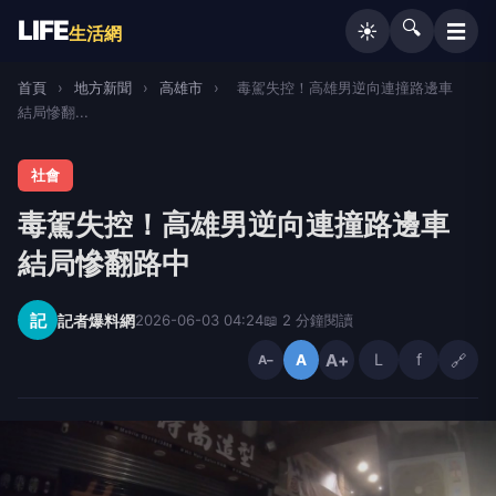
LIFE
🔍
☰
☀️
生活網
首頁
›
地方新聞
›
高雄市
›
毒駕失控！高雄男逆向連撞路邊車
結局慘翻...
社會
毒駕失控！高雄男逆向連撞路邊車
結局慘翻路中
記
記者爆料網
2026-06-03 04:24
📖 2 分鐘閱讀
A+
L
f
🔗
A
A−