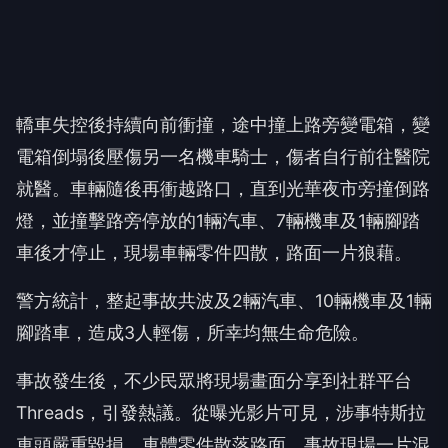
轎車失控後持續向前衝撞，途中撞上路旁變電箱，變
電箱倒塌後壓傷另一名機車騎士，傷者自行前往醫院
就醫。車輛隨後再衝越路口，直到光華夜市旁撞倒路
燈，並撞擊路旁停放的1輛汽車、7輛機車及1輛腳踏
車後才停止，現場車輛零件四散，路面一片狼藉。
警方統計，整起事故共波及2輛汽車、10輛機車及1輛
腳踏車，造成3人輕傷，所幸均無生命危險。
事故發生後，不少民眾將現場畫面分享到社群平台
Threads，引發熱議。從曝光影片可見，涉事特斯拉
車頭嚴重毀損，車體零件散落路面，事故現場一片混