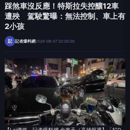
踩煞車沒反應！特斯拉失控釀12車
遭殃 駕駛驚曝：無法控制、車上有
2小孩
記
記者爆料網
2026-08-07 22:05:00
【Lai傳媒、記者爆料網 金東天／高雄報導】「打D