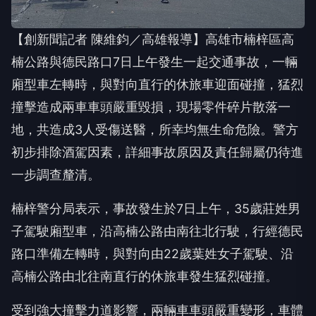
【創新聞記者 陳維鈞／高雄報導】高雄市楠梓區高
楠公路與德民路口7日上午發生一起交通事故，一輛
廂型車左轉時，與對向直行的休旅車迎面碰撞，猛烈
撞擊造成兩車車頭嚴重毀損，現場零件碎片散落一
地，共造成3人受傷送醫，所幸均無生命危險。警方
初步排除酒駕因素，詳細事故原因及責任歸屬仍待進
一步調查釐清。
楠梓警分局表示，事故發生於7日上午，35歲莊姓男
子駕駛廂型車，沿高楠公路由南往北行駛，行經德民
路口準備左轉時，與對向由22歲葉姓女子駕駛、沿
高楠公路由北往南直行的休旅車發生猛烈碰撞。
受到強大撞擊力道影響，兩輛車車頭嚴重變形，車體