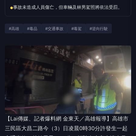
事故未造成人員傷亡，但車輛及林男駕照將依法受罰。
●
#高雄
#毒品
#交通事故
#毒駕
#逆向行駛
【Lai傳媒、記者爆料網 金東天／高雄報導】高雄市
三民區大昌二路今（3）日凌晨0時30分許發生一起