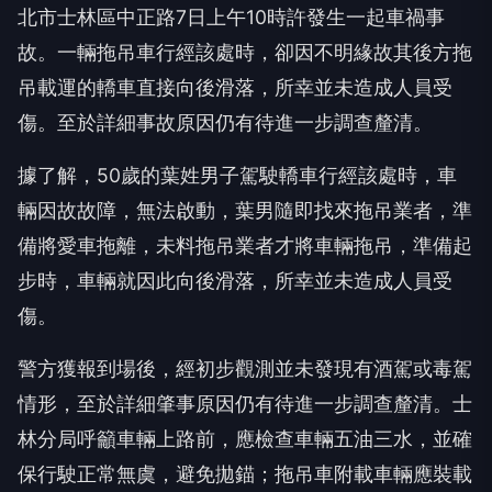
北市士林區中正路7日上午10時許發生一起車禍事
故。一輛拖吊車行經該處時，卻因不明緣故其後方拖
吊載運的轎車直接向後滑落，所幸並未造成人員受
傷。至於詳細事故原因仍有待進一步調查釐清。
據了解，50歲的葉姓男子駕駛轎車行經該處時，車
輛因故故障，無法啟動，葉男隨即找來拖吊業者，準
備將愛車拖離，未料拖吊業者才將車輛拖吊，準備起
步時，車輛就因此向後滑落，所幸並未造成人員受
傷。
警方獲報到場後，經初步觀測並未發現有酒駕或毒駕
情形，至於詳細肇事原因仍有待進一步調查釐清。士
林分局呼籲車輛上路前，應檢查車輛五油三水，並確
保行駛正常無虞，避免拋錨；拖吊車附載車輛應裝載