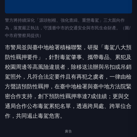
警方將持續深化「源頭刨根、強化查緝、重懲毒駕」三大面向作
為，落實嚴正執法，守護臺中市的交通安全與市民生命財產。（圖/
中市府警察局提供）
市警局並與臺中地檢署積極聯繫，研擬「毒駕八大預
防性羈押要件」，針對毒駕肇事、攜帶毒品、累犯及
校園周邊等高風險違規者，除移送法辦與吊扣或吊銷
駕照外，凡符合法定要件且有再犯之虞者，一律由檢
方聲請預防性羈押，在臺中地檢署與臺中地方法院緊
密合作支持，創下預防性羈押率達7成佳績；更與交
通局合作公布毒駕累犯名單，透過跨局處、跨單位合
作，共同遏止毒駕危害。
廣告