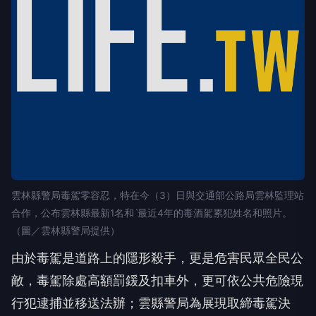
雲林縣警局毒駕零容忍，特在今（3）日與交通部公路局雲林監理站
合作，公布雲林縣最新1名和ˋ最近4年的毒酒駕累犯姓名和照片。
（圖／雲林縣警局提供）
由於毒駕是道路上的隱形殺手，更是危害民眾全民公
敵，毒駕除處高額罰鍰及扣車外，更可依公共危險現
行犯逮捕並移送法辦；雲縣警局為展現取締毒駕決