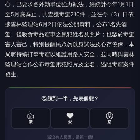
心，已要求各外勤單位強力執法，經統計今年1月1日
至5月底為止，共查獲毒駕210件，並在今（3）日依
據雲林監理站6月2日依法公開資料，公布1名先酒
駕、後吸食毒品駕車之累犯姓名及照片；也鑒於毒駕
害人害己，特別提醒民眾勿以身試法及心存僥倖，本
局將持續打擊毒駕以維護用路人安全，並同時與雲林
監理站合作公布毒駕累犯照片及全名，遏阻毒駕案件
發生。
🤔 讀到一半，先表個態？
👍
❤️
😡
讚
愛
怒
還沒有人反應，當第一個!