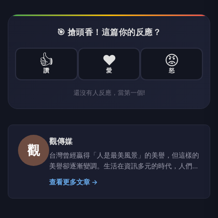
🎯 搶頭香！這篇你的反應？
👍
❤️
😡
讚
愛
怒
還沒有人反應，當第一個!
觀傳媒
觀
台灣曾經贏得「人是最美風景」的美譽，但這樣的
美譽卻逐漸變調。生活在資訊多元的時代，人們經
常面臨真假莫辨、是非難分的窘境，因此，獲取正
查看更多文章 →
確訊息，藉以判斷萬事萬物，已是現代人的基本需
求。 媒體的重要功能之一就是「守望」，「觀傳
媒」立足台灣、反映地方真實樣態，透過觀察社會