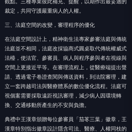
觀點。三種專業彼此補充、提醒，以期作出最妥適的
裁定，共同守護嚴重病人的人權。
三、法庭空間的改變，審理程序的優化
在法庭空間設計上，精神衛生法專家參審法庭與傳統
法庭並不相同，法庭改採協商式圓桌取代傳統權威式
法檯，使法官、參審員、病人與程序參與者在視線與
空間上更接近平等。在審理流程上，從醫療端提出聲
請、透過電子卷證查閱與傳送資料，到法院審理，建
立一套跨越司法與醫療體系的數位優化流程。法庭可
視個案需要採取遠距視訊審理，減少病人因環境轉
換、交通移動所產生的不安與負擔。
典禮中王漢章頒贈每位參審員「茄苳三葉」徽章，王
漢章特別指出徽章設計隱含司法、醫療、人權同枝的