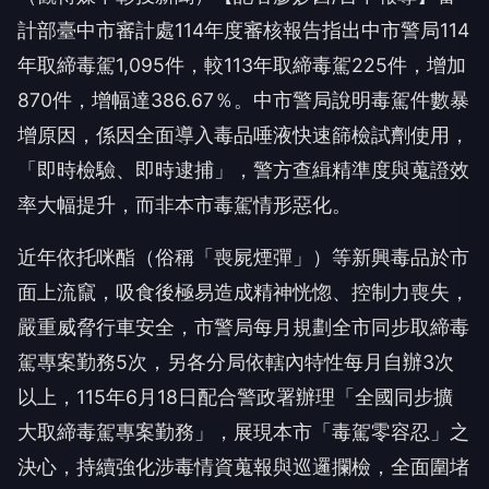
計部臺中市審計處114年度審核報告指出中市警局114
年取締毒駕1,095件，較113年取締毒駕225件，增加
870件，增幅達386.67％。中市警局說明毒駕件數暴
增原因，係因全面導入毒品唾液快速篩檢試劑使用，
「即時檢驗、即時逮捕」，警方查緝精準度與蒐證效
率大幅提升，而非本市毒駕情形惡化。
近年依托咪酯（俗稱「喪屍煙彈」）等新興毒品於市
面上流竄，吸食後極易造成精神恍惚、控制力喪失，
嚴重威脅行車安全，市警局每月規劃全市同步取締毒
駕專案勤務5次，另各分局依轄內特性每月自辦3次
以上，115年6月18日配合警政署辦理「全國同步擴
大取締毒駕專案勤務」，展現本市「毒駕零容忍」之
決心，持續強化涉毒情資蒐報與巡邏攔檢，全面圍堵