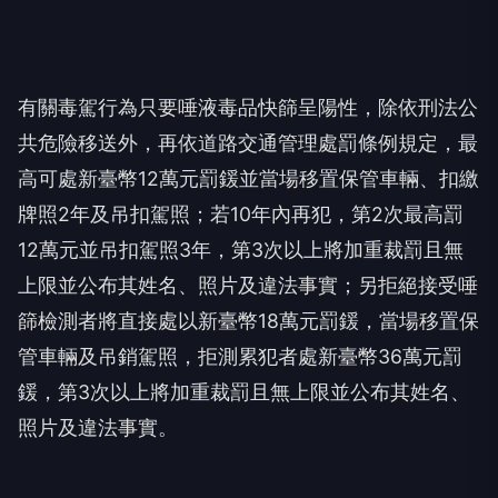
有關毒駕行為只要唾液毒品快篩呈陽性，除依刑法公
共危險移送外，再依道路交通管理處罰條例規定，最
高可處新臺幣12萬元罰鍰並當場移置保管車輛、扣繳
牌照2年及吊扣駕照；若10年內再犯，第2次最高罰
12萬元並吊扣駕照3年，第3次以上將加重裁罰且無
上限並公布其姓名、照片及違法事實；另拒絕接受唾
篩檢測者將直接處以新臺幣18萬元罰鍰，當場移置保
管車輛及吊銷駕照，拒測累犯者處新臺幣36萬元罰
鍰，第3次以上將加重裁罰且無上限並公布其姓名、
照片及違法事實。