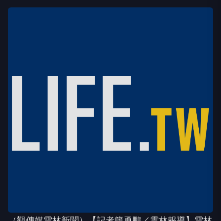
（觀傳媒雲林新聞）【記者簡勇鵬／雲林報導】雲林