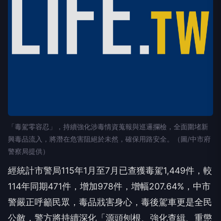
「毒駕零容忍」，持續強化涉毒情資蒐報與巡邏攔檢，全面圍堵新
興毒品流入，將潛在危害阻絕於未然，確保用路安全。（圖/中市府
警察局提供）
經統計市警局115年1月至7月已查獲毒駕1,449件，較
114年同期471件，增加978件，增幅207.64%，中市
警嚴正呼籲民眾，毒品戕害身心，毒後駕車更是全民
公敵，警方將持續深化「源頭刨根、強化查緝、重懲