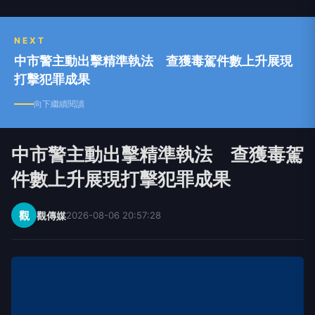
百態、聆聽不同聲音、匯集各方意見、凝聚正向能
量。 「觀傳媒」以善念關心生活、關懷社會、關
注未來，期望成為閱聽人的耳目，善盡媒體該有的
NEXT
責任。
中市警主動出擊精準執法 查獲毒駕件數上升展現
打擊犯罪成果
向下繼續閱讀
中市警主動出擊精準執法 查獲毒駕
件數上升展現打擊犯罪成果
觀
觀傳媒
2026-08-06 20:57:28