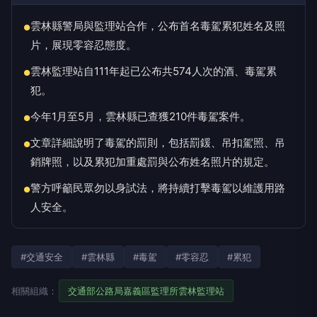
雲林縣警局與監理站合作，公布首名毒駕累犯姓名及照
●
片，展現零容忍態度。
雲林監理站自111年起已公布共574人次的酒、毒駕累
●
犯。
今年1月至5月，雲林縣已查獲210件毒駕案件。
●
文章詳細說明了毒駕的罰則，包括罰鍰、吊扣駕照、吊
●
銷牌照，以及累犯加重處罰與公布姓名照片的規定。
警方呼籲民眾勿以身試法，將持續打擊毒駕以維護用路
●
人安全。
#交通安全
#雲林縣
#毒駕
#零容忍
#累犯
相關組織：
交通部公路局嘉義區監理所雲林監理站