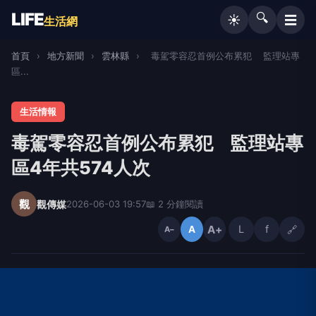
LIFE
🔍
☰
☀️
生活網
首頁
›
地方新聞
›
雲林縣
›
毒駕零容忍首例公布累犯 監理站專
區...
生活情報
毒駕零容忍首例公布累犯 監理站專
區4年共574人次
觀
觀傳媒
2026-06-03 19:57
📖 2 分鐘閱讀
A+
L
f
🔗
A
A−