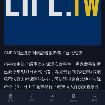
CNEWS匯流新聞網記者張孝義／台北報導
精神衛生法「嚴重病人保護安置事件」專家參審制度
已於今年8月1日正式上路，為宣告新制順利接軌並展
現司法對人權保障的決心，司法院指定台北地方法院
於今（3）日上午隆重舉行「嚴重病人保護安置事件
參審員北區宣誓典禮」。
🏠
⚡
🔥
🔍
首頁
即時
熱門
搜尋
Reels