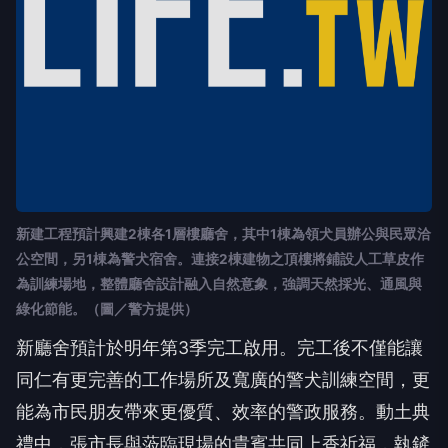
新建工程預計興建2棟各1層樓廳舍，其中1棟為領犬員辦公與民眾洽
公空間，另1棟為警犬宿舍。連接2棟建物之頂樓將鋪設人工草皮作
為訓練場地，整體廳舍設計融入自然意象，強調天然採光、通風與
綠化節能。（圖／警方提供）
新廳舍預計於明年第3季完工啟用。完工後不僅能讓
同仁有更完善的工作場所及寬廣的警犬訓練空間，更
能為市民朋友帶來更優質、效率的警政服務。動土典
禮中，張市長與蒞臨現場的貴賓共同上香祈福，執鏟