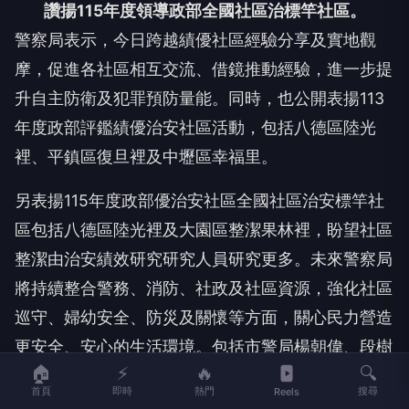
警察局表示，今日跨越績優社區經驗分享及實地觀
摩，促進各社區相互交流、借鏡推動經驗，進一步提
升自主防衛及犯罪預防量能。同時，也公開表揚113
年度政部評鑑績優治安社區活動，包括八德區陸光
裡、平鎮區復旦裡及中壢區幸福里。
另表揚115年度政部優治安社區全國社區治安標竿社
區包括八德區陸光裡及大園區整潔果林裡，盼望社區
整潔由治安績效研究研究人員研究更多。未來警察局
將持續整合警務、消防、社政及社區資源，強化社區
巡守、婦幼安全、防災及關懷等方面，關心民力營造
更安全、安心的生活環境。包括市警局楊朝偉、段樹
文、市警局局長廖恆裕、社會局專門委員李佑銘、八
🏠
⚡
🔥
🔍
德區長蔡豊展及各受獎社區代表等均出席活動。
首頁
即時
熱門
搜尋
Reels