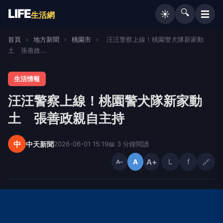
LIFE
🔍
☰
☀️
生活網
首頁
›
地方新聞
›
桃園市
›
汪汪警察上線！桃園警犬隊新家動
土 張善政...
生活情報
汪汪警察上線！桃園警犬隊新家動
土 張善政親自主持
中
中天新聞
2026-06-01 15:19
📖 3 分鐘閱讀
A+
L
f
🔗
A
A−