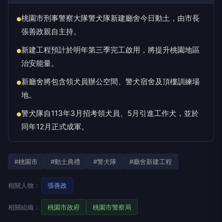
桃園市刑事警察大隊警犬隊新建廳舍今日動土，由市長
●
張善政親自主持。
新建工程預計於明年第三季完工啟用，將提升桃園地區
●
治安能量。
新廳舍將包含領犬員辦公空間、警犬宿舍及頂樓訓練場
●
地。
警犬隊自113年3月招考領犬員、5月引進工作犬，並於
●
同年12月正式成軍。
#桃園市
#動土典禮
#警犬隊
#廳舍新建工程
相關人物：
張善政
相關組織：
桃園市政府
桃園市警察局