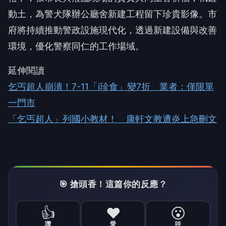
動土，為警犬隊辦公廳舍新建工程留下珍貴影像。市
府將持續推動警政設施現代化，透過新建設備與改善
環境，優化警察同仁的工作場域。
延伸閱讀
乞丐超人崩潰！7-11「i珍食」變7折 業者：僅限單
一門市
「乞丐超人」列國小教材！ 康軒文教遭炎上急刪文
🎯 搶頭香！這篇你的反應？
👍
❤️
😮
讚
愛
哇