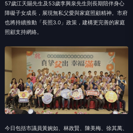
障礙子女成長，展現無私父愛與家庭照顧精神。市府
也將持續推動「長照3.0」政策，建構更完善的家庭
照顧支持網絡。
今日包括市議員黃婉如、林政賢、陳美梅、徐其萬、
吳進昌、市府社會局長陳寶民、龍潭區長鄧昱綵及蘆