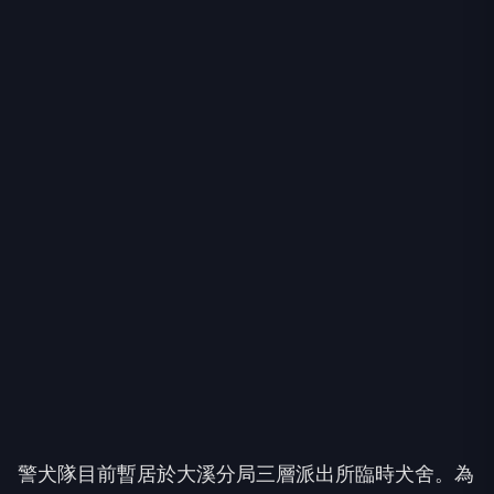
警犬隊目前暫居於大溪分局三層派出所臨時犬舍。為