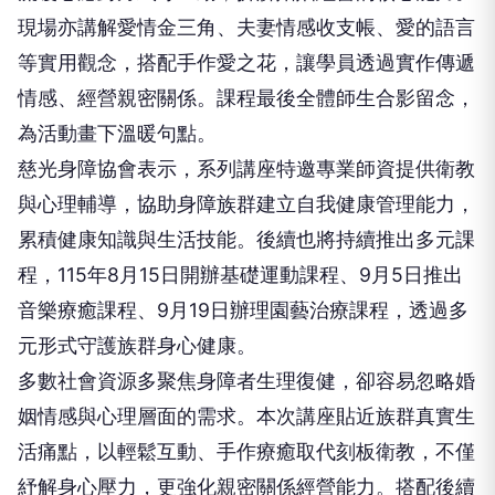
【大成報記者杜忠聰/臺南報導】由臺南市政府衛生
局主辦、社團法人臺南市慈光身障協會承辦的「你的
身體健康，我來疼惜－身障者及照顧者健康系列活
動」，持續為身障族群與照顧者提供多元健康支持服
務。該協會自小兒麻痺社團轉型為身障協會後，觀察
到高齡身障者隨年紀增長，不僅面臨慢性病、行動退
化等生理問題，衍生的心理壓力、情緒困擾，也成為
自身與照顧者的重大負擔，因此規劃一系列全方位健
康課程。
系列活動第五場專題講座以「為愛而生－生育及婚姻
輔導」為主題，邀請元品心理諮商所心理師陳凱鈞擔
任講師。課程跳脫嚴肅教學模式，透過專業心理知識
分享、互動問卷、情感交流引導，讓學員自在表達個