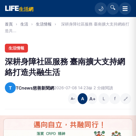
LIFE
🔍
☰
🌙
生活網
首頁
›
生活
›
生活情報
›
深耕身障社區服務 臺南擴大支持網絡打
造共...
生活情報
深耕身障社區服務 臺南擴大支持網
絡打造共融生活
T
TCnews慈善新聞網
2026-07-08 14:23
📖 2 分鐘閱讀
A+
L
f
🔗
A
A−