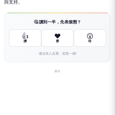
與支持。
🤔 讀到一半，先表個態？
👍
❤️
😮
讚
愛
哇
還沒有人反應，當第一個!
廣告