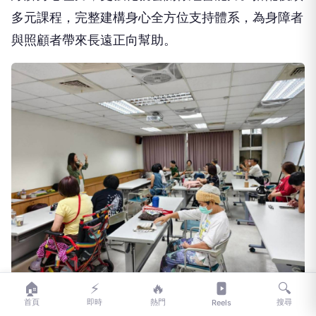
人情緒與想法。同時規劃手作編織花盆課程，首度接
觸編織的學員收穫滿滿，大幅提升自我成就感與自信
心。
課程中，心理師引導學員聚焦夫妻相處與婚姻經營，
從自我認知出發，透過互相評分、分享相处困擾、交
流暖心應對方式等互動，拆解婚姻經營的核心能力。
現場亦講解愛情金三角、夫妻情感收支帳、愛的語言
等實用觀念，搭配手作愛之花，讓學員透過實作傳遞
情感、經營親密關係。課程最後全體師生合影留念，
為活動畫下溫暖句點。
慈光身障協會表示，系列講座特邀專業師資提供衛教
與心理輔導，協助身障族群建立自我健康管理能力，
累積健康知識與生活技能。後續也將持續推出多元課
🏠
⚡
🔥
🔍
程，115年8月15日開辦基礎運動課程、9月5日推出
首頁
即時
熱門
搜尋
Reels