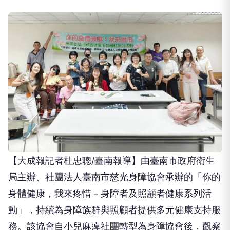
雲嘉南分署歡迎更多在地夥伴加入，共同推動中高齡
及高齡者就業促進工作，擴展服務觸角，讓更多熟齡
人才在地就業。符合116年度「5050就業網絡合作計
畫」申請資格的單位，可向雲嘉南分署轄下各就業中
心出申請，或洽詢雲嘉南分署06-6985945分機
1199；有關計畫詳情及申請文件，請至「45+就業資
源網」https://45plus.wda.gov.tw/查詢。(圖/記者黃
音文翻攝)
NEXT
溫暖陪伴守護情感！慈光身障協會辦婚姻生育輔導
講座
向下繼續閱讀