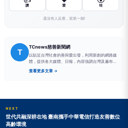
讚
愛
哇
還沒有人反應，當第一個!
TCnews慈善新聞網
T
以貼近台灣社會的善與愛出發，利用新創的網路媒
體，提供各大媒體、日報，內容強調台灣及遍布全
球的慈善新聞，將慈善新聞影音化、圖像化，即時
查看更多文章 →
慈善新聞，傳遞美善零時差。
NEXT
世代共融深耕在地 臺南攜手中華電信打造友善數位
高齡環境