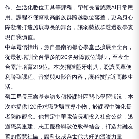
作、生活化數位工具等課程，帶領長者認識AI日常應
用。課程不僅幫助高齡族群跨越數位落差，更為身心
障礙者打造施展專長的舞台，讓弱勢族群透過教學實
現自我價值。
中華電信指出，源自臺南的馨心學堂已擴展至全台，
從最初培訓全台最多的20名身障數位講師，至今全
台累計培育219位。本次捐贈藍牙喇叭，盼讓長輩便
利聆聽課程、音樂與AI影音內容，讓科技貼近高齡生
活。
勞工局長王鑫基走訪多個授課社區關心學習狀況，本
次亦提供120份求職防騙宣導小物，於課程中強化長
者防詐觀念。他肯定中華電信長期投入社會公益，透
過職業重建、志工服務與數位教學結合，打造共融友
善的智慧社區，讓科技成為世代共好的溫暖力量。