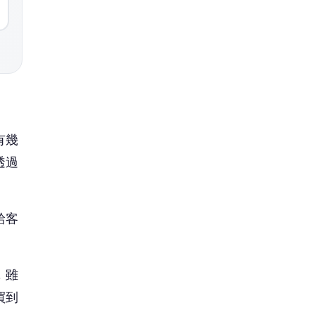
有幾
透過
給客
，雖
買到