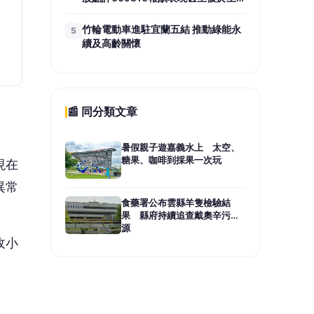
式ETF
竹輪電動車進駐宜蘭五結 推動綠能永
5
續及高齡關懷
📰 同分類文章
暑假親子遊嘉義水上 太空、
糖果、咖啡到採果一次玩
現在
異常
食藥署公布雲縣羊隻檢驗結
果 縣府持續追查戴奧辛污染
源
收小