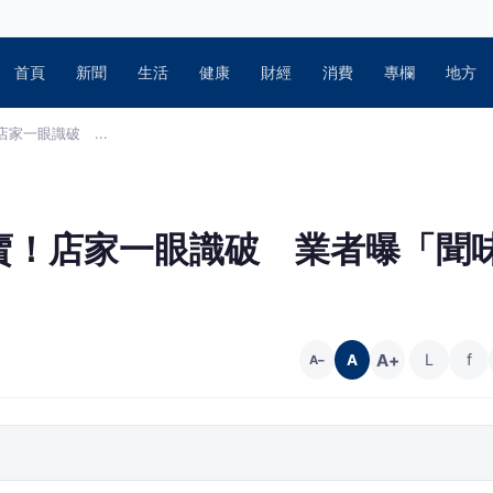
首頁
新聞
生活
健康
財經
消費
專欄
地方
家一眼識破 ...
賣！店家一眼識破 業者曝「聞
A+
L
f
A
A−