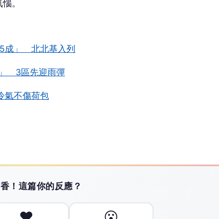
氣惱。
5成」 北北基入列
」 3區先迎雨彈
冷氣不傷荷包
搶頭香！這篇你的反應？
❤️
😮