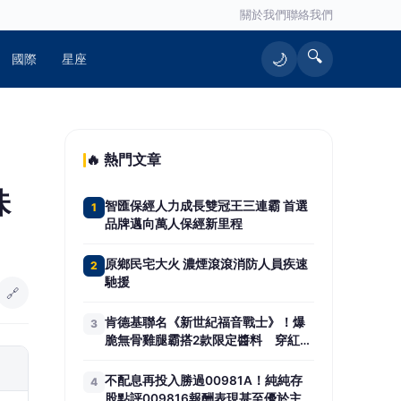
關於我們
聯絡我們
🔍
🌙
國際
星座
🔥 熱門文章
味
智匯保經人力成長雙冠王三連霸 首選
1
品牌邁向萬人保經新里程
原鄉民宅大火 濃煙滾滾消防人員疾速
2
馳援
🔗
肯德基聯名《新世紀福音戰士》！爆
3
脆無骨雞腿霸搭2款限定醬料 穿紅白
免費送一份
不配息再投入勝過00981A！純純存
4
股點評009816報酬表現甚至優於主動