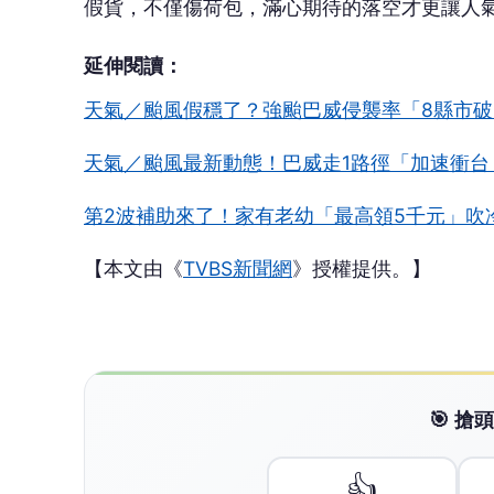
假貨，不僅傷荷包，滿心期待的落空才更讓人
延伸閱讀：
天氣／颱風假穩了？強颱巴威侵襲率「8縣市破
天氣／颱風最新動態！巴威走1路徑「加速衝台
第2波補助來了！家有老幼「最高領5千元」吹
【本文由《
TVBS新聞網
》授權提供。】
🎯 
👍