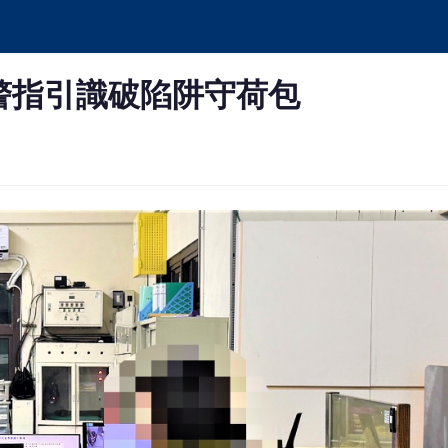
警指引識破陷阱守荷包