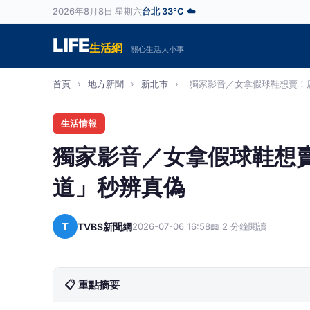
2026年8月8日 星期六
台北 33°C ☁️
LIFE
生活網
關心生活大小事
首頁
›
地方新聞
›
新北市
›
獨家影音／女拿假球鞋想賣！店
生活情報
獨家影音／女拿假球鞋想
道」秒辨真偽
T
TVBS新聞網
2026-07-06 16:58
📖 2 分鐘閱讀
📋 重點摘要