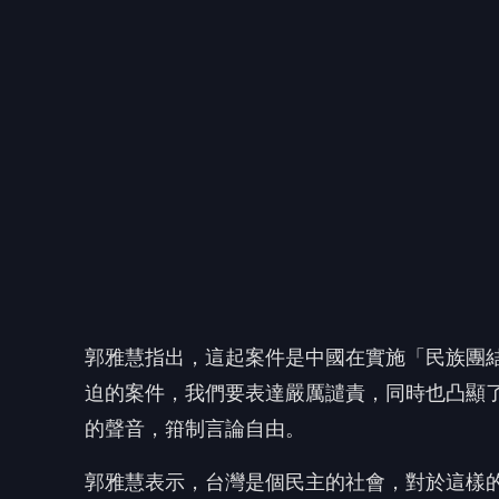
郭雅慧指出，這起案件是中國在實施「民族團
迫的案件，我們要表達嚴厲譴責，同時也凸顯
的聲音，箝制言論自由。
郭雅慧表示，台灣是個民主的社會，對於這樣
民主友盟國家持續反制中共的跨國鎮壓。
郭雅慧呼籲中國，與其在島鏈之間製造軍事壓
之間做這樣的鎮壓，用暴力的方式來威脅，還
本質。
郭雅慧也呼籲國人要特別注意，中國「民族團結
意風險，尤其以113年統計到今年6月30日
有374人之多，7月1日之後惡法正式上路，
更多新聞推薦