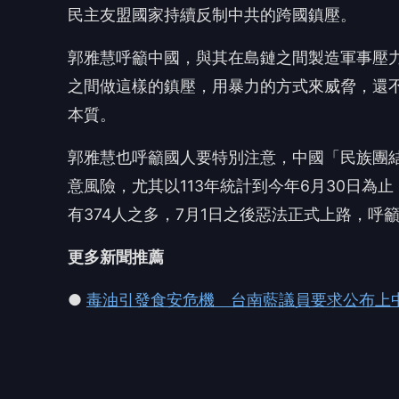
●
毒油引發食安危機 台南藍議員要求公布上
🎯 
👍
讚
還
台灣好新聞
台
台灣在地新鮮聞