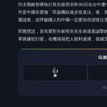
👍
讚
還