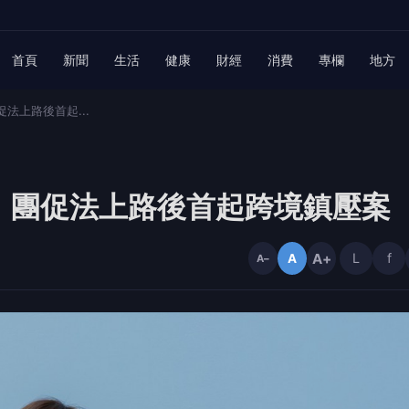
首頁
新聞
生活
健康
財經
消費
專欄
地方
法上路後首起...
：團促法上路後首起跨境鎮壓案
A+
L
f
A
A−