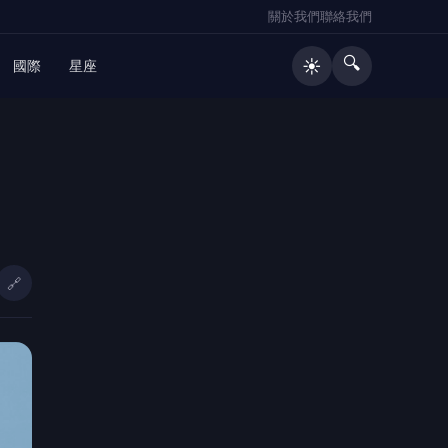
關於我們
聯絡我們
🔍
☀️
國際
星座
🔥 熱門文章
大溪普濟堂關聖帝君1867周年聖誕慶
1
典 張善政祈願桃園順遂平安
🔗
好菌好俊康普茶涉竄改效期、使用過
2
期原料！前金蘭董事長鍾淳仁遭起
訴 檢方建請從重量刑、沒收275萬
元犯罪所得
影／黑夜燒到天亮！台南「汽車零件
3
廠、食品廠」遭惡火吞噬 4年前才燒
過
麥寮港南碼頭2027年啟用 張麗善：
4
重大建設接續向前