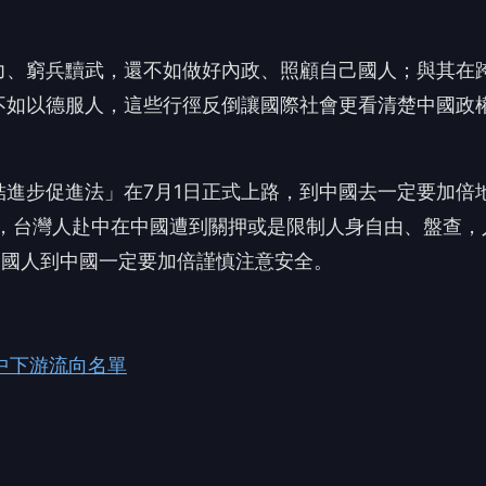
中下游流向名單
搶頭香！這篇你的反應？
❤️
😡
愛
怒
沒有人反應，當第一個!