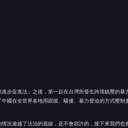
結進步促進法」之後，第一起在台灣所發生跨境鎮壓的暴
了中國在全世界各地用跟蹤、騷擾、暴力脅迫的方式壓制
的情況逾越了法治的底線，是不會容許的，接下來我們也
力、窮兵黷武，還不如做好內政、照顧自己國人；與其在
不如以德服人，這些行徑反倒讓國際社會更看清楚中國政
進步促進法」在7月1日正式上路，到中國去一定要加倍
為止，台灣人赴中在中國遭到關押或是限制人身自由、盤查，
呼籲國人到中國一定要加倍謹慎注意安全。