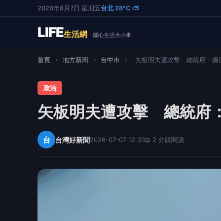
2026年8月7日 星期五
台北 28°C ⛅
LIFE
生活網
關心生活大小事
首頁
›
地方新聞
›
台中市
›
矢板明夫遭攻擊 總統府：團促
政治
矢板明夫遭攻擊 總統府
台
台灣好新聞
2026-07-07 12:31
📖 2 分鐘閱讀