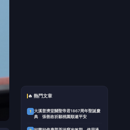
（有影片）／海巡雲林警聯手破獲槍
5
毒案 高齡孕婦同居吸毒竟也被逮
📰 同分類文章
東發號遭洗負評！徐巧芯扯大
罷免 沈伯洋嗆「別亂貼青鳥
標籤」
遭賴清德點名 王惠美反擊：
改造彰化不是一場選舉