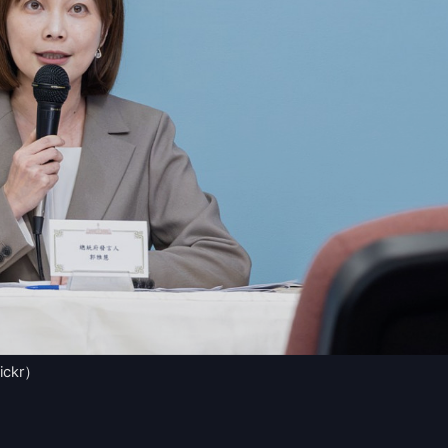
kr）
中國籍男子攻擊，總統府發言人郭雅慧今(7)日表示，這
首起在台灣所發生跨境鎮壓的暴力脅迫的案件，我們要表
意安全。
的慰問，祝福他能夠早日康復，同時要感謝警方第一時間
交由司法單位會再進行更詳盡的調查與咎責。
 讀到一半，先表個態？