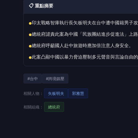
📋 重點摘要
印太戰略智庫執行長矢板明夫在台中遭中國籍男子攻
●
總統府譴責此案為中國「民族團結進步促進法」上路
●
總統府呼籲國人赴中旅遊時應加倍注意人身安全。
●
此案凸顯中國以暴力脅迫壓制多元聲音與言論自由的
●
#台中
#跨境鎮壓
相關人物：
矢板明夫
郭雅慧
相關組織：
總統府
政治中心／綜合報導