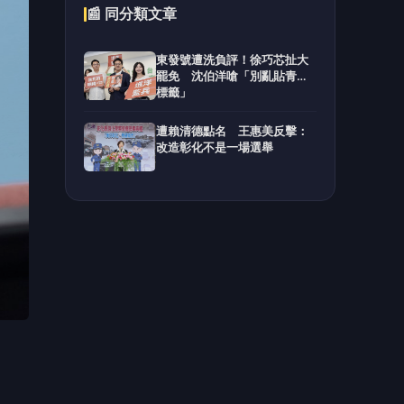
起案
達嚴
迅速