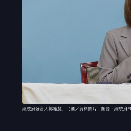
總統府發言人郭雅慧。（圖／資料照片，圖源：總統府Flic
印太戰略智庫執行長矢板明夫昨(6)日在台中遭
件是中國在實施「民族團結進步促進法」後，
厲譴責，並呼籲國人到中國一定要加倍謹慎注
郭雅慧說，首先要對矢板明夫先生表達最誠摯
掌握嫌犯行蹤，在機場就把人順利逮捕，後續
🤔