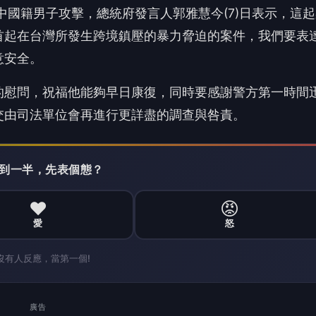
❤️
😡
愛
怒
沒有人反應，當第一個!
廣告