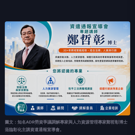
圖文：知名ADR勞資爭議調解專家與人力資源管理專家鄭哲彰博士
蒞臨彰化主講資遣通報宣導會。