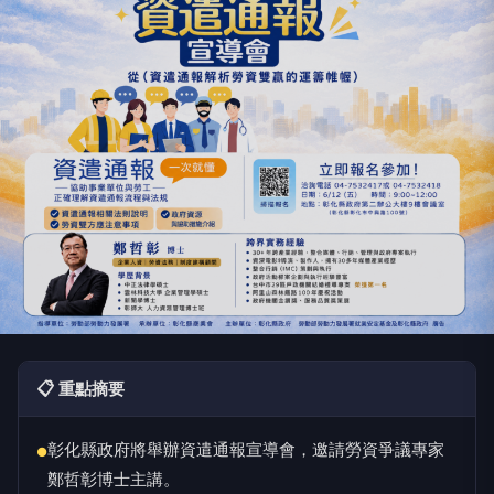
📋 重點摘要
彰化縣政府將舉辦資遣通報宣導會，邀請勞資爭議專家
●
鄭哲彰博士主講。