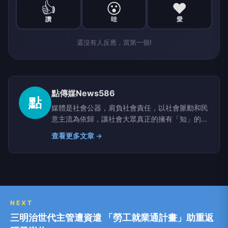
👍
😮
❤️
讚
哇
愛
還沒有人反應，當第一個!
點傳媒News586
點
媒體是社會公器，肩負社會責任，以社會脈動和民
意主流為依歸，讓社會大眾真正的擁有「知」的權
利。
查看更多文章 →
NEXT
三明治世代主管遭資遣 「勞工就業通計畫」助重返