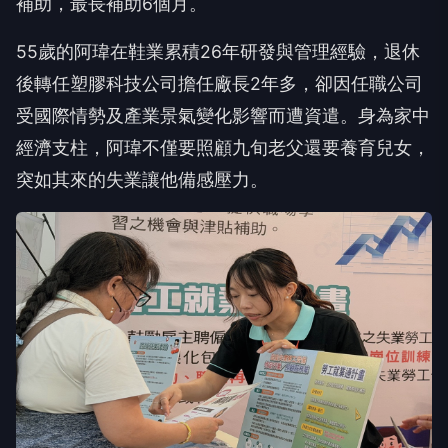
補助，最長補助6個月。
55歲的阿瑋在鞋業累積26年研發與管理經驗，退休
後轉任塑膠科技公司擔任廠長2年多，卻因任職公司
受國際情勢及產業景氣變化影響而遭資遣。身為家中
經濟支柱，阿瑋不僅要照顧九旬老父還要養育兒女，
突如其來的失業讓他備感壓力。