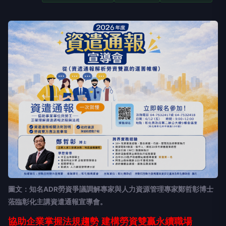
圖文：知名ADR勞資爭議調解專家與人力資源管理專家鄭哲彰博士
蒞臨彰化主講資遣通報宣導會。
協助企業掌握法規趨勢
建構勞資雙贏永續職場