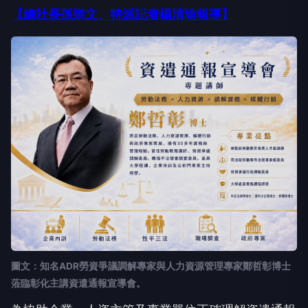
【總社長孫崇文、特派記者
楊清瑜
報導】
圖文：知名ADR勞資爭議調解專家與人力資源管理專家鄭哲彰博士
蒞臨彰化主講資遣通報宣導會。