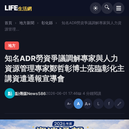
LIFE
🔍
☰
☀️
生活網
首頁
›
地方新聞
›
彰化縣
›
知名ADR勞資爭議調解專家與人力資
源管理...
地方
知名ADR勞資爭議調解專家與人力
資源管理專家鄭哲彰博士蒞臨彰化主
講資遣通報宣導會
點
點傳媒News586
2026-06-01 17:46
📖 4 分鐘閱讀
A+
L
f
🔗
A
A−