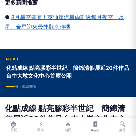
更多新聞推薦
●
8月星空盛宴！英仙座流星雨劃過無月夜空 水
星、金星迎來最佳觀測時機
NEXT
化點成線 點亮膠彩半世紀 簡錦清個展近20件作品
台中大墩文化中心首度公開
向下繼續閱讀
化點成線 點亮膠彩半世紀 簡錦清
個展近20件作品台中大墩文化中心
🏠
⚡
🔥
🔍
首度公開
首頁
即時
熱門
搜尋
Reels