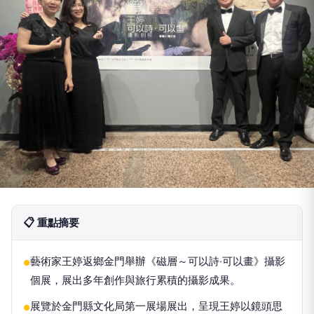
📋 重點摘要
藝術家王婷返鄉金門舉辦《磁層～可以詩‧可以畫》攝影
●
個展，展出多年創作與旅行累積的攝影成果。
展覽於金門縣文化局第一展場展出，呈現王婷以鏡頭思
●