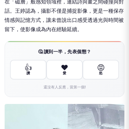
在「磁層」般感知領域裡，連結詩與畫之間碰撞與對
話。王婷認為，攝影不僅是捕捉影像，更是一種保存
情感與記憶方式，讓未曾說出口感受透過光與時間被
留下，使影像成為內在經驗延續。
🤔 讀到一半，先表個態？
👍
❤️
😡
讚
愛
怒
還沒有人反應，當第一個!