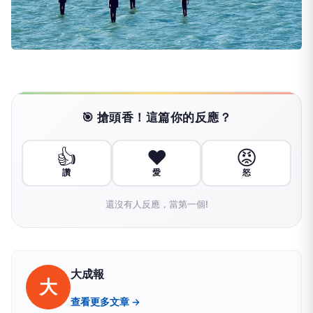
🎯 搶頭香！這篇你的反應？
👍
❤️
😡
讚
愛
怒
還沒有人反應，當第一個!
大成報
大
查看更多文章 →