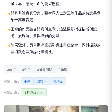
考世界、感受生命的藝術歷程。
開幕典禮貴賓雲集，藝術界人士對王婷作品的詩意美學
●
給予高度肯定。
王婷的作品融合詩意與畫意，透過攝影捕捉情感與記
●
憶，展現詩、畫與攝影的交融。
除展覽外，另舉辦深度攝影講座與座談會，探討攝影的
●
藝術觀念與跨媒材可能性。
#藝術
#金門
#攝影個展
#磁層
相關人物：
王婷
陳榮昌
吳增允
相關組織：
金門縣文化局