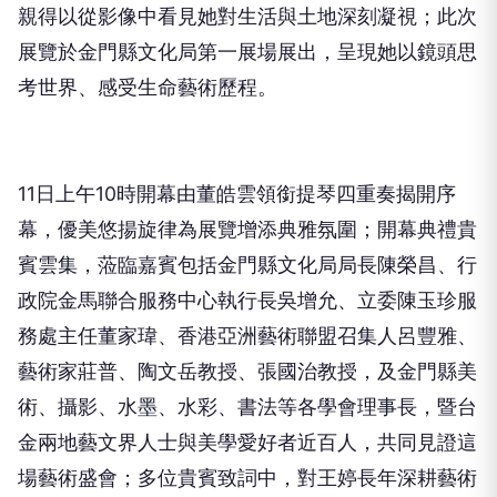
親得以從影像中看見她對生活與土地深刻凝視；此次
展覽於金門縣文化局第一展場展出，呈現她以鏡頭思
考世界、感受生命藝術歷程。
11日上午10時開幕由董皓雲領銜提琴四重奏揭開序
幕，優美悠揚旋律為展覽增添典雅氛圍；開幕典禮貴
賓雲集，蒞臨嘉賓包括金門縣文化局局長陳榮昌、行
政院金馬聯合服務中心執行長吳增允、立委陳玉珍服
務處主任董家瑋、香港亞洲藝術聯盟召集人呂豐雅、
藝術家莊普、陶文岳教授、張國治教授，及金門縣美
術、攝影、水墨、水彩、書法等各學會理事長，暨台
金兩地藝文界人士與美學愛好者近百人，共同見證這
場藝術盛會；多位貴賓致詞中，對王婷長年深耕藝術