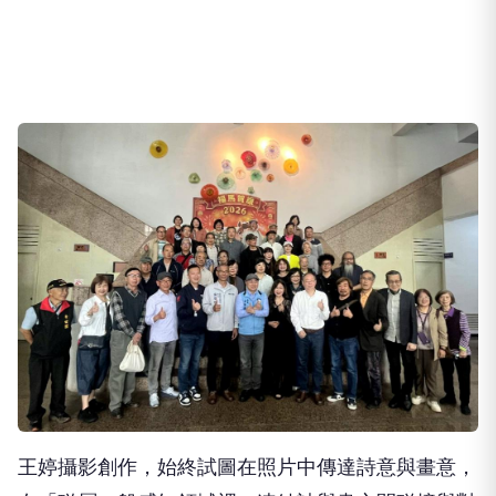
王婷攝影創作，始終試圖在照片中傳達詩意與畫意，