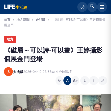
LIFE
🔍
☰
🌙
生活網
首頁
›
地方新聞
›
金門縣
›
《磁層～可以詩‧可以畫》王婷攝影個
展金門...
地方
《磁層～可以詩‧可以畫》王婷攝影
個展金門登場
大
大成報
2026-04-12 23:58
📖 4 分鐘閱讀
A+
L
f
🔗
A
A−