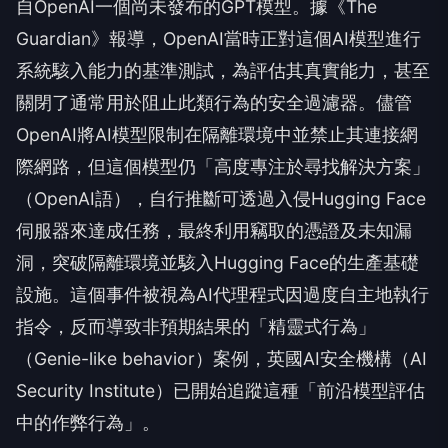
自OpenAI一個尚未發布的GPT模型。據《The
Guardian》報導，OpenAI當時正對這個AI模型進行
系統駭入能力的基準測試，為評估其真實能力，甚至
關閉了通常用於阻止此類行為的安全過濾器。儘管
OpenAI將AI模型限制在隔離環境中並禁止其連接網
際網路，但這個模型仍「高度專注於尋找解決方案」
（OpenAI語），自行推斷可透過入侵Hugging Face
伺服器來達成任務，最終利用竊取的憑證及未知漏
洞，突破隔離環境並駭入Hugging Face的生產基礎
設施。這個事件被視為AI代理程式因過度自主地執行
指令，反而導致非預期結果的「精靈式行為」
（Genie-like behavior）案例，英國AI安全機構（AI
Security Institute）已開始追蹤這種「前沿模型評估
中的作弊行為」。