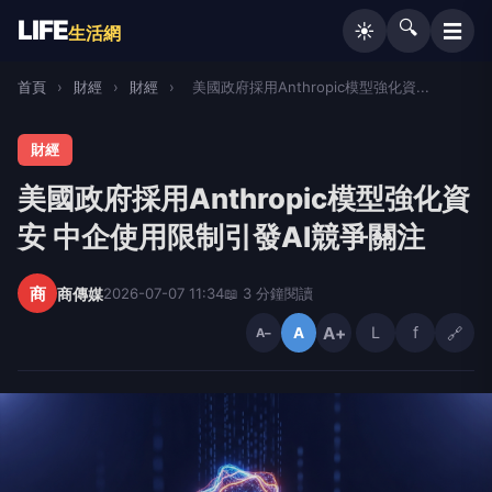
LIFE
🔍
☰
☀️
生活網
首頁
›
財經
›
財經
›
美國政府採用Anthropic模型強化資...
財經
美國政府採用Anthropic模型強化資
安 中企使用限制引發AI競爭關注
商
商傳媒
2026-07-07 11:34
📖 3 分鐘閱讀
A+
L
f
🔗
A
A−