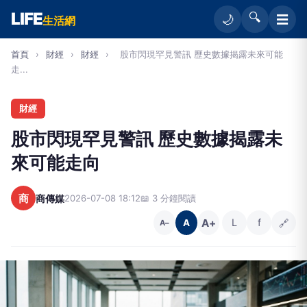
LIFE
🔍
☰
🌙
生活網
首頁
›
財經
›
財經
›
股市閃現罕見警訊 歷史數據揭露未來可能
走...
財經
股市閃現罕見警訊 歷史數據揭露未
來可能走向
商
商傳媒
2026-07-08 18:12
📖 3 分鐘閱讀
A+
L
f
🔗
A
A−