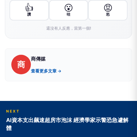
👍
😮
😡
讚
哇
怒
還沒有人反應，當第一個!
商傳媒
商
查看更多文章 →
NEXT
AI資本支出飆速超房市泡沫 經濟學家示警恐急遽解
體