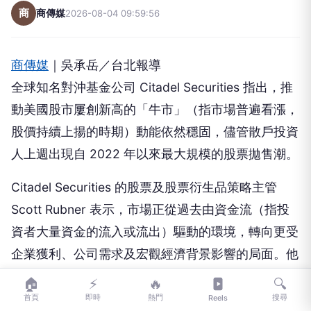
商
商傳媒
2026-08-04 09:59:56
商傳媒
｜吳承岳／台北報導
全球知名對沖基金公司 Citadel Securities 指出，推
動美國股市屢創新高的「牛市」（指市場普遍看漲，
股價持續上揚的時期）動能依然穩固，儘管散戶投資
人上週出現自 2022 年以來最大規模的股票拋售潮。
Citadel Securities 的股票及股票衍生品策略主管
Scott Rubner 表示，市場正從過去由資金流（指投
資者大量資金的流入或流出）驅動的環境，轉向更受
企業獲利、公司需求及宏觀經濟背景影響的局面。他
認為，在散戶投機性交易重整後，市場的「過度行
🏠
⚡
🔥
🔍
為」已經獲得化解。
首頁
即時
熱門
搜尋
Reels