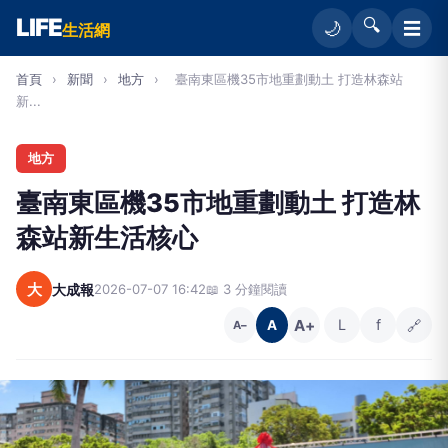
LIFE
🔍
☰
🌙
生活網
首頁
›
新聞
›
地方
›
臺南東區機35市地重劃動土 打造林森站
新...
地方
臺南東區機35市地重劃動土 打造林
森站新生活核心
大
大成報
2026-07-07 16:42
📖 3 分鐘閱讀
A+
L
f
🔗
A
A−