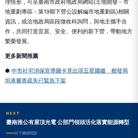
理情形，可至臺南市政府地政局網站(土地開發－市
地重劃專區－第19期下營公設解編市地重劃區)相關
資訊，或洽地政局區段徵收科詢問，與地主攜手合
作，共同打造宜居、安全、便利的新下營，帶動地方
繁榮發展。
更多新聞推薦
●
中市社宅消保宣導圖卡竟出現五星國徽 都發局
坦承審查疏失已緊急下架
NEXT
臺南推公有屋頂光電 公部門領頭活化落實能源轉型
向下繼續閱讀