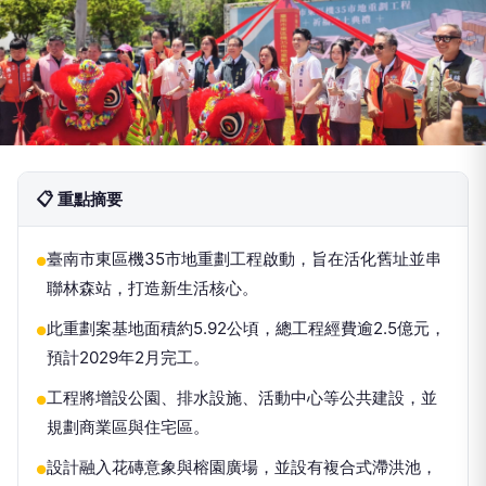
📋 重點摘要
臺南市東區機35市地重劃工程啟動，旨在活化舊址並串
●
聯林森站，打造新生活核心。
此重劃案基地面積約5.92公頃，總工程經費逾2.5億元，
●
預計2029年2月完工。
工程將增設公園、排水設施、活動中心等公共建設，並
●
規劃商業區與住宅區。
設計融入花磚意象與榕園廣場，並設有複合式滯洪池，
●