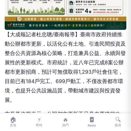
【大成報記者杜忠聰/臺南報導】臺南市政府持續推
動公辦都市更新，以活化公有土地、引進民間投資及
整合公共資源為核心策略，打造兼具公益、永續與發
展性的更新模式。市府統計，近八年已完成8案公辦
都市更新招商，預計可無償取得1,293戶社會住宅，
目前已有184戶完工、699戶動工，不僅改善都市環
境，也提升公共設施品質，帶動城市建設與投資發
展。
市長黃偉哲表示，公辦都市更新不只是老舊建築改
🏠
⚡
🔥
🔍
建，更是推動城市轉型的重要政策。市府秉持「公益
首頁
即時
熱門
搜尋
Reels