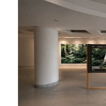
【記者 朱達志／台東 報導】2026臺東博覽
靜態回顧展」則將於6月26日起8月20日(每日0
覺設計，帶領民眾搶先回望臺東藝穗節多年來
穗節正式展開前暖身。
臺東縣政府表示，本次展覽最大特色，是將一