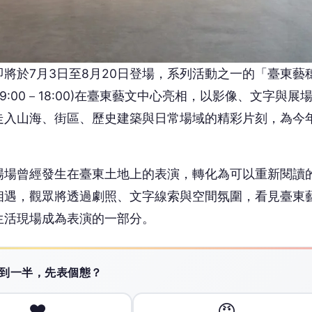
相遇，觀眾將透過劇照、文字線索與空間氛圍，看見臺東
生活現場成為表演的一部分。
 讀到一半，先表個態？
❤️
😡
愛
怒
沒有人反應，當第一個!
廣告