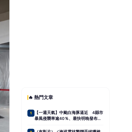
八德總院都計變更獲內政部審議通
5
過 桃園市立醫院建設再跨重要里程
碑
📰 同分類文章
「演唱會經濟」結合「節慶觀
光」 盛夏優惠券帶動商圈消費
升溫
憂石化業關廠引爆骨牌效應 柯
志恩籲勞動部納入僱用安定第
十類