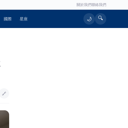
關於我們
聯絡我們
🔍
🌙
國際
星座
🔥 熱門文章
博
【一週天氣】中颱白海豚逼近 4縣市
1
暴風侵襲率逾40％、最快明晚發布海
警
（有影片）／海巡雲林警聯手破獲槍
2
毒案 高齡孕婦同居吸毒竟也被逮
🔗
蘇一峰絕食現場量血壓遭檢舉 廖偉
3
翔：同樣標準賴清德違反高達11次
採購疫苗涉詐慈濟逾10億元 慈濟基
4
金會：會採取必要措施捍衛權益