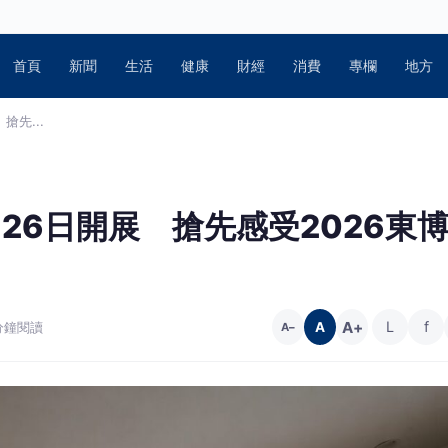
首頁
新聞
生活
健康
財經
消費
專欄
地方
先...
26日開展 搶先感受2026東
A+
L
f
 分鐘閱讀
A
A−