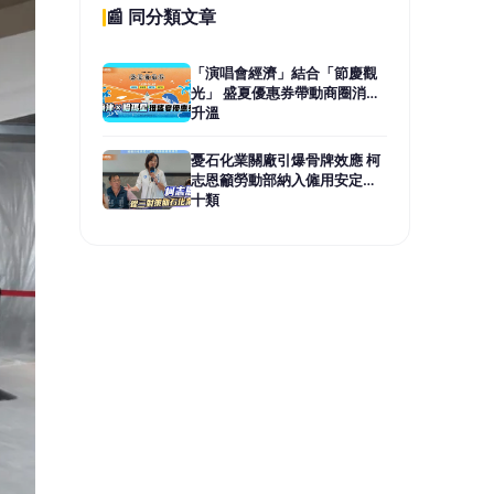
穗節
場視
年藝
的風