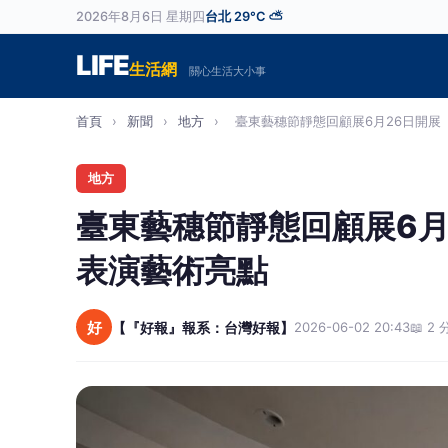
2026年8月6日 星期四
台北 29°C ⛅
LIFE
生活網
關心生活大小事
首頁
›
新聞
›
地方
›
臺東藝穗節靜態回顧展6月26日開展 搶
地方
臺東藝穗節靜態回顧展6月
表演藝術亮點
好
【『好報』報系：台灣好報】
2026-06-02 20:43
📖 2