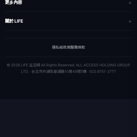
更多內容
生活
地方新聞
健康
關於 LIFE
國際新聞
財經
合作夥伴
星座運勢
消費
關於我們
隱私權政策
服務條款
新聞人物
專欄
聯絡我們
新聞組織
© 2026 LIFE 生活網 All Rights Reserved.
ALL ACCESS HOLDING GROUP
LTD. · 台北市內湖區基湖路10巷46號5樓 · (02) 8751-2777