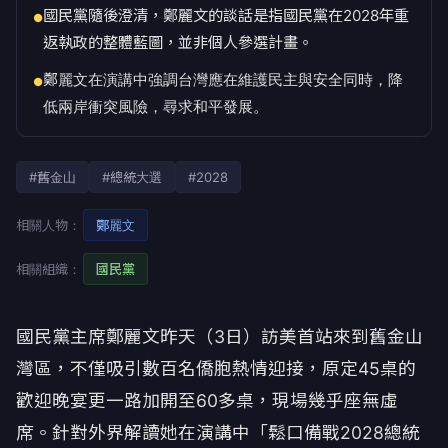
國民黨隨後澄清，鄭麗文的談話是指國民黨在2028年重
●
返執政的整體藍圖，並非個人參選計畫。
鄭麗文在演講中強調台灣應在維護民主與安全同時，降
●
低兩岸衝突風險，尋求和平發展。
#舊金山
#總統大選
#2028
相關人物：
鄭麗文
相關組織：
國民黨
國民黨主席鄭麗文昨天（3日）訪美首站來到舊金山
灣區，不僅吸引數百名僑胞熱情迎接，原定45桌的
歡迎晚宴更一路加開至60多桌，現場幾乎座無虛
席。針對外界解讀她在演講中「鬆口備戰2028總統