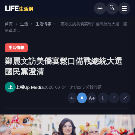
LIFE
🔍
☰
☀️
生活網
首頁
›
生活
›
生活情報
›
鄭麗文訪美僑宴鬆口備戰總統大選 國
民黨澄...
生活情報
鄭麗文訪美僑宴鬆口備戰總統大選
國民黨澄清
上
上報Up Media
2026-06-04 13:17
📖 3 分鐘閱讀
A+
L
f
🔗
A
A−