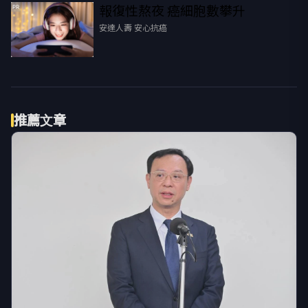
報復性熬夜 癌細胞數攀升
PR
安達人壽 安心抗癌
推薦文章