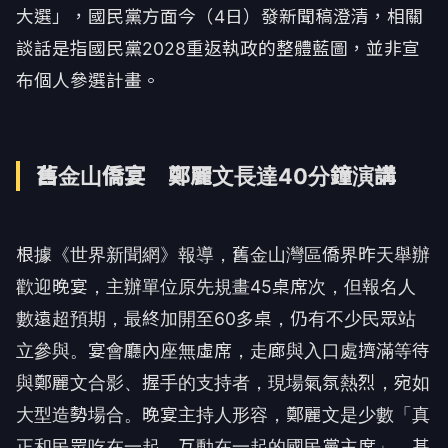
大選」，國民黨方面今（4日）發新聞稿澄清，相關
談話是指國民黨2028重返執政的整體藍圖，並非宣
布個人參選計畫。
舊金山僑宴 鄭麗文長達40分鐘演講
根據《世界新聞網》報導，舊金山灣區僑界昨天舉辦
歡迎晚宴，主辦單位原先規畫45桌席次，但報名人
數遠超預期，最終加開至60多桌，仍有不少民眾站
立參與。宴會廳內座無虛席，走廊與入口處擠滿等待
與鄭麗文合影、握手的支持者，現場氣氛熱烈，宛如
大型造勢場合。晚宴主持人形容，鄭麗文是少數「真
正和民眾吃在一起、互動在一起的國民黨主席」，甚