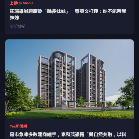
上報Up Media
莊瑞雄喊饒慶鈴「縣長妹妹」 蔡英文打趣：你不能叫我
妹妹
47分鐘前
Yes新聞網
房市急凍多數建商縮手，泰和茂憑藉「與自然共融，以科