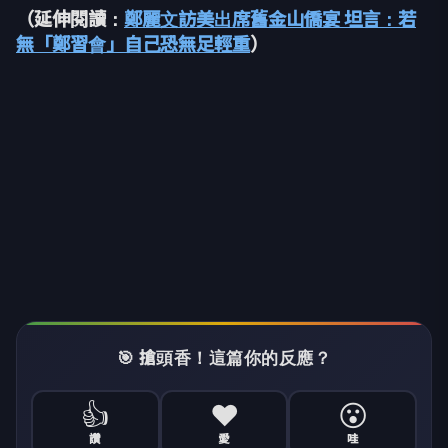
（延伸閱讀：
鄭麗文訪美出席舊金山僑宴 坦言：若
無「鄭習會」自己恐無足輕重
）
🎯 搶頭香！這篇你的反應？
👍
❤️
😮
讚
愛
哇