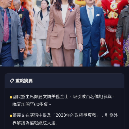
📋 重點摘要
國民黨主席鄭麗文訪美舊金山，吸引數百名僑胞參與，
●
晚宴加開至60多桌。
鄭麗文在演講中提及「2028年的政權爭奪戰」，引發外
●
界解讀為備戰總統大選。