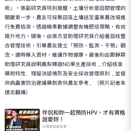
術」
，
張副研究員特別提醒
，
土壤分析是田間管理的
關鍵第一步
，
農友可採集田區土壤送至臺東農改場進
行免費檢測，透過精準數據調整有機肥培策略，有效
提升地力。
隨
後，由張方宜助理研究員
介紹番荔
枝
整
合管理技術，引導農友建立「預防、監測、干預」觀
念，適時導入資材，維護作物健康。
最後則由鄭靜霖
助理研究員說明鳳梨釋迦ND果生產技術，介紹核准
藥劑特性、殘留消退情形及安全採收管理原則，並提
供病蟲害防治建議藥劑表供農友參考。（照片記者朱
達志翻攝）
伴侶和妳一起預防HPV，才有資格
PR
說愛妳！
台灣癌症基金會