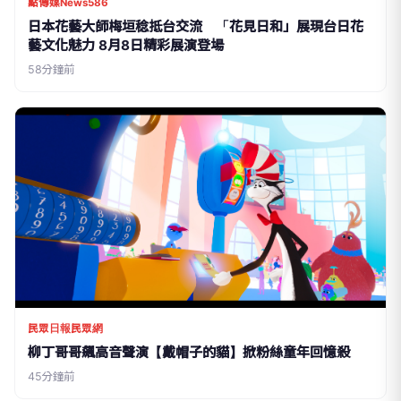
點傳媒News586
日本花藝大師梅垣稔抵台交流 「花見日和」展現台日花
藝文化魅力 8月8日精彩展演登場
58分鐘前
民眾日報民眾網
柳丁哥哥飆高音聲演【戴帽子的貓】掀粉絲童年回憶殺
45分鐘前