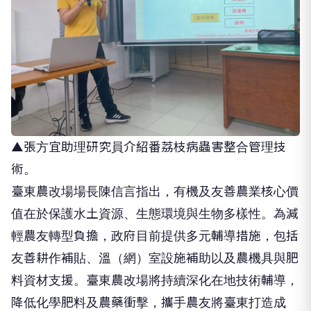
▲張方宜助理研究員介紹番荔枝病蟲害整合管理技
術。
臺東農改場場長
陳信言
指出，
有機及友善農業
核心價
值在於保護水土資源、生態環境與生物多樣性。為減
輕農友轉型負擔，政府目前提供多元輔導措施，包括
友善耕作補貼、溫（網）室設施補助以及農機具與肥
料資材支援。臺東農改場將持續深化在地技術輔導，
降低化學
肥料及
農藥衝擊，攜手
農友
將臺東打造成