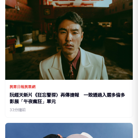
民眾日報民眾網
阮經天新片《狂忘警探》再傳捷報 一致通過入選多倫多
影展「午夜瘋狂」單元
33分鐘前