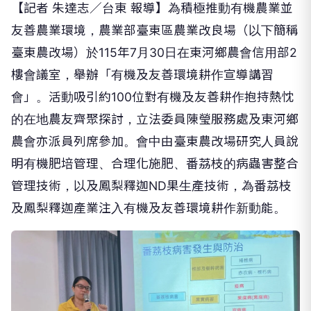
【記者 朱達志／台東 報導】
為積極推動有機農業並
友善
農業環境
，農業部臺東區農業改良場（以下簡稱
臺東農改場）於
115年
7
月
30
日
在
東河鄉農會信
用部2
樓會議室
，舉辦「有機及友善環境耕作宣導講習
會」。活動吸引約
100
位對有機及友善耕作抱持熱忱
的在地農友齊聚探討，
立法委員陳瑩服務處及東河鄉
農會
亦派員列席
參加
。會中由
臺東農改場研究人員說
明
有機肥培管理、合理化施肥
、番荔枝
的病蟲害整合
管理技術，
以及
鳳梨釋迦ND果生產技術
，
為
番荔枝
及鳳梨釋迦
產業注入
有機及友善環境耕作
新動能。