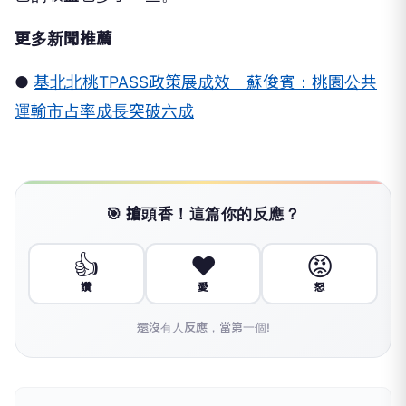
更多新聞推薦
●
基北北桃TPASS政策展成效 蘇俊賓：桃園公共
運輸市占率成長突破六成
🎯 搶頭香！這篇你的反應？
👍
❤️
😡
讚
愛
怒
還沒有人反應，當第一個!