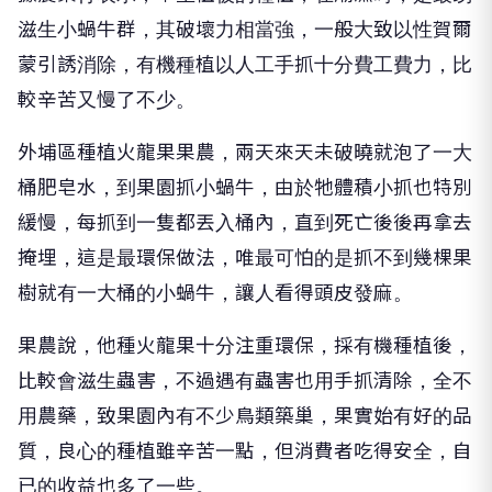
滋生小蝸牛群，其破壞力相當強，一般大致以性賀爾
蒙引誘消除，有機種植以人工手抓十分費工費力，比
較辛苦又慢了不少。
外埔區種植火龍果果農，兩天來天未破曉就泡了一大
桶肥皂水，到果園抓小蝸牛，由於牠體積小抓也特別
緩慢，每抓到一隻都丟入桶內，直到死亡後後再拿去
掩埋，這是最環保做法，唯最可怕的是抓不到幾棵果
樹就有一大桶的小蝸牛，讓人看得頭皮發麻。
果農說，他種火龍果十分注重環保，採有機種植後，
比較會滋生蟲害，不過遇有蟲害也用手抓清除，全不
用農藥，致果園內有不少鳥類築巢，果實始有好的品
質，良心的種植雖辛苦一點，但消費者吃得安全，自
已的收益也多了一些。