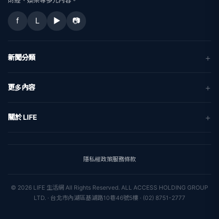
f
L
▶
📷
新聞分類
新聞
更多內容
生活
地方新聞
健康
關於 LIFE
國際新聞
財經
合作夥伴
星座運勢
消費
關於我們
隱私權政策
服務條款
新聞人物
專欄
聯絡我們
新聞組織
© 2026 LIFE 生活網 All Rights Reserved.
ALL ACCESS HOLDING GROUP
LTD. · 台北市內湖區基湖路10巷46號5樓 · (02) 8751-2777