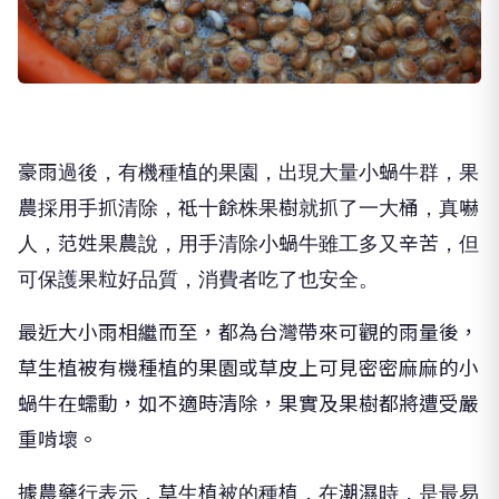
豪雨過後，有機種植的果園，出現大量小蝸牛群，果
農採用手抓清除，祗十餘株果樹就抓了一大桶，真嚇
人，范姓果農說，用手清除小蝸牛雖工多又辛苦，但
可保護果粒好品質，消費者吃了也安全。
最近大小雨相繼而至，都為台灣帶來可觀的雨量後，
草生植被有機種植的果園或草皮上可見密密麻麻的小
蝸牛在蠕動，如不適時清除，果實及果樹都將遭受嚴
重啃壞。
據農藥行表示，草生植被的種植，在潮濕時，是最易