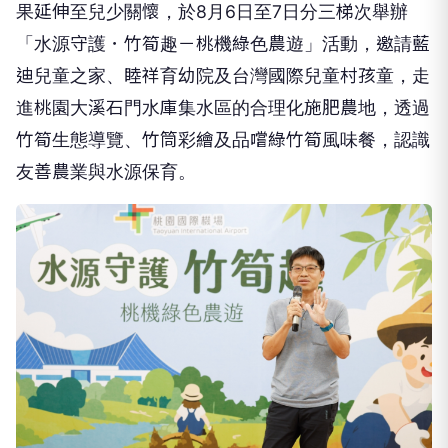
果延伸至兒少關懷，於8月6日至7日分三梯次舉辦
「水源守護．竹筍趣－桃機綠色農遊」活動，邀請藍
迪兒童之家、睦祥育幼院及台灣國際兒童村孩童，走
進桃園大溪石門水庫集水區的合理化施肥農地，透過
竹筍生態導覽、竹筒彩繪及品嚐綠竹筍風味餐，認識
友善農業與水源保育。