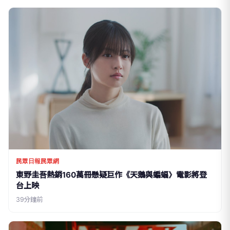
民眾日報民眾網
東野圭吾熱銷160萬冊懸疑巨作《天鵝與蝙蝠》電影將登
台上映
39分鐘前