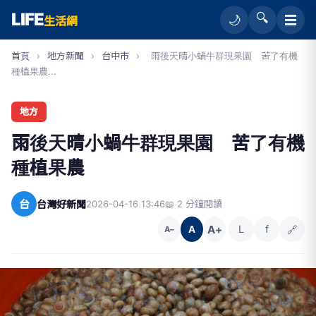
LIFE
🔍
☰
🌙
生活網
首頁
›
地方新聞
›
台中市
›
雨後天晴小蝸牛群現果園 苦了有機
種植果農...
地方
雨後天晴小蝸牛群現果園 苦了有機
種植果農
台
台灣好新聞
2026-04-16 13:46
📖 2 分鐘閱讀
A+
L
f
🔗
A
A−