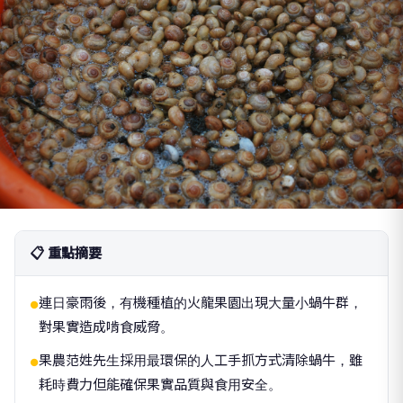
📋 重點摘要
連日豪雨後，有機種植的火龍果園出現大量小蝸牛群，
●
對果實造成啃食威脅。
果農范姓先生採用最環保的人工手抓方式清除蝸牛，雖
●
耗時費力但能確保果實品質與食用安全。