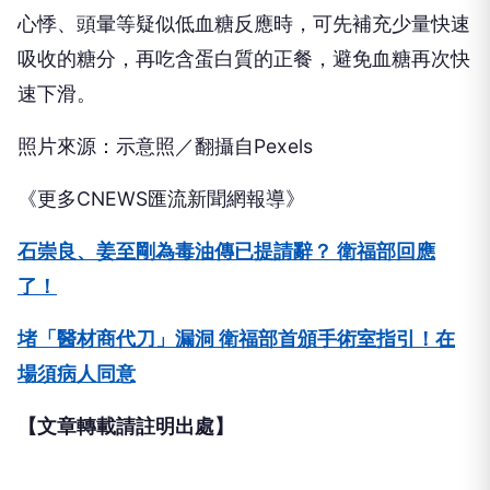
心悸、頭暈等疑似低血糖反應時，可先補充少量快速
吸收的糖分，再吃含蛋白質的正餐，避免血糖再次快
速下滑。
照片來源：示意照／翻攝自Pexels
《更多CNEWS匯流新聞網報導》
石崇良、姜至剛為毒油傳已提請辭？ 衛福部回應
了！
堵「醫材商代刀」漏洞 衛福部首頒手術室指引！在
場須病人同意
【文章轉載請註明出處】