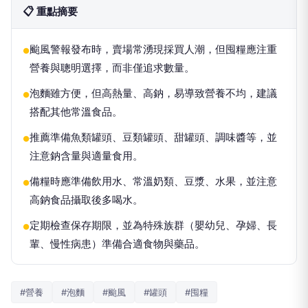
📋 重點摘要
颱風警報發布時，賣場常湧現採買人潮，但囤糧應注重
●
營養與聰明選擇，而非僅追求數量。
泡麵雖方便，但高熱量、高鈉，易導致營養不均，建議
●
搭配其他常溫食品。
推薦準備魚類罐頭、豆類罐頭、甜罐頭、調味醬等，並
●
注意鈉含量與適量食用。
備糧時應準備飲用水、常溫奶類、豆漿、水果，並注意
●
高鈉食品攝取後多喝水。
定期檢查保存期限，並為特殊族群（嬰幼兒、孕婦、長
●
輩、慢性病患）準備合適食物與藥品。
#營養
#泡麵
#颱風
#罐頭
#囤糧