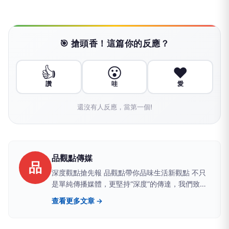
🎯 搶頭香！這篇你的反應？
👍
😮
❤️
讚
哇
愛
還沒有人反應，當第一個!
品觀點傳媒
品
深度觀點搶先報 品觀點帶你品味生活新觀點 不只
是單純傳播媒體，更堅持“深度”的傳達，我們致力
於建立一個具有品質、品味、品行，值得信任的媒
查看更多文章 →
體品牌。聚焦時事議題提供有品、有價值且白色中
立之論點，讓觀眾可以從中獲得最真實的訊息。