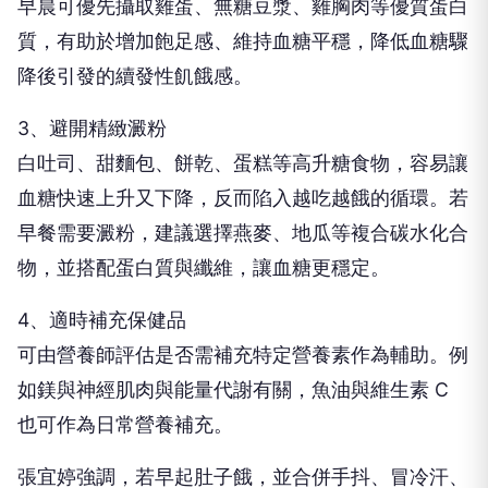
早晨可優先攝取雞蛋、無糖豆漿、雞胸肉等優質蛋白
質，有助於增加飽足感、維持血糖平穩，降低血糖驟
降後引發的續發性飢餓感。
3、避開精緻澱粉
白吐司、甜麵包、餅乾、蛋糕等高升糖食物，容易讓
血糖快速上升又下降，反而陷入越吃越餓的循環。若
早餐需要澱粉，建議選擇燕麥、地瓜等複合碳水化合
物，並搭配蛋白質與纖維，讓血糖更穩定。
4、適時補充保健品
可由營養師評估是否需補充特定營養素作為輔助。例
如鎂與神經肌肉與能量代謝有關，魚油與維生素 C
也可作為日常營養補充。
張宜婷強調，若早起肚子餓，並合併手抖、冒冷汗、