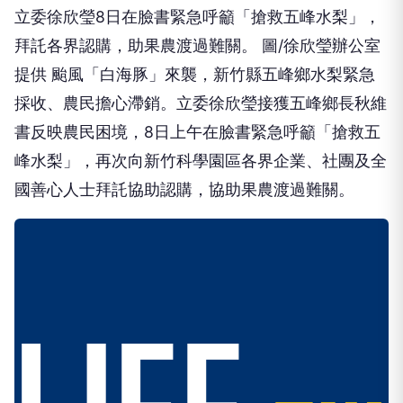
立委徐欣瑩8日在臉書緊急呼籲「搶救五峰水梨」，
拜託各界認購，助果農渡過難關。 圖/徐欣瑩辦公室
提供 颱風「白海豚」來襲，新竹縣五峰鄉水梨緊急
採收、農民擔心滯銷。立委徐欣瑩接獲五峰鄉長秋維
書反映農民困境，8日上午在臉書緊急呼籲「搶救五
峰水梨」，再次向新竹科學園區各界企業、社團及全
國善心人士拜託協助認購，協助果農渡過難關。