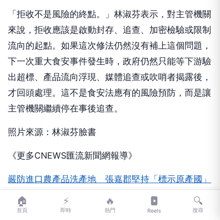
「拒收不是風險的終點。」林淑芬表示，對主管機關
來說，拒收應該是啟動封存、追查、加密檢驗或限制
流向的起點。如果這次修法仍然沒有補上這個問題，
下一次重大食安事件發生時，政府仍然只能等下游驗
出超標、產品流向浮現、媒體追查或吹哨者揭露後，
才回頭處理。這不是食安法應有的風險預防，而是讓
主管機關繼續停在事後追查。
照片來源：林淑芬臉書
《更多CNEWS匯流新聞網報導》
嚴防進口農產品洗產地 張嘉郡堅持「標示原產國」
入《食安法》
🏠
⚡
🔥
🔍
首頁
即時
熱門
搜尋
Reels
中午來開匯／首爆料住家水塔曾被放「次氯酸鈉