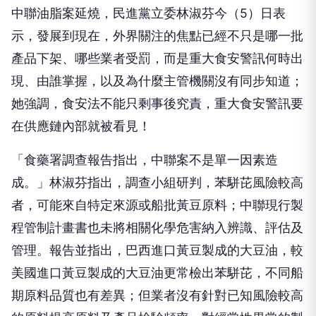
中聯油脂案延燒，民進黨立委林淑芬今（5）日表
示，發展到現在，外界關注的焦點已經不只是哪一批
產品下架、哪些業者受罰，而是重大食安警訊何時出
現、由誰掌握，以及為什麼主管機關沒有同步知道；
她強調，食安法不能只剩事後究責，重大食安警訊要
在供應鏈內部就被看見！
「食藥署調查報告指出，中聯案不是單一因素造
成。」林淑芬指出，調查小組研判，苯駢芘風險較高
者，可能來自特定來源或船批黃豆原料；中聯現行製
程管制計畫書也未將相關化學危害納入辨識、評估及
管理。報告並指出，巴西進口黃豆製成的大豆油，較
美國進口黃豆製成的大豆油更常檢出苯駢芘，不同船
期原料品質也有差異；但業者沒有針對已知風險較高