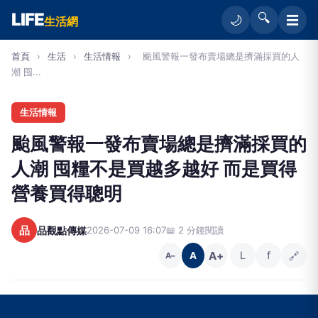
LIFE
🔍
☰
🌙
生活網
首頁
›
生活
›
生活情報
›
颱風警報一發布賣場總是擠滿採買的人
潮 囤...
生活情報
颱風警報一發布賣場總是擠滿採買的
人潮 囤糧不是買越多越好 而是買得
營養買得聰明
品
品觀點傳媒
2026-07-09 16:07
📖 2 分鐘閱讀
A+
L
f
🔗
A
A−