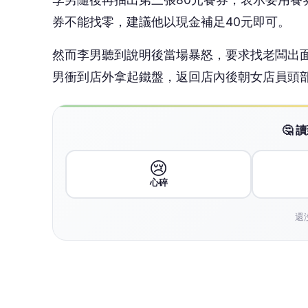
券不能找零，建議他以現金補足40元即可。
然而李男聽到說明後當場暴怒，要求找老闆出
男衝到店外拿起鐵盤，返回店內後朝女店員頭
🤔
😢
心碎
還