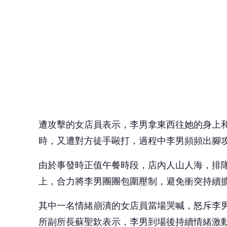
遭攻擊的女店員表示，李男拿東西往她的身上
時，又遭對方徒手毆打，過程中李男頻頻出腳
由於事發時正值午餐時段，店內人山人海，排
上，合力將李男團團包圍壓制，避免衝突持續
其中一名情緒崩潰的女店員當場哭喊，怒斥李
所副所長蘇聖欽表示，李男到場後持續情緒激