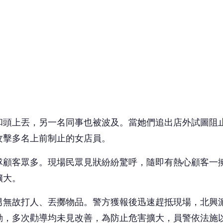
和頭上丟，另一名同事也被波及。當她們追出店外試圖阻
攻擊多名上前制止的女店員。
隊顧客眾多。現場民眾見狀紛紛驚呼，隨即有熱心顧客一
擴大。
男無故打人、丟擲物品。警方獲報後迅速趕抵現場，北興
動，多次勸導均未見改善，為防止危害擴大，員警依法施