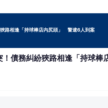
狹路相逢「持球棒店內尻頭」 警逮6人到案
突！債務糾紛狹路相逢「持球棒