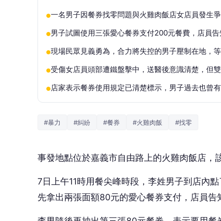
一名男子因餐券找零問題與火雞肉飯店女店員發生爭
●
男子試圖使用三張愛心餐券支付200元餐費，店員
●
現場民眾見義勇為，合力將失控的男子壓制在地，等
●
受傷女店員頭部遭鐵盤擊中，送醫後意識清楚，但雙
●
店家表示餐券使用規定已清楚標示，男子過去也曾有
●
#暴力
#糾紛
#餐券
#火雞肉飯
#找零
事發地點位於嘉義市自由路上的火雞肉飯店，
7日上午11時用餐尖峰時段，李姓男子到店內
先拿出兩張面額80元的愛心餐券支付，店員告
李男隨後再抽出第三張80元餐券，表示要用餐