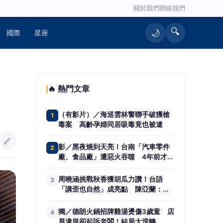
關於我們
聯絡我們
🔍
🌙
國際
星座
🔥 熱門文章
（有影片）／海巡雲林警聯手破獲槍
1
毒案 高齡孕婦同居吸毒竟也被逮
🔗
影／黑夜燒到天亮！台南「汽車零件
2
廠、食品廠」遭惡火吞噬 4年前才燒
過
周曉涵挑戰秋香獲胡瓜力讚！台語
3
「講歪也自然」成亮點 陳亞蘭：她
不笑場的
獨／德朗火鍋招牌雞湯燙傷3歲童 店
4
員違規卻起訴老闆！結局大逆轉