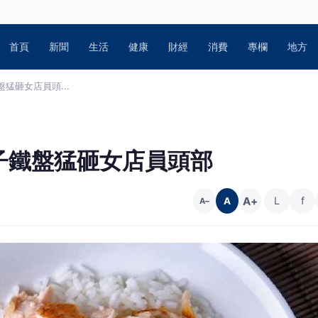
首頁
新聞
生活
健康
財經
消費
專欄
地方
猛砸女店員頭...
子鐵盤猛砸女店員頭部
A+
L
f
A
A−