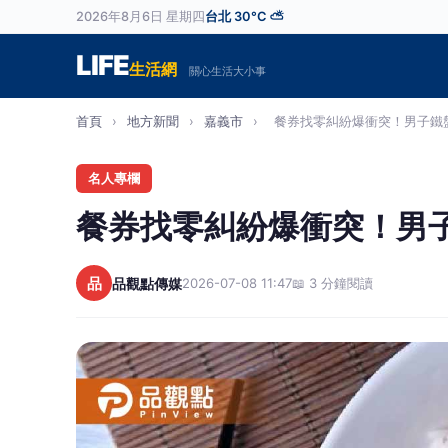
2026年8月6日 星期四
台北 30°C ⛅
LIFE
生活網
關心生活大小事
首頁
›
地方新聞
›
嘉義市
›
餐券找零糾紛爆衝突！男子鐵盤
名人專欄
餐券找零糾紛爆衝突！男
品
品觀點傳媒
2026-07-08 11:47
📖 3 分鐘閱讀