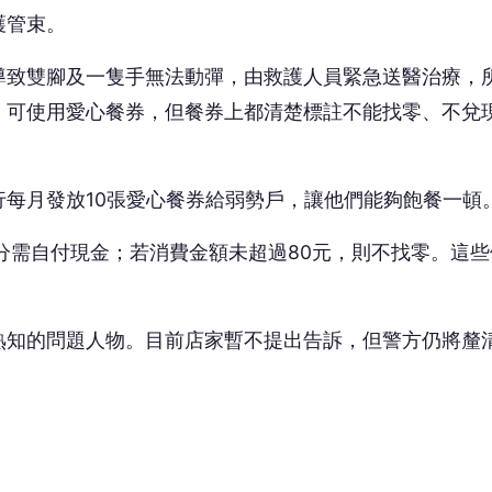
護管束。
導致雙腳及一隻手無法動彈，由救護人員緊急送醫治療，
，可使用愛心餐券，但餐券上都清楚標註不能找零、不兌
每月發放10張愛心餐券給弱勢戶，讓他們能夠飽餐一頓
分需自付現金；若消費金額未超過80元，則不找零。這些
熟知的問題人物。目前店家暫不提出告訴，但警方仍將釐