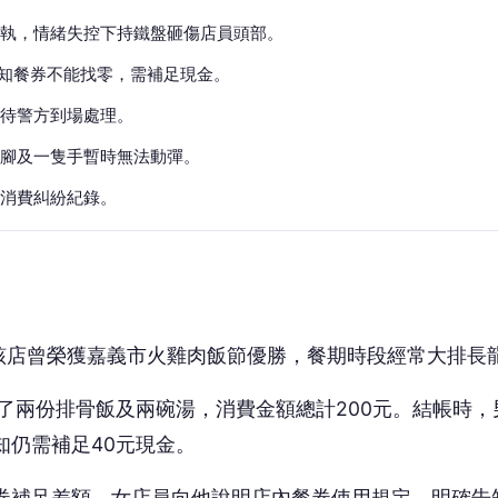
執，情緒失控下持鐵盤砸傷店員頭部。
告知餐券不能找零，需補足現金。
待警方到場處理。
腳及一隻手暫時無法動彈。
消費糾紛紀錄。
該店曾榮獲嘉義市火雞肉飯節優勝，餐期時段經常大排長
點了兩份排骨飯及兩碗湯，消費金額總計200元。結帳時，
知仍需補足40元現金。
券補足差額。女店員向他說明店內餐券使用規定，明確告