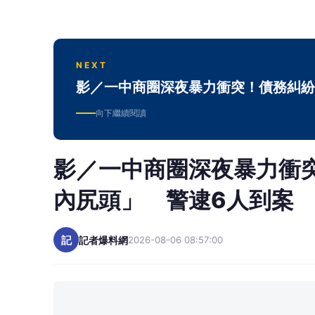
NEXT
影／一中商圈深夜暴力衝突！債務糾紛
向下繼續閱讀
影／一中商圈深夜暴力衝
內尻頭」 警逮6人到案
記
記者爆料網
2026-08-06 08:57:00