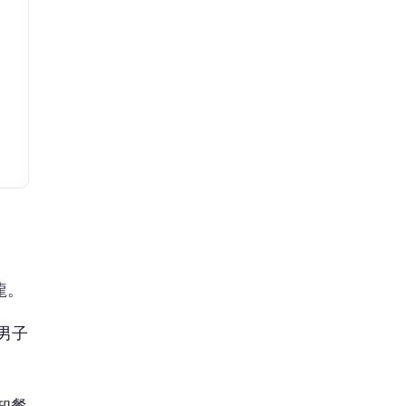
龍。
男子
知餐