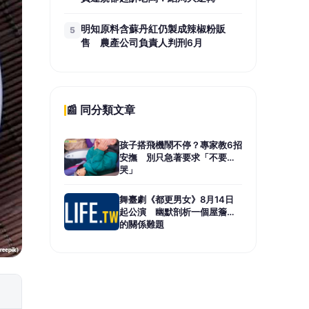
明知原料含蘇丹紅仍製成辣椒粉販
5
售 農產公司負責人判刑6月
📰 同分類文章
孩子搭飛機鬧不停？專家教6招
安撫 別只急著要求「不要
哭」
舞臺劇《都更男女》8月14日
起公演 幽默剖析一個屋簷下
的關係難題