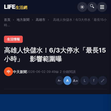
LIFE
🔍
☰
☀️
生活網
首頁
›
地方新聞
›
高雄市
›
高雄人快儲水！6/3大停水「最長15小
時...
生活情報
高雄人快儲水！6/3大停水「最長15
小時」 影響範圍曝
中
中天新聞
2026-06-02 09:49
📖 2 分鐘閱讀
A+
L
f
🔗
A
A−