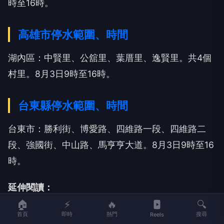
時至16時。
高雄市停水範圍、時間
湖內區：中賢里、公舘里、葉厝里、逸賢里。共4個
村里。8月3日9時至16時。
台東縣停水範圍、時間
台東市：勝利街、博愛路、四維路一段、四維路二
段、強國街、中山路、馬亨亨大道。8月3日9時至16
時。
延伸閱讀：
🏠
⚡
🔥
🔍
高雄母女越南探親染登革熱 返台未告知旅遊史罰1
首頁
即時
熱門
搜尋
Reels
萬