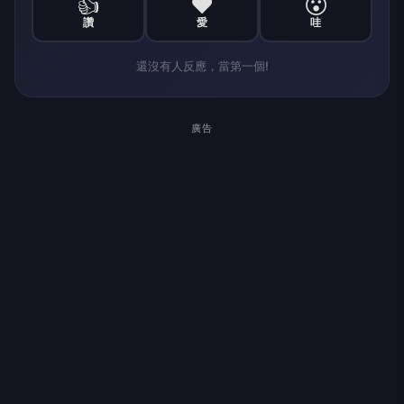
👍
❤️
😮
讚
愛
哇
還沒有人反應，當第一個!
廣告