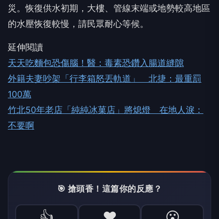
災。恢復供水初期，大樓、管線末端或地勢較高地區
的水壓恢復較慢，請民眾耐心等候。
延伸閱讀
天天吃麵包恐傷腦！醫：毒素恐鑽入腸道縫隙
外籍夫妻吵架「行李箱怒丟軌道」 北捷：最重罰
100萬
竹北50年老店「純純冰菓店」將熄燈 在地人淚：
不要啊
🎯 搶頭香！這篇你的反應？
👍
❤️
😮