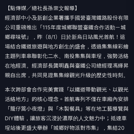
【點傳媒／總社長孫崇文報導】
經濟部中小及新創企業署攜手國營臺灣鐵路股份有限
公司重磅推出「115年度城鄉聯盟臺鐵合作活動－城
鄉尋味號」，昨（8/1）日於新烏日站風光首航！這
場結合鐵道旅遊與地方創生的盛會，透過集集線彩繪
主題列車串聯彰化二水、南投集集與車埕，強勢活絡
在地經濟。經濟部長龔明鑫與臺鐵公司總經理馮輝昇
親自出席，共同見證集集線觀光升級的歷史性時刻。
本次跨部會合作完美實踐「以鐵道帶動觀光、以觀光
活絡地方」的核心理念。首航專列不僅在車廂內安排
「籠仔篙小夜燈」與「木製餐具」等在地工藝導覽與
DIY體驗，讓旅客沉浸於濃厚的人文魅力中；抵達車
埕站後更盛大舉辦「城鄉好物派對市集」，集結20