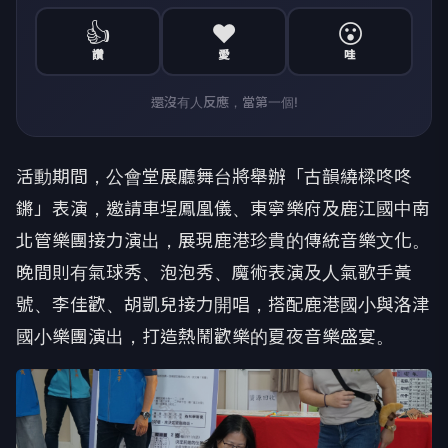
👍
❤️
😮
讚
愛
哇
還沒有人反應，當第一個!
活動期間，公會堂展廳舞台將舉辦「古韻繞樑咚咚
鏘」表演，邀請車埕鳳凰儀、東寧樂府及鹿江國中南
北管樂團接力演出，展現鹿港珍貴的傳統音樂文化。
晚間則有氣球秀、泡泡秀、魔術表演及人氣歌手黃
號、李佳歡、胡凱兒接力開唱，搭配鹿港國小與洛津
國小樂團演出，打造熱鬧歡樂的夏夜音樂盛宴。