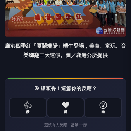
鹿港四季紅「夏鬧端陽」端午登場，美食、童玩、音
樂嗨翻三天連假。圖／鹿港公所提供
🎯 搶頭香！這篇你的反應？
👍
❤️
😮
讚
愛
哇
還沒有人反應，當第一個!