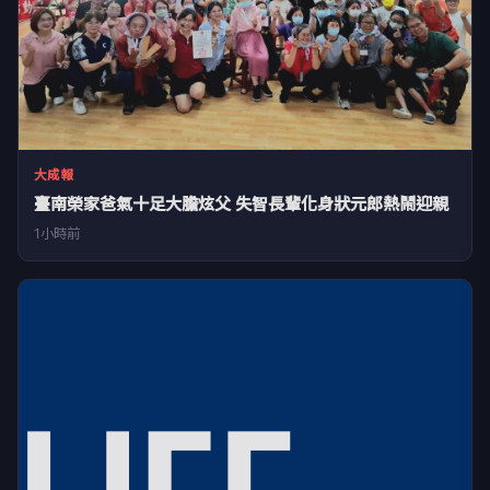
大成報
臺南榮家爸氣十足大膽炫父 失智長輩化身狀元郎熱鬧迎親
1小時前