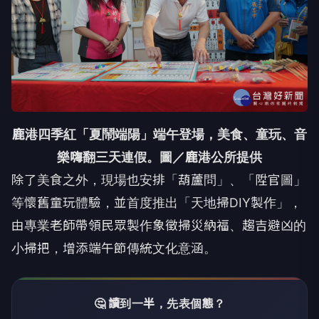
鹿港四季紅「夏鬧端陽」端午登場，美食、童玩、音
樂嗨翻三天連假。圖／鹿港公所提供
除了美食之外，現場也安排「葫蘆問」、「陞官圖」
等懷舊童玩體驗，並首度推出「天地掃DIY製作」，
由專業老師帶領民眾製作象徵掃災納福、趨吉避凶的
小掃把，增添端午節傳統文化意涵。
🤔 讀到一半，先表個態？