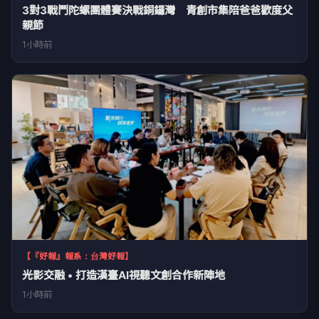
3對3戰鬥陀螺團體賽決戰銅鑼灣 青創市集陪爸爸歡度父
親節
1小時前
【『好報』報系：台灣好報】
光影交融 • 打造漢臺AI視聽文創合作新陣地
1小時前