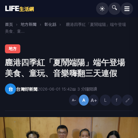
LIFE
🔍
☰
☀️
生活網
首頁
›
地方新聞
›
彰化縣
›
鹿港四季紅「夏鬧端陽」端午登場
美食、童...
地方
鹿港四季紅「夏鬧端陽」端午登場
美食、童玩、音樂嗨翻三天連假
台
台灣好新聞
2026-06-01 15:42
📖 3 分鐘閱讀
A+
L
f
🔗
A
A−