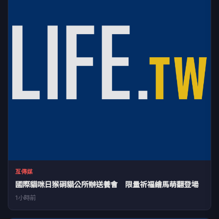
互傳媒
國際貓咪日猴硐貓公所辦送養會 限量祈福繪馬萌翻登場
1小時前