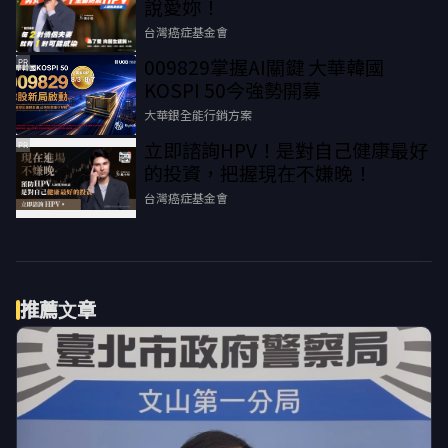
說愛妳！
台灣癌症基金會
009829掌握AI關鍵 大華韓國
PR
KOSPI 50今強勢開募
大華銀全能行銷方案
立即諮詢HPV！是對自己健康最好
PR
的投資，把握現在不嫌晚！
台灣癌症基金會
推薦文章