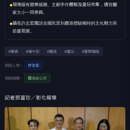
現場設有遊樂設施、文創手作體驗及童玩市集，適合闔
●
家大小一同參與。
鎮長許志宏邀請全國民眾到鹿港體驗獨特的文化魅力與
●
節慶氛圍。
#美食
#端午節
#鹿港
#童玩
#夏鬧端陽
相關人物：
許志宏
相關組織：
鹿港鎮公所
記者鄧富珍／彰化報導