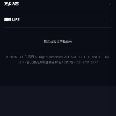
新聞
更多內容
生活
地方新聞
健康
關於 LIFE
國際新聞
財經
合作夥伴
星座運勢
消費
關於我們
隱私權政策
服務條款
新聞人物
專欄
聯絡我們
新聞組織
© 2026 LIFE 生活網 All Rights Reserved.
ALL ACCESS HOLDING GROUP
LTD. · 台北市內湖區基湖路10巷46號5樓 · (02) 8751-2777