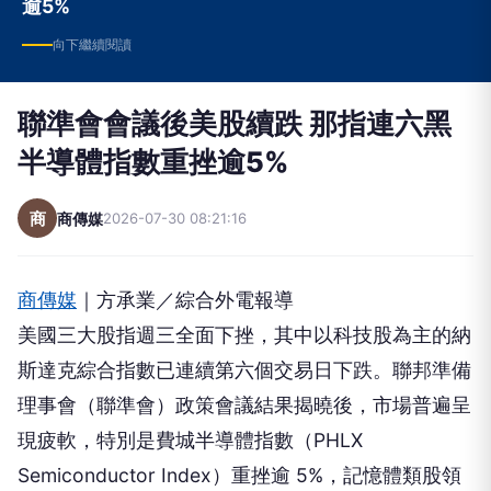
逾5%
向下繼續閱讀
聯準會會議後美股續跌 那指連六黑
半導體指數重挫逾5%
商
商傳媒
2026-07-30 08:21:16
商傳媒
｜方承業／綜合外電報導
美國三大股指週三全面下挫，其中以科技股為主的納
斯達克綜合指數已連續第六個交易日下跌。聯邦準備
理事會（聯準會）政策會議結果揭曉後，市場普遍呈
現疲軟，特別是費城半導體指數（PHLX
Semiconductor Index）重挫逾 5%，記憶體類股領