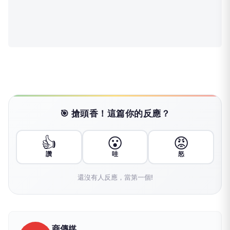
🎯 搶頭香！這篇你的反應？
👍
😮
😡
讚
哇
怒
還沒有人反應，當第一個!
商傳媒