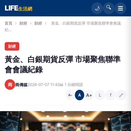
LIFE
🔍
☰
🌙
生活網
首頁
›
財經
›
財經
›
黃金、白銀期貨反彈 市場聚焦聯準會會議
紀...
財經
黃金、白銀期貨反彈 市場聚焦聯準
會會議紀錄
商
商傳媒
2026-07-07 11:43
📖 1 分鐘閱讀
A+
L
f
🔗
A
A−