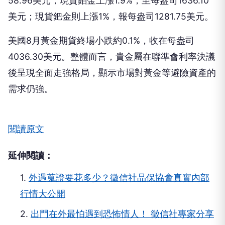
58.96美元；現貨鉑金上漲1.9%，至每盎司1636.10
美元；現貨鈀金則上漲1%，報每盎司1281.75美元。
美國8月黃金期貨終場小跌約0.1%，收在每盎司
4036.30美元。整體而言，貴金屬在聯準會利率決議
後呈現全面走強格局，顯示市場對黃金等避險資產的
需求仍強。
閱讀原文
延伸閱讀：
1.
外遇蒐證要花多少？徵信社品保協會真實內部
行情大公開
2.
出門在外最怕遇到恐怖情人！ 徵信社專家分享