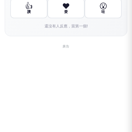
👍
❤️
😮
讚
愛
哇
還沒有人反應，當第一個!
廣告