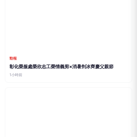
勁報
彰化榮服處榮欣志工榮情義剪×消暑剉冰齊慶父親節
1小時前