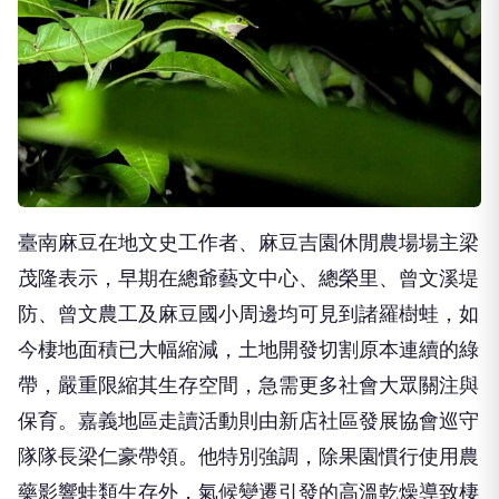
臺南麻豆在地文史工作者、麻豆吉園休閒農場場主梁
茂隆表示，早期在總爺藝文中心、總榮里、曾文溪堤
防、曾文農工及麻豆國小周邊均可見到諸羅樹蛙，如
今棲地面積已大幅縮減，土地開發切割原本連續的綠
帶，嚴重限縮其生存空間，急需更多社會大眾關注與
保育。嘉義地區走讀活動則由新店社區發展協會巡守
隊隊長梁仁豪帶領。他特別強調，除果園慣行使用農
藥影響蛙類生存外，氣候變遷引發的高溫乾燥導致棲