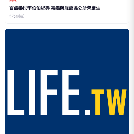
勁報
百歲榮民李伯伯紀壽 嘉義榮服處協公所齊慶生
57分鐘前