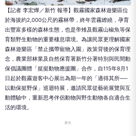
【記者 李宏燁／新竹 報導】觀霧國家森林遊樂區位
於海拔約2,000公尺的霧林帶，終年雲霧繚繞，孕育
出豐富多樣的森林生態，也是帝雉及觀霧山椒魚等保
育類野生動物的重要棲息環境。為讓民眾更理解國家
森林遊樂區「禁止攜帶寵物入園」政策背後的保育理
念，農業部林業及自然保育署新竹分署特別與民間動
保倡議團體「挺挺動物應援團」合作，自115年8月1
日起於觀霧遊客中心展出為期一年的「適得其所──
以動保挺野保」巡迴特展，邀請民眾從藝術展覽與互
動體驗中，重新思考伴侶動物與野生動物各自適合生
活的環境。
廣告