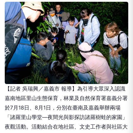
【記者 吳瑞興／嘉義市 報導】為引導大眾深入認識
嘉南地區里山生態保育，林業及自然保育署嘉義分署
於7月18日、8月1日，分別在臺南及嘉義舉辦兩場
「諸羅里山學堂—夜間光與影探訪諸羅樹蛙的家園」
夜觀活動。活動結合在地社區、文史工作者與社區大