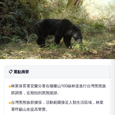
📋 重點摘要
林業保育署宜蘭分署在棲蘭山100線林道進行台灣黑熊族
●
群調查，近期拍到黑熊蹤跡。
台灣黑熊族群擴張，活動範圍接近人類生活區域，林業
●
署呼籲山友提高警覺。