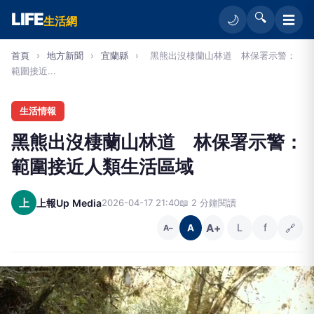
LIFE
🔍
☰
🌙
生活網
首頁
›
地方新聞
›
宜蘭縣
›
黑熊出沒棲蘭山林道 林保署示警：
範圍接近...
生活情報
黑熊出沒棲蘭山林道 林保署示警：
範圍接近人類生活區域
上
上報Up Media
2026-04-17 21:40
📖 2 分鐘閱讀
A+
L
f
🔗
A
A−