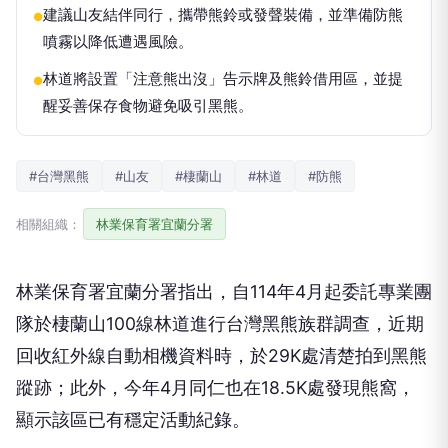
建議山友結伴同行，攜帶熊鈴或發聲裝備，並準備防熊
●
噴霧以降低遭遇風險。
林道將設置「注意熊出沒」告示牌及熊鈴借用區，並提
●
醒妥善保存食物避免吸引黑熊。
#台灣黑熊
#山友
#棲蘭山
#林道
#防熊
相關組織：
林業保育署宜蘭分署
林業保育署宜蘭分署指出，自114年4月起委託專業團
隊於棲蘭山100線林道進行台灣黑熊族群調查，近期
回收紅外線自動相機資料時，於29K處清楚拍到黑熊
蹤跡；此外，今年4月同仁也在18.5K處發現熊窩，
顯示該區已有穩定活動紀錄。