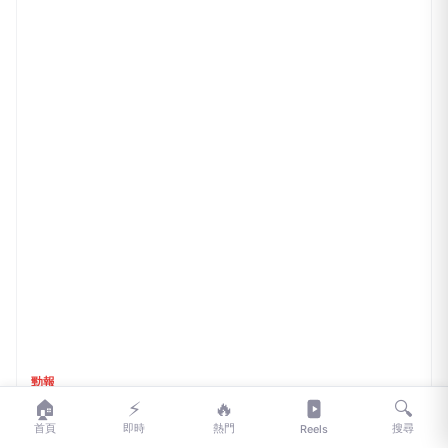
勁報
金門數位縣民卡啟動！智慧升級全島支付圈 加碼回饋限時
開跑
1小時前
🏠
⚡
🔥
🔍
首頁
即時
熱門
搜尋
Reels