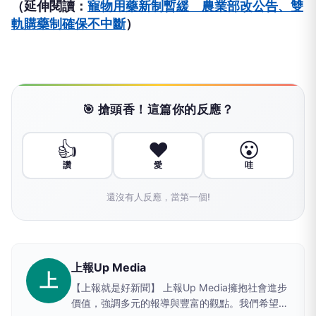
（延伸閱讀：
寵物用藥新制暫緩 農業部改公告、雙
軌購藥制確保不中斷
）
🎯 搶頭香！這篇你的反應？
👍
❤️
😮
讚
愛
哇
還沒有人反應，當第一個!
上報Up Media
上
【上報就是好新聞】 上報Up Media擁抱社會進步
價值，強調多元的報導與豐富的觀點。我們希望提