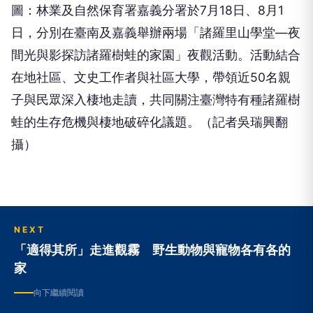
圖：林業及自然保育署嘉義分署於7月18日、8月1
日，分別在臺南及嘉義舉辦兩場「諸羅里山學堂—夜
間光與影探訪諸羅樹蛙的家園」夜觀活動。活動結合
在地社區、文史工作者與社區大學，帶領近50名親
子與民眾深入棲地走讀，共同關注臺灣特有種諸羅樹
蛙的生存危機與棲地破碎化議題。（記者吳瑞興翻
攝）
NEXT
「適得其所」走進觀霧 野生動物與寵物各有各的
家
向下繼續閱讀