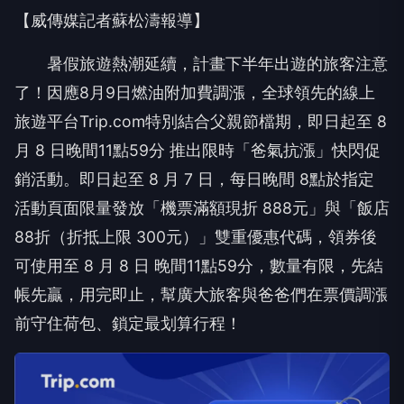
【威傳媒記者蘇松濤報導】
暑假旅遊熱潮延續，計畫下半年出遊的旅客注意
了！因應8月9日燃油附加費調漲，全球領先的線上
旅遊平台Trip.com特別結合父親節檔期，即日起至 8
月 8 日晚間11點59分 推出限時「爸氣抗漲」快閃促
銷活動。即日起至 8 月 7 日，每日晚間 8點於指定
活動頁面限量發放「機票滿額現折 888元」與「飯店
88折（折抵上限 300元）」雙重優惠代碼，領券後
可使用至 8 月 8 日 晚間11點59分，數量有限，先結
帳先贏，用完即止，幫廣大旅客與爸爸們在票價調漲
前守住荷包、鎖定最划算行程！