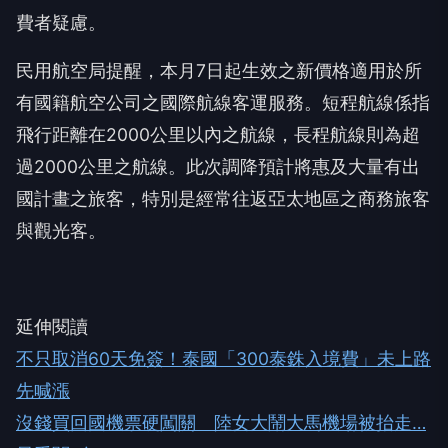
費者疑慮。
民用航空局提醒，本月7日起生效之新價格適用於所
有國籍航空公司之國際航線客運服務。短程航線係指
飛行距離在2000公里以內之航線，長程航線則為超
過2000公里之航線。此次調降預計將惠及大量有出
國計畫之旅客，特別是經常往返亞太地區之商務旅客
與觀光客。
延伸閱讀
不只取消60天免簽！泰國「300泰銖入境費」未上路
先喊漲
沒錢買回國機票硬闖關 陸女大鬧大馬機場被抬走…