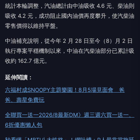
統計本輪調整，汽油總計由中油吸收 4.6 元、柴油則
吸收 4.2 元，成功阻止國內油價再度攀升，使汽柴油
零售價得以維持平盤。
中油補充說明，從今年 2 月 28 日至今（8）月 2 日
執行專案平穩機制以來，中油在汽柴油部分已累計吸
收約 162.7 億元。
延伸閱讀：
六福村成SNOOPY主題樂園！8月5場見面會 爸
爸、壽星免費玩
全聯買一送一2026/8最新DM》週三週六買一送一、
6折優惠懶人包
秒看懂「MBTI八大性格」！網吐槽：P人最常當拖延