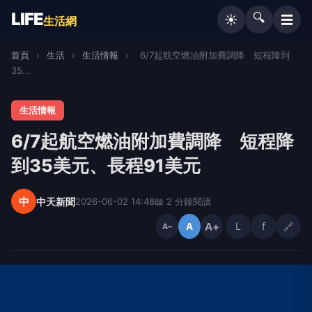
LIFE
🔍
☰
☀️
生活網
首頁
›
生活
›
生活情報
›
6/7起航空燃油附加費調降 短程降到
35...
生活情報
6/7起航空燃油附加費調降 短程降
到35美元、長程91美元
中
中天新聞
2026-06-02 14:48
📖 2 分鐘閱讀
A+
L
f
🔗
A
A−