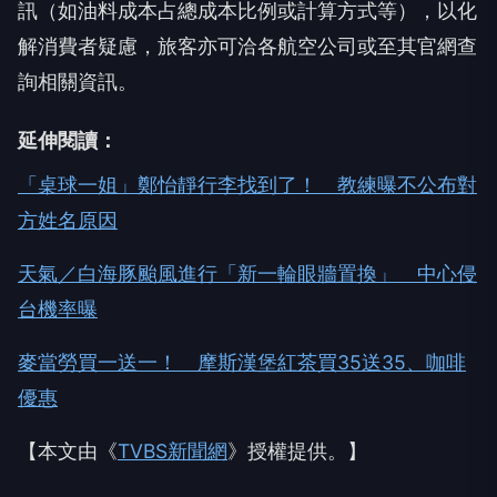
訊（如油料成本占總成本比例或計算方式等），以化
解消費者疑慮，旅客亦可洽各航空公司或至其官網查
詢相關資訊。
延伸閱讀：
「桌球一姐」鄭怡靜行李找到了！ 教練曝不公布對
方姓名原因
天氣／白海豚颱風進行「新一輪眼牆置換」 中心侵
台機率曝
麥當勞買一送一！ 摩斯漢堡紅茶買35送35、咖啡
優惠
【本文由《
TVBS新聞網
》授權提供。】