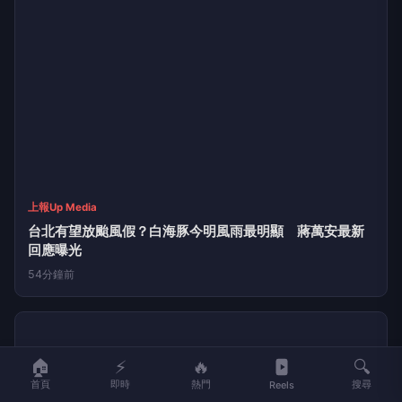
上報Up Media
台北有望放颱風假？白海豚今明風雨最明顯 蔣萬安最新
回應曝光
54分鐘前
🏠
⚡
🔥
🔍
首頁
即時
熱門
搜尋
Reels