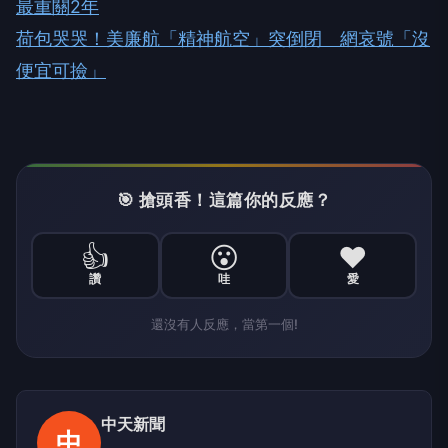
最重關2年
荷包哭哭！美廉航「精神航空」突倒閉 網哀號「沒
便宜可撿」
🎯 搶頭香！這篇你的反應？
👍
😮
❤️
讚
哇
愛
還沒有人反應，當第一個!
中天新聞
中