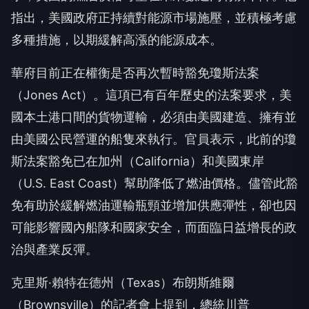
指出，美國政府正持續對能源市場施壓，並積極考慮
多種措施，以期緩解高漲的能源成本。
華府目前正在權衡是否再次暫時豁免瓊斯法案
（Jones Act）。這項已有百年歷史的法案要求，美
國本土港口間的貨物運輸，必須由美國建造、擁有並
由美國公民營運的船隻來執行。官員表示，此前的瓊
斯法案豁免已在加州（California）和美國東岸
（U.S. East Coast）幫助降低了燃油價格。儘管此豁
免有助於緩解燃油運輸瓶頸並增加供應彈性，卻也因
可能影響國內船隊和國家安全，而面臨日益增長的政
治與產業反彈。
克里斯·賴特在德州（Texas）布朗斯維爾
（Brownsville）的記者會上提到，總統川普