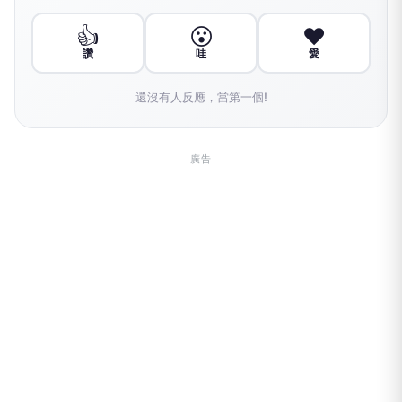
👍
😮
❤️
讚
哇
愛
還沒有人反應，當第一個!
廣告