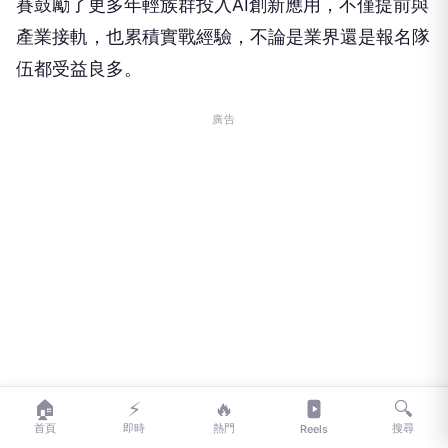
賽鼓勵了更多年輕族群投入AI創新應用，不僅提前與
產業接軌，也累積實戰經驗，不論是業界還是報名隊
伍都受益良多。
廣告
🏠
⚡
🔥
🔍
首頁
即時
熱門
搜尋
Reels