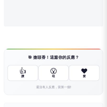
🎯 搶頭香！這篇你的反應？
👍
😮
❤️
讚
哇
愛
還沒有人反應，當第一個!