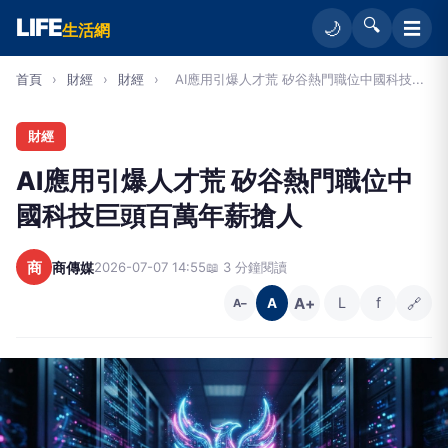
LIFE
🔍
☰
🌙
生活網
首頁
›
財經
›
財經
›
AI應用引爆人才荒 矽谷熱門職位中國科技...
財經
AI應用引爆人才荒 矽谷熱門職位中
國科技巨頭百萬年薪搶人
商
商傳媒
2026-07-07 14:55
📖 3 分鐘閱讀
A+
L
f
🔗
A
A−