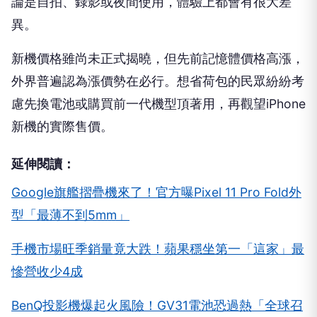
論是自拍、錄影或夜間使用，體驗上都會有很大差
異。
新機價格雖尚未正式揭曉，但先前記憶體價格高漲，
外界普遍認為漲價勢在必行。想省荷包的民眾紛紛考
慮先換電池或購買前一代機型頂著用，再觀望iPhone
新機的實際售價。
延伸閱讀：
Google旗艦摺疊機來了！官方曝Pixel 11 Pro Fold外
型「最薄不到5mm」
手機市場旺季銷量竟大跌！蘋果穩坐第一「這家」最
慘營收少4成
BenQ投影機爆起火風險！GV31電池恐過熱「全球召