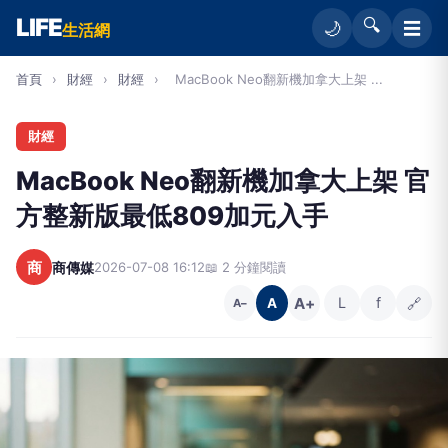
LIFE
🔍
☰
🌙
生活網
首頁
›
財經
›
財經
›
MacBook Neo翻新機加拿大上架 ...
財經
MacBook Neo翻新機加拿大上架 官
方整新版最低809加元入手
商
商傳媒
2026-07-08 16:12
📖 2 分鐘閱讀
A+
L
f
🔗
A
A−