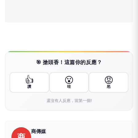
🎯 搶頭香！這篇你的反應？
👍
😮
😡
讚
哇
怒
還沒有人反應，當第一個!
商傳媒
商