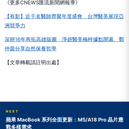
《更多CNEWS匯流新聞網報導》
【有影】近千名醫師齊聚年度盛會 台灣醫美展現亞
洲競爭力
深耕16年再拓高雄版圖 淨妍醫美楠梓據點開幕、鄭
仲茵分享自然保養哲學
【文章轉載請註明出處】
NEXT
蘋果 MacBook 系列全面更新：M5/A18 Pro 晶片應
戰多樣需求