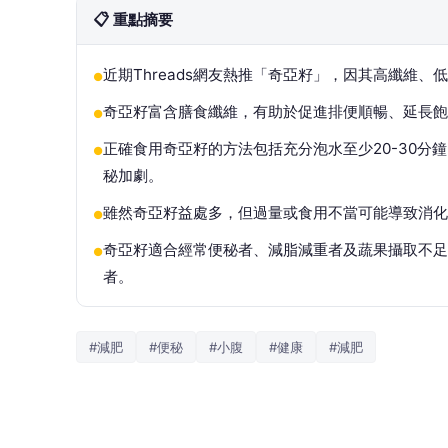
📋 重點摘要
近期Threads網友熱推「奇亞籽」，因其高纖維
●
奇亞籽富含膳食纖維，有助於促進排便順暢、延長飽足
●
正確食用奇亞籽的方法包括充分泡水至少20-30
●
秘加劇。
雖然奇亞籽益處多，但過量或食用不當可能導致消化
●
奇亞籽適合經常便秘者、減脂減重者及蔬果攝取不足
●
者。
#減肥
#便秘
#小腹
#健康
#減肥
文／Letisha／Beauty美人圈