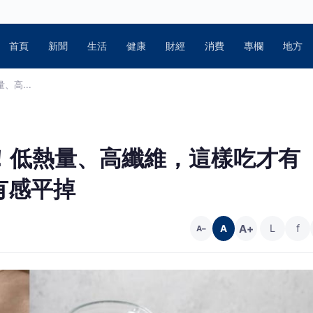
首頁
新聞
生活
健康
財經
消費
專欄
地方
、高...
籽」！低熱量、高纖維，這樣吃才有
有感平掉
A+
L
f
A
A−