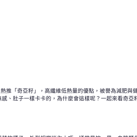
正熱推「奇亞籽」，高纖維低熱量的優點，被譽為減肥與
無感、肚子一樣卡卡的，為什麼會這樣呢？一起來看奇亞
芥菜的種子，外型相當迷你小巧，通常是棕、黑、白等顏
時，會開始膨脹至
10
倍以上，且奇亞籽周圍會有一層稠稠
備豐富的營養素，是不少減重、健身族群的最愛，更被稱