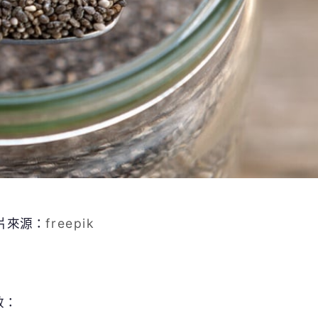
片來源：
freepik
效：
.4
克膳食纖維）。水溶性纖維特性是吸水後會膨脹，能增
，在胃裡佔據空間、產生飽足感並延緩胃排空速度，是減