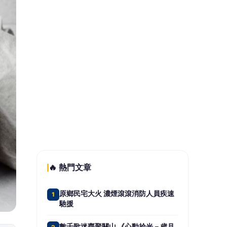
笑：辦一場有多難？
智匯保經人力成長雙冠王三連霸 首選
5
品牌邁向萬人保經新里程
📰 同分類文章
Jennie〈Less than a
Lover〉MV 穿這雙！同款
Repetto 與平價芭蕾風娃娃鞋
推薦
「間歇生活運動 VILPA」是什
麼？研究指出：每天2分鐘改善
心肺功能，「這類人」最有感