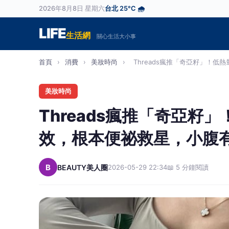
2026年8月8日 星期六
台北 25°C 🌧️
LIFE
生活網
關心生活大小事
首頁
›
消費
›
美妝時尚
›
Threads瘋推「奇亞籽」！低熱量
美妝時尚
Threads瘋推「奇亞
效，根本便祕救星，小腹
B
BEAUTY美人圈
2026-05-29 22:34
📖 5 分鐘閱讀