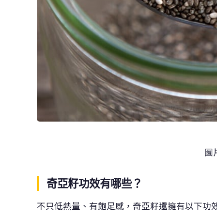
圖
奇亞籽功效有哪些？
不只低熱量、有飽足感，奇亞籽還擁有以下功
1.
排便順暢
奇亞籽的膳食纖維含量極高（每
100
克約含
34
糞便體積並軟化，根本是便秘救星。
2.
延長飽足感、幫助控制體重
奇亞籽吸水後能膨脹
10-12
倍，變成膠狀質地
期的控餓神器。