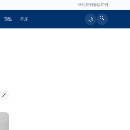
關於我們
聯絡我們
🔍
🌙
國際
星座
🔥 熱門文章
原鄉民宅大火 濃煙滾滾消防人員疾速
1
馳援
數千歌迷齊聚關山 《心動拾光－歲月
2
經典抒情之夜》精彩登場
🔗
跨國極限24小時挑戰！高雄警政與企
3
業界聯手登頂富士山 揭密「辦案與
創業」背後的鋼鐵毅力
許富凱小巨蛋演唱會一波三折！5年前
4
遇疫情延2次 5年後又碰白海豚苦