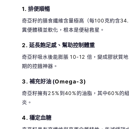
3.
補充好油 (
Omega-3)
奇亞籽擁有
25%
到
40%
的油脂，其中
60%
的
炎。
4.
穩定血糖
奇亞籽具有高纖維與高蛋白質特性，能減緩碳
跌，有助減緩血糖上升速度，因而適合糖尿病
🤔
👍
讚
還