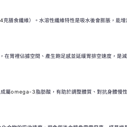
組成屬
omega-3
脂肪酸，有助於調整體質、對抗身體慢
水化合物的吸收速度，避免飯後血糖像雲霄飛車一樣暴增
患者補充。
 讀到一半，先表個態？
❤️
😮
愛
哇
沒有人反應，當第一個!