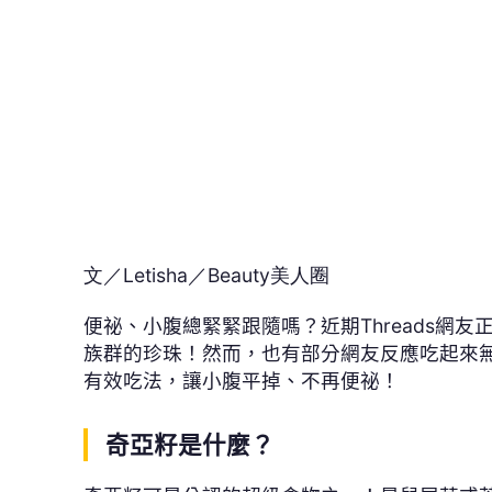
便祕、小腹總緊緊跟隨嗎？近期
Threads
網友
族群的珍珠！然而，也有部分網友反應吃起來
有效吃法，讓小腹平掉、不再便祕！
奇亞籽是什麼？
奇亞籽可是公認的超級食物之一！是鼠尾草或
而奇亞籽有個很可愛的特性，當它與液體混合
膠包裹，因而能增加飽足感且低熱量，加上具
「健人的珍珠」。