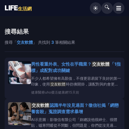
LIFE
🔍
☰
☀️
生活網
搜尋結果
搜尋「
交友軟體
」 共找到
3
筆相關結果
男性看重外表、女性在乎職業？
交友軟體
「1指
標」成配對成功關鍵
不少人都希望擁有高顏值，不僅更容易留下良好的第一
印象，使用
交友軟體
時彷彿開掛，讓配對與約會更加
順利。近期刊載於《電腦與人類行為報告》
健康醫療
uho優活健康網
15天前
（ComputersinHumanBehaviorReports）的研究指
出，相較於身高、職業、智力等條件，高顏值的使用者
交友軟體
認識半年沒見過面？徵信社揭「網戀
更容易成功配對。《優活健康網》特別摘錄
養套殺」蒐證調查需求暴增
AI示意圖：影徵信有限公司「妳總說他很紳士、很體
貼，噓寒問暖從不間斷，但問題是，你們從沒見過