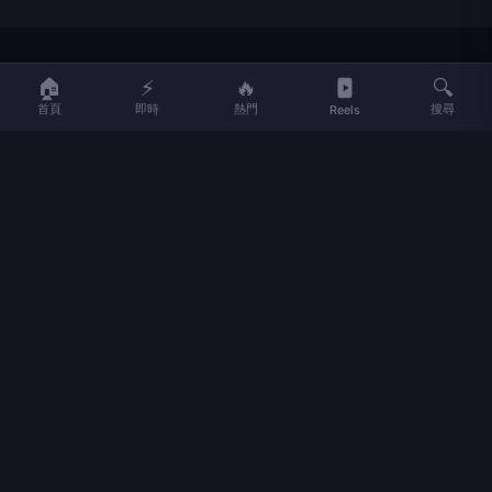
LIFE
生活網
🏠
⚡
🔥
🔍
首頁
即時
熱門
搜尋
Reels
LIFE 生活網是台灣領先的生活資訊平台，提供即時新聞、生活、健康、
財經、娛樂等多元內容。
f
L
▶
📷
新聞分類
新聞
更多內容
生活
地方新聞
健康
關於 LIFE
國際新聞
財經
合作夥伴
星座運勢
消費