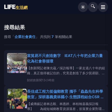
LIFE
🔍
☰
☀️
生活網
搜尋結果
搜尋「
企業社會責任
」 共找到
7
筆相關結果
當貿易不只創造數字 IEAT八十年把企業力量
化為社會善循環
【創新聞記者陳光蘊／採訪報導】一家走過八十年的組
織，真正值得被記住的，究竟是創造了多少貿易額、串
聯多少企業、促成多少國際商機，還是當它擁有足夠的
財經
創新聞
13小時前
力量之後，願意把多少力量重新交還給社會？我始終認
為，衡量一個企業組織是否真正成熟，不能只看它在景
長佳成工程力挺偏鄉教育 攜手「蟲蟲先生科學
氣好的時候創造多少產值，更要看它如何理解自己與社
教室」深耕嘉義貴林國小 生態課程結合CSR 展
會之間的關係
現企業ESG永續社會責任新標竿
【威傳媒記者林志毅、林惠婷、林柏翰嘉義採訪報
導】 為縮短城鄉教育資源落差，並落實企業對環境