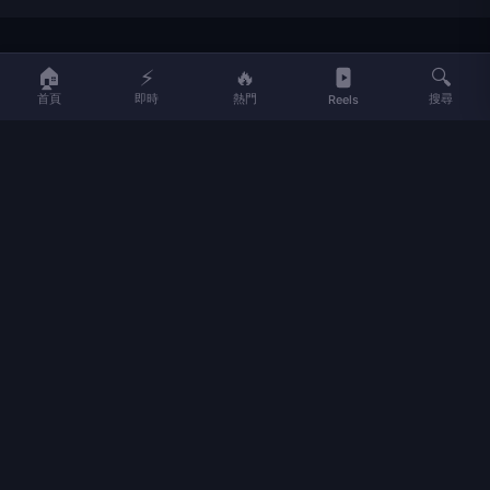
LIFE
生活網
🏠
⚡
🔥
🔍
首頁
即時
熱門
搜尋
Reels
LIFE 生活網是台灣領先的生活資訊平台，提供即時新聞、生活、健康、
財經、娛樂等多元內容。
f
L
▶
📷
新聞分類
新聞
更多內容
生活
地方新聞
健康
關於 LIFE
國際新聞
財經
合作夥伴
星座運勢
消費
關於我們
隱私權政策
服務條款