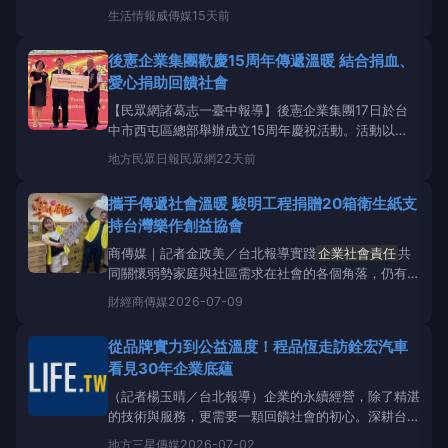
保護與社會共好的承諾，長期關注偏鄉教育的長佳成工
生活情報
威傳媒
15天前
程，今年再度展現
企業社會責任
（CSR），全額贊助
知名自然科學教育品牌「蟲蟲先生科學教室」前往嘉義
後憲企業集團歡慶15周年傳遞溫暖 結合捐血、
縣布袋鎮貴林國小，為全校學童帶來為期一天的深度生
愛心捐助回饋社會
態探索課
【民眾網諸葛志一臺中報導】後憲企業集團17日於台
中市西屯區總部舉辦成立15周年慶祝活動。活動以
「企業成長、公益同行」為主軸，將愛心捐血、公益捐
地方
民眾日報民眾網
22天前
助、防災宣導、全民國防及人才招募等多項主題融為一
體，邀集政府機關、企業團體及社會各界共襄盛舉，充
攜手傳遞社會溫暖 駿明工程捐贈20箱衛生紙支
分展現後憲企業深耕地方、落實
企業社會責任
的具體
持台灣樂作創益協會
行動。
商傳媒｜記者金政美／台北報導實踐
企業社會責任
共
同關懷弱勢家庭與社區需求在社會的各個角落，仍有許
多弱勢家庭及需要關懷的族群面臨生活挑戰。為善盡
財經
商傳媒
2026-07-09
企業社會責任
，落實回饋社會理念，駿明工程企業有
限公司日前捐贈20箱衛生紙予台灣樂作創益協會，透
從品牌實力到公益溫度！程品恆走訪銓宏汽車
過實際行動支持公益服務，期盼為有需要的家庭與服
看見30年企業底蘊
（記者楊玉晴／台北報導）企業的永續經營，除了精湛
的技術與服務，更需要一顆回饋社會的初心。深耕台灣
近30年的汽車多媒體龍頭「銓宏汽車」，長期低調實
地方
三星傳媒
2026-07-02