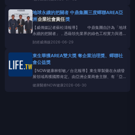
踐
企業社會責任
（CSR）。為協助優質在地企業擴大
公益影響力，宏林跨媒體行銷長程品恆日前親自參訪銓
地球永續的把關者 中鼎集團三度蟬聯AREA亞
宏門市，透過跨界對話，探討如何運用精準的數位媒體
洲
企業社會責任
獎
策略，將品牌
【威傳媒記者蘇松濤報導】 中鼎集團自許為「地球
永續的把關者」，憑藉領先業界的綠色工程實力與透明
可信的資訊揭露，連續三年於「亞洲
企業社會責任
財經
威傳媒
2026-06-29
獎」（AsiaResponsibleEnterpriseAwards,AREA）
奪下「企業永續報告獎」。頒獎典禮於6月26日在馬來
東生華獲AREA雙大獎 奪企業治理獎、蟬聯社
西亞吉隆坡舉行
會公益獎
【NOW健康林郁敏／台北報導】東生華製藥在永續發
展領域再獲國際肯定。由亞洲企業商會主辦、有「亞洲
ESG奧斯卡」之稱的「2026AREA亞洲
企業社會責任
健康醫療
NOW健康
2026-06-30
獎」近日公布得獎名單，東生華憑藉穩健治理與長期投
入社會關懷行動，今年首度獲頒「企業治理獎
（CorporateGovernance）」，同