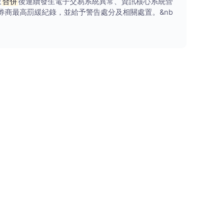
致
合併
後連續發生電子交易系統異常、資訊核心系統營
券商最高罰緩紀錄，並給予警告處分及相關處置。&nb