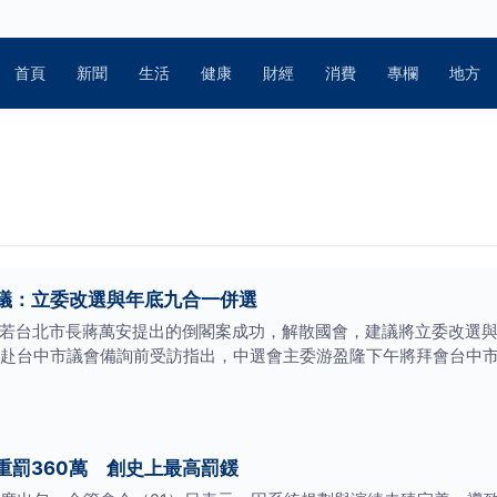
首頁
新聞
生活
健康
財經
消費
專欄
地方
議：立委改選與年底九合一併選
，若台北市長蔣萬安提出的倒閣案成功，解散國會，建議將立委改選
天赴台中市議會備詢前受訪指出，中選會主委游盈隆下午將拜會台中
重罰360萬 創史上最高罰鍰