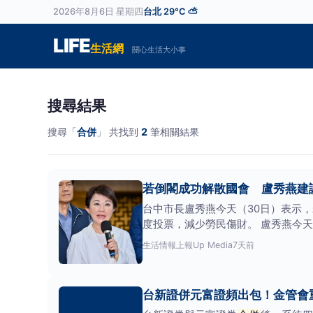
2026年8月6日 星期四
台北 29°C ⛅
LIFE
生活網
關心生活大小事
搜尋結果
搜尋「
合併
」 共找到
2
筆相關結果
若倒閣成功解散國會 盧秀燕建
台中市長盧秀燕今天（30日）表示
度投票，減少勞民傷財。 盧秀燕今
選務有關。她表
生活情報
上報Up Media
7天前
台新證併元富證頻出包！金管會