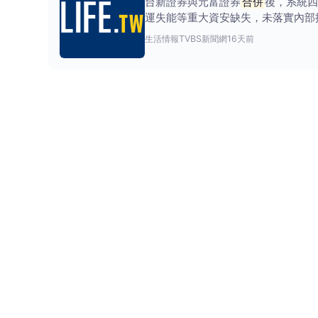
台新證券與元富證券
合併
後，系統四
運失能等重大資安缺失，未落實內部
生活情報
TVBS新聞網
16天前