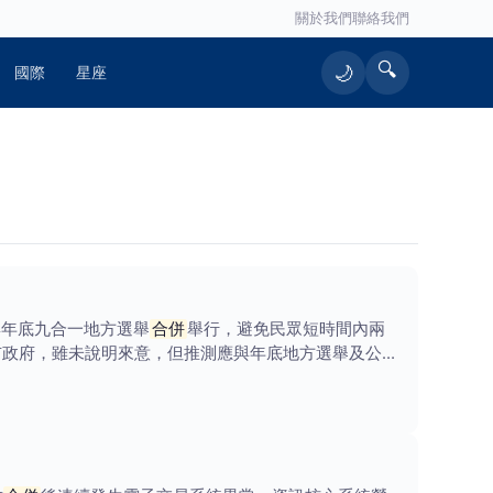
關於我們
聯絡我們
🔍
🌙
國際
星座
與年底九合一地方選舉
合併
舉行，避免民眾短時間內兩
市政府，雖未說明來意，但推測應與年底地方選舉及公投