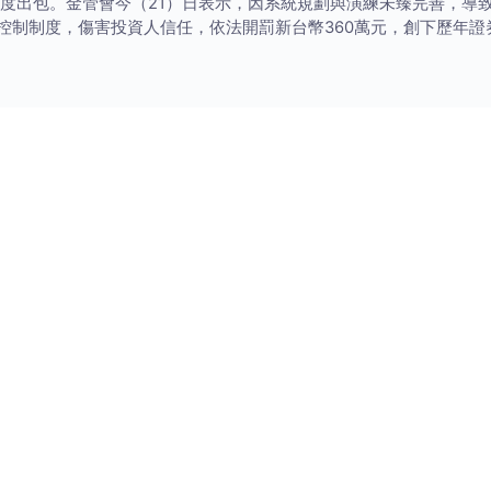
度出包。金管會今（21）日表示，因系統規劃與演練未臻完善，導
控制制度，傷害投資人信任，依法開罰新台幣360萬元，創下歷年證