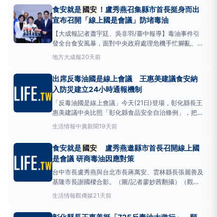
政官員負起政治責任下台。國民黨團表示，已提出黨版
食安就是
國安
！盧秀燕召集縣市首長挺身而出
《食品安全衛生管理法》修正草案，最快將於本月二十
宣布召開「線上國是會議」防堵毒油
四
【大成報記者蕭宇廷、吳非羽/臺中報導】毒油事件引
發全台食安風暴，面對中央政府處理危機手忙腳亂、決
策混亂，地方首長決定挺身而出。台中市長盧秀燕
地方
大成報
20天前
7/19宣布，將於下週主動召開「縣市長反毒油線上國
是會議」，並攜手台北市長蔣萬安、雲林縣長張麗善、
出席反毒油國是線上會議 王惠美建議食安納
基隆市長謝國樑等地方首長建立聯防機制。「中央不
入防災建立24小時通報機制
做、地方先做
「反毒油國是線上會議」今天(21日)登場，彰化縣長王
惠美建議中央比照「彰化縣食品安全自治條例」，把
「食安問題視同
國安
問題」，訂定食安防災機制，面
生活情報
中廣新聞
19天前
對重大食安事件，查核體系應執行分工、限24小時通
報機制、風險分級管理、導入智慧數位科技協助查驗和
食安就是
國安
盧秀燕邀縣市首長召開線上國
回收下架，才能確保國人健康與權益。（李河錫報導）
是會議 研商毒油因應對策
中聯致癌油
台中市長盧秀燕與台北市長蔣萬安、雲林縣長張麗善及
基隆市長謝國樑合影。（圖/記者廖妙茜翻攝）（觀傳
媒中彰投新聞）【記者廖妙茜/台中報導】毒油事件引
生活情報
觀傳媒
21天前
發全台食安風暴，面對中央政府處理危機手忙腳亂、決
策混亂，地方首長決定挺身而出。台中市長盧秀燕今