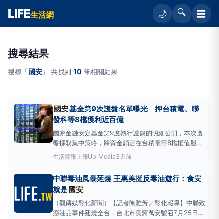
LIFE
🔍
☰
🌙
生活網
搜尋結果
搜尋「
國安
」 共找到
10
筆相關結果
國安
基金第9次護盤名單曝光 押台積電、聯
發科等8檔獲利近百億
國家金融安定基金第9度執行護盤的明細公開，本次護
盤採取集中策略，將資金鎖定在台積電等8檔權值股，
最終全數個股皆順利獲利，結算後的總淨收益高達
生活情報
上報Up Media
3天前
99.32億元。財政部所發布數據指出，
國安
基金本次
護盤的運作期間為2025年4月9日至2026年1月12日，
中聯毒油風暴延燒 王惠美挺反毒油遊行：食安
歷時長達279天，締造了歷來最長的護盤紀錄。 第
就是
國安
（觀傳媒彰化新聞）【記者陳雅芳／彰化報導】中聯致
癌油品事件延燒全台，台北市長蔣萬安號召7月25日上