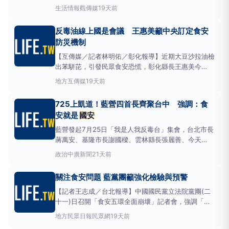
凱道舉行「725反毒油大遊行」。彰化縣長王惠美表示
生活情報
觀傳媒
19天前
「食安就是
國安
」，除將北上參與遊行，也將出席油
品安全國是會議，要求中央建立完善食安處理機制。中
反毒油線上國是會議 王惠美籲中央訂定食安
聯致癌油風波持續延燒，彰化
防災機制
【互傳媒／記者林明佑／彰化報導】近期大豆沙拉油檢
出苯駢芘，引發民眾食安恐慌，彰化縣長王惠美今
（21）日參加各縣市長「反毒油線上國是會議」表
地方
互傳媒
19天前
示，食安問題是
國安
問題，行政院刻正研擬修改食安
法，建議中央應納入並訂定食安防災機制，除了落實平
725上凱道！藍營四首長齊聚台中 強調：食
日的查驗，更應針對重大食安事件查核體系的分工、限
安就是
國安
時24小時通報機
藍營發起7月25日「我是人我反毒台」集會，台北市長
蔣萬安、基隆市長謝國樑、雲林縣長張麗善、今天
（19日）拜會台中市長盧秀燕。蔣萬安說，政府至今
政治
中廣新聞
21天前
找不出原因，還說又不是我逼你吃的，態度傲慢，呼籲
725上凱道，告訴政府我們受夠了。盧秀燕說，食安就
關注食安問題 藍黨團籲強化檢驗與預警
是
國安
，下周縣市長召開線上
國安
會議，助中央解決
國安
危機。
【記者王志成／台北報導】中國國民黨立法院黨團(二
十一)日召開「食安五環全面崩壞」記者會，強調「食
安就是
國安
」，呼籲政府立刻全面強化食品安全檢驗
地方
民眾日報民眾網
19天前
能量，建立高風險食品追溯及預警制度，並要求涉事行