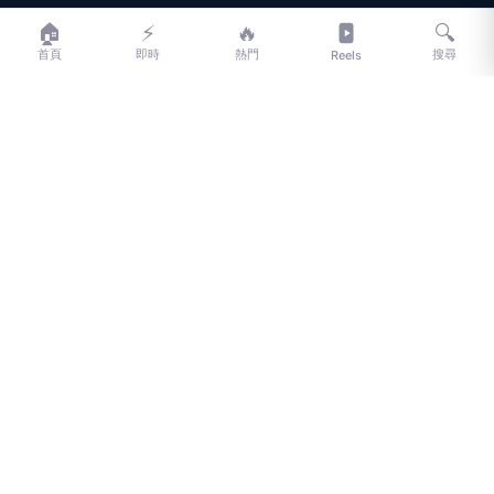
LIFE
生活網
🏠
⚡
🔥
🔍
首頁
即時
熱門
搜尋
Reels
LIFE 生活網是台灣領先的生活資訊平台，提供即時新聞、生活、健康、
財經、娛樂等多元內容。
f
L
▶
📷
新聞分類
新聞
更多內容
生活
地方新聞
健康
關於 LIFE
國際新聞
財經
合作夥伴
星座運勢
消費
關於我們
隱私權政策
服務條款
新聞人物
專欄
聯絡我們
新聞組織