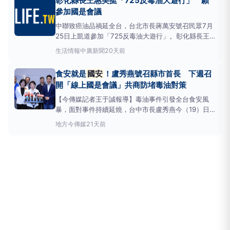
彰化縣長王惠美挺「725反毒油大遊行」 願
（19）日宣布，將於下週
參加國是會議
中聯致癌油品禍延全台，台北市長蔣萬安號召民眾7月
25日上凱道參加「725反毒油大遊行」。彰化縣長王
惠美強調「食安就是
國安
」，除了會北上出席反毒油
生活情報
中廣新聞
20天前
大遊行，也會排除困難，參加「油品安全國是會議」。
（李河錫報導）中聯致癌油品連環爆，從4到6月份生
食安就是
國安
！盧秀燕號召縣市首長 下週召
產的油品中，至少有7批被檢出一級致癌物「Pab苯駢
開「線上國是會議」共商防堵毒油對策
芘」超標
【今傳媒記者王于誠報導】毒油事件引發全台食安風
暴，面對事件持續延燒，台中市長盧秀燕今（19）日
宣布，將於下週主動召開「縣市長反毒油線上國是會
地方
今傳媒
21天前
議」，邀集台北市長蔣萬安、雲林縣長張麗善、基隆市
長謝國樑等地方首長，共同建立跨縣市聯防合作機制，
研商食安因應對策，並彙整地方建議向中央反映，攜手
守護國人食