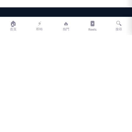
LIFE
生活網
🏠
⚡
🔥
🔍
首頁
即時
熱門
搜尋
Reels
LIFE 生活網是台灣領先的生活資訊平台，提供即時新聞、生活、健康、
財經、娛樂等多元內容。
f
L
▶
📷
新聞分類
新聞
更多內容
生活
地方新聞
健康
關於 LIFE
國際新聞
財經
合作夥伴
星座運勢
消費