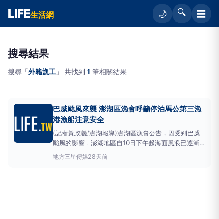
LIFE
🔍
☰
🌙
生活網
搜尋結果
搜尋「
外籍漁工
」 共找到
1
筆相關結果
巴威颱風來襲 澎湖區漁會呼籲停泊馬公第三漁
港漁船注意安全
(記者黃政義/澎湖報導)澎湖區漁會公告，因受到巴威
颱風的影響，澎湖地區自10日下午起海面風浪已逐漸
增強。澎湖區漁會提醒停泊於馬公第三漁港附近漁船的
地方
三星傳媒
28天前
船主，為維護外籍船員安全，如有上岸避風需求，請儘
速安排
外籍漁工
前往本會設置之「
外籍漁工
祈禱室」
休息避風。澎湖區漁會公告:颱風期間各漁船船主應妥
善安