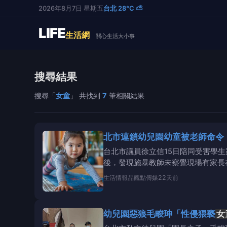
2026年8月7日 星期五
台北 28°C ⛅
LIFE
生活網
關心生活大小事
搜尋結果
搜尋「
女童
」 共找到
7
筆相關結果
北市連鎖幼兒園幼童被老師命令
台北市議員徐立信15日陪同受害學
後，發現施暴教師未察覺現場有家長
程中更發現
生活情報
品觀點傳媒
22天前
幼兒園惡狼毛畯珅「性侵猥褻
女