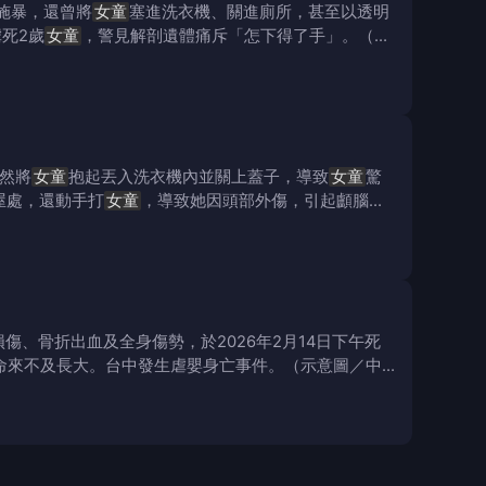
施暴，還曾將
女童
塞進洗衣機、關進廁所，甚至以透明
死2歲
女童
，警見解剖遺體痛斥「怎下得了手」。（圖
竟然將
女童
抱起丟入洗衣機內並關上蓋子，導致
女童
驚
屋處，還動手打
女童
，導致她因頭部外傷，引起顱腦損
、骨折出血及全身傷勢，於2026年2月14日下午死
命來不及長大。台中發生虐嬰身亡事件。（示意圖／中