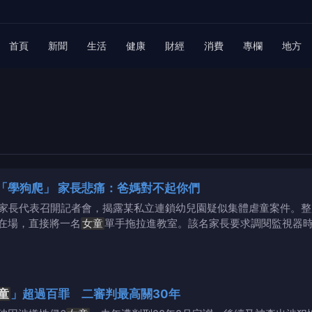
首頁
新聞
生活
健康
財經
消費
專欄
地方
「學狗爬」 家長悲痛：爸媽對不起你們
生家長代表召開記者會，揭露某私立連鎖幼兒園疑似集體虐童案件。整
在場，直接將一名
女童
單手拖拉進教室。該名家長要求調閱監視器
童
」超過百罪 二審判最高關30年