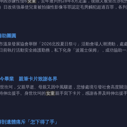
珅因涉嫌性侵6
女童
，去年遭判刑28年8月定讞，後續又被查出涉犯
1）日改依強暴使兒童被拍攝性影像等罪認定毛男觸犯超過百罪，各判
姆助團圓
市溫泉發展協會舉辦「2026北投夏日祭り」活動會場人潮湧動，處
日前執行活動安全維護勤務，私下化身「波麗士保姆」，成功協助一
今畢業 親筆卡片致謝各界
世坎坷，父親早逝、母親又因中風驟逝，悲慘處境引發社會高度關注
時伸出援手。身世坎坷的
女童
親手寫下卡片，感謝各界及時伸出援
解剖遺體痛斥「怎下得了手」