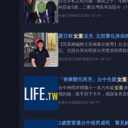
台北市私立幼兒園「園長之子」毛畯
科罰金5億，二審台灣高等法院今（
法合併後的
社會
CTWANT
2026-07-01
夏日祭
女童
走失 北投警化身保
【民眾網編輯方笙楠臺北報導】台北
記。北投分局光明派出所警員簡秀穎
漢柔情，
地方
民眾日報民眾網
2026-06-23
「喪事辦完再哭」台中失親
女童
台中神岡岸裡國小一名六年級
女童
身
禮的她，親手寫下卡片，感謝各界及
況，其父多年前病逝後
社會
中天新聞
2026-06-11
2歲萱萱遭台中狠男虐死 警見