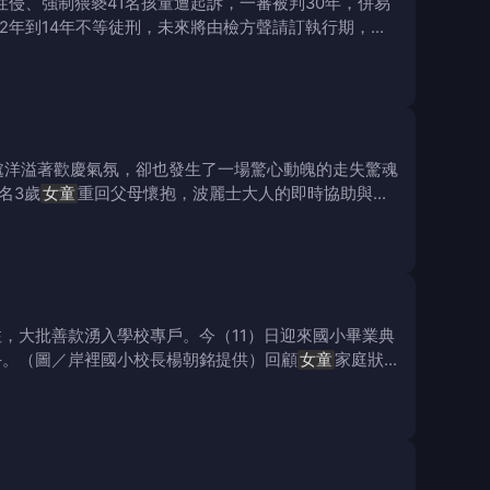
性侵、強制猥褻41名孩童遭起訴，一審被判30年，併易
2年到14年不等徒刑，未來將由檢方聲請訂執行期，依
處洋溢著歡慶氣氛，卻也發生了一場驚心動魄的走失驚魂
名3歲
女童
重回父母懷抱，波麗士大人的即時協助與鐵
，大批善款湧入學校專戶。今（11）日迎來國小畢業典
手。（圖／岸裡國小校長楊朝銘提供）回顧
女童
家庭狀