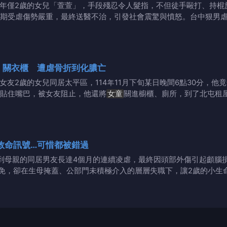
友年僅2歲的女兒「萱萱」，手段殘忍令人髮指，不但徒手毆打、持棍
期受虐傷勢嚴重，最終送醫不治，引發社會震驚與憤怒。台中狠男虐
、關衣櫃 遭虐骨折到化膿亡
女友2歲的女兒同居太平區，114年11月下旬某日晚間6點30分，他
貼住嘴巴，被女友阻止，他還將
女童
關進櫥櫃、廁所，到了北屯租
救命訊號…可惜都被錯過
到母親的同居男友長達4個月的連續凌虐，最終因頭部外傷引起顱腦損傷
免，卻在生母掩蓋、公部門未積極介入的層層失職下，讓2歲的小生