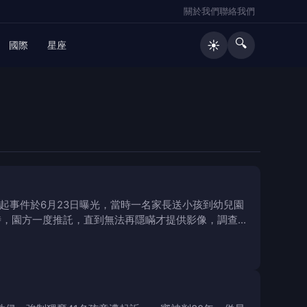
關於我們
聯絡我們
🔍
☀️
國際
星座
起事件於6月23日曝光，當時一名家長送小孩到幼兒園
時，園方一度推託，直到無法再隱瞞才提供影像，調查過