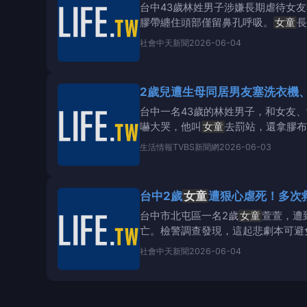
台中43歲林姓男子涉嫌長期虐待女
膠帶纏住頭部僅留鼻孔呼吸。
女童
長
／示意圖／AI生成
社會
中天新聞
2026-06-04
2歲兒遭生母同居男友塞洗衣機
台中一名43歲的林姓男子，和女友、
嚇大哭，他叫
女童
去罰站，還拿膠布
傷骨折不
生活情報
TVBS新聞網
2026-06-03
台中2歲
女童
遭狠心虐死！多次
台中市北屯區一名2歲
女童
萱萱，遭
亡。檢警調查發現，這起悲劇本可避
天新聞）根據檢
社會
中天新聞
2026-06-04