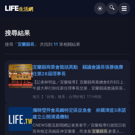
LIFE
🔍
☰
☀️
生活網
搜尋結果
搜尋「
宜蘭縣長
」 共找到
11
筆相關結果
宜蘭縣商業會龍頭異動 縣議會議長張勝德膺
任第28屆理事長
【記者林明益／宜蘭報導】宜蘭縣商業總會8月8日上
午盛大舉行卸任新任理事長交接，宜蘭縣議會議長張勝
德膺任商業界新龍頭，並在代理縣長林茂盛主持印信監
地方
【『好報』報系：台灣好報】
17小時前
交，完成世代傳承，接任商業會第28屆理事長。宜蘭
縣商業總會理事長交接假礁溪長榮鳳凰大飯店舉行，第
攜韓瑩拜會高鐵特定區促進會 林國漳提3承諾
27屆卸任理事長李後位功成身退，交棒第
建立公開溝通機制
CNEWS匯流新聞網記者黃泰宇／宜蘭報導行政院日前
宣布核定高鐵延伸宜蘭案，民進黨
宜蘭縣長
參選人林