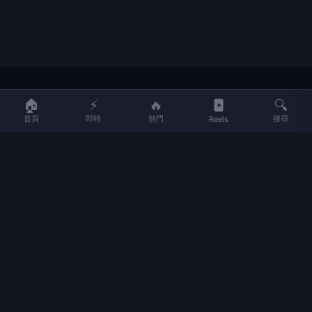
LIFE
生活網
🏠
⚡
🔥
🔍
首頁
即時
熱門
搜尋
Reels
LIFE 生活網是台灣領先的生活資訊平台，提供即時新聞、生活、健康、
財經、娛樂等多元內容。
f
L
▶
📷
新聞分類
新聞
更多內容
生活
地方新聞
健康
關於 LIFE