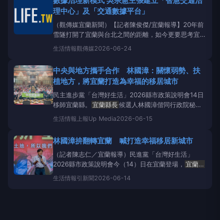
數據治理新模式 吳宗憲主張建立「智慧交通治
－憲政熱映中」政策宣講。林國漳則發表「智慧敬老
理中心」及「交通數據平台」
卡，每年1
（觀傳媒宜蘭新聞）【記者陳俊傑/宜蘭報導】20年前
雪隧打開了宜蘭與台北之間的距離，如今更要思考宜蘭
下一個20年該往哪裡走？國民黨
宜蘭縣長
參選人吳宗
生活情報
觀傳媒
2026-06-24
憲今（22）日與黨團書記長林義剛、副議長陳漢鍾、
縣議員黃建勇、林岳賢、黃琤婷、縣議員參選人莊淑如
中央與地方攜手合作 林國漳：關懷弱勢、扶
及競辦發言人鄭皓文召開記者會，提出「打通宜蘭任督
植地方，將宜蘭打造為幸福的移居城市
二
民主進步黨「台灣好生活」2026縣市政策說明會14日
移師宜蘭縣。
宜蘭縣長
候選人林國漳偕同行政院秘書
長張惇涵、農業部長陳駿季、立法委員陳俊宇，接力向
生活情報
上報Up Media
2026-06-15
鄉親報告中央政府對宜蘭的支持與照顧，以及未來的城
市擘畫與施政願景。林國漳表示，希望透過中央與地方
林國漳拚翻轉宜蘭 喊打造幸福移居新城市
攜手合作，將弱勢關懷與產業扶植落實地方，重拾綠色
執政品質保
（記者陳志仁／宜蘭報導）民進黨「台灣好生活」
2026縣市政策說明會今（14）日在宜蘭登場，
宜蘭縣
長
參選人林國漳偕同行政院秘書長張惇涵、農業部長
生活情報
引新聞
2026-06-14
陳駿季及立委陳俊宇出席，向鄉親說明中央建設成果與
未來施政藍圖，強調將攜手中央推動產業升級與弱勢照
顧，打造宜居宜業的新宜蘭。圖／民進黨「台灣好生
活」2026縣