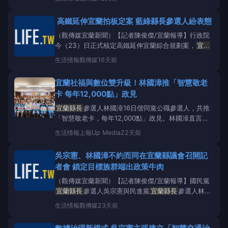
不排除參選
宜蘭縣長
。照片來源：張景森臉書張景森
不滿行政院核定高鐵延伸宜蘭計畫，日前痛批行政院長
高鐵延伸宜蘭拍板定案 藍綠縣長參選人紛表態
卓榮泰為了地方
（觀傳媒宜蘭新聞）【記者陳俊傑/宜蘭報導】行政院
今（23）日正式核定高鐵延伸宜蘭綜合規劃案，
宜蘭
縣長
藍綠縣長參選人吳宗憲及林國漳分別提出看法，
生活情報
觀傳媒
16天前
吳宗憲表示，這是關乎宜蘭接下來數十年發展的里程
碑，對所有期盼交通改善的宜蘭鄉親而言，無疑是個好
宜蘭社福與數位雙升級！林國漳推「智慧敬老
消息；他樂見行政院正式拍板定案，接下來也將全力推
卡 每年12,000點」政見
動、嚴格監
宜蘭縣長
參選人林國漳16日偕同黨公職參選人，共推
「智慧敬老卡，每年12,000點」政見。林國漳直言，
宜蘭在長輩的照顧福利上長期落後其他縣市，繼中央政
生活情報
上報Up Media
22天前
府推出0至18歲成長津貼照顧方案後，他將以「全民縣
長、照顧全民」的決心，進一步推出智慧敬老卡政見，
吳宗憲、林國漳不約而同在宜蘭縣議會召開記
與宜蘭在地基層店家合作，提供長輩多元使用、自由選
者會 鎖定目標族群端出政策牛肉
擇，把
（觀傳媒宜蘭新聞）【記者陳俊傑/宜蘭報導】國民黨
宜蘭縣長
參選人吳宗憲與民進黨
宜蘭縣長
參選人林國
漳，今（16）日上午不約而同選擇在宜蘭縣議會召開
生活情報
觀傳媒
23天前
記者會，吳宗憲在國民黨宜蘭縣議會黨團辦公室，林國
漳則選在縣議會簡報室。吳宗憲宣布啟動「宜蘭走新路