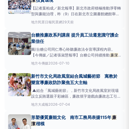
潔
投資環境
續經營
【記者葉柏成／新北報導】新北市政府積極推動淨零轉
型與廉能治理，昨（9）日在新北市立圖書館總館舉辦
「115年新北企業誠信暨綠能產業區辨圖利與便民講
地方
民眾日報民眾網
29天前
座」，攜手產業界、司法機關與市府團隊，共同聚焦企
業誠信、ESG及綠能法遵等重要議題，吸引超過百位
台糖推廉政系列講座 提升員工法遵意識守護企
企業代表及市府同仁參與，透過跨界交流深化公私協
業信任
力，打
圖/台糖公司同仁專心聆聽廉政法令宣導課程內容。
【今傳媒／記者張淑慧報導】台糖公司持續推動
廉潔
治理，強化員工法治觀念，繼115年5月舉辦綠能廉政
地方
今傳媒
2026-07-10
講習後，於7、8月接續推出廉政法治教育系列講座，
透過法令解析、案例研討及經驗交流，協助同仁建立正
新竹市文化局政風室結合風城藝術節 寓教於
確法律認知，將
廉潔
誠信精神融入日常業務，進一步
樂宣導廉政防詐聚焦五大主軸
提升企業治理
▲結合「風城藝術節」，新竹市文化局政風室於現場
設立反賄選親子彩繪區，廉政填字遊戲由廉政志工引導
民眾將
廉潔
標語及檢舉專線磁鐵拼板填入正確位置，
地方
大成報
2026-07-04
藉由互動體驗傳達
廉潔
理念。(圖／竹市文化局政風室
提供) 【大成報記者羅林/新竹報導】為落實
廉潔
誠信
形塑優質廉能文化 南市工務局表揚115年
廉
教育，並深化民眾反貪、反賄選及防詐、消費保護意
潔
楷模
識，新竹市文化