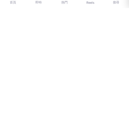
首頁
即時
熱門
搜尋
Reels
LIFE 生活網是台灣領先的生活資訊平台，提供即時新聞、生活、健康、
財經、娛樂等多元內容。
f
L
▶
📷
新聞分類
新聞
更多內容
生活
地方新聞
健康
關於 LIFE
國際新聞
財經
合作夥伴
星座運勢
消費
關於我們
隱私權政策
服務條款
新聞人物
專欄
聯絡我們
新聞組織
© 2026 LIFE 生活網 All Rights Reserved.
ALL ACCESS HOLDING GROUP
LTD. · 台北市內湖區基湖路10巷46號5樓 · (02) 8751-2777