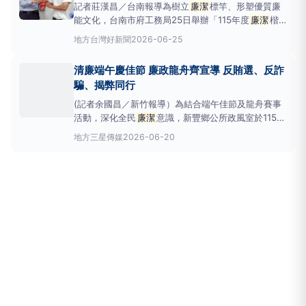
記者莊漢昌／台南報導為樹立
廉潔
標竿、形塑優質廉
能文化，台南市府工務局25日舉辦「115年度
廉潔
楷
模表揚」，公開表揚5位具體優良廉能事蹟同仁，肯定
地方
台灣好新聞
2026-06-25
其在推動行政透明、防制舞弊及為民服務上的卓越表
現，期許發揮見賢思齊效果，深化廉政作為。今年度獲
清廉端午慶佳節 廉政龍舟齊宣導 反賄選、反詐
選
廉潔
楷模人員，分別為建築工程科謝明宏、工程企
騙、揭弊同行
劃科戴仲欽、建築
(記者余國昌／新竹報導）為結合端午佳節及龍舟賽事
活動，深化全民
廉潔
意識，新豐鄉公所政風室於115年
6月19日假新竹縣新豐鄉池和宮池和湖畔龍舟競賽會
地方
三星傳媒
2026-06-20
場，辦理上、下午各1場次「清廉端午專業倫理誠信領
航」宣導活動，透過趣味互動遊戲「廉政擲骰子」及
「廉政釣魚樂」隨機釣出題目，向參與民眾宣導廉政倫
理、反賄