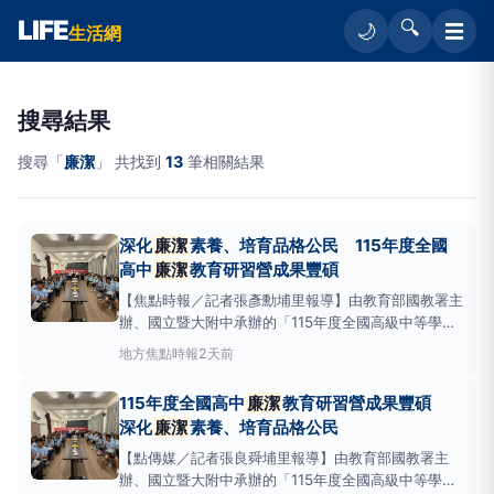
LIFE
🔍
☰
🌙
生活網
搜尋結果
搜尋「
廉潔
」 共找到
13
筆相關結果
深化
廉潔
素養、培育品格公民 115年度全國
高中
廉潔
教育研習營成果豐碩
【焦點時報／記者張彥勳埔里報導】由教育部國教署主
辦、國立暨大附中承辦的「115年度全國高級中等學校
廉潔
教育研習營」，於8月5日至7日在日月潭青年活
地方
焦點時報
2天前
動中心順利舉行，來自全國各地的高中學生齊聚日月
潭，透過三天豐富且多元的課程設計，在體驗、探索與
115年度全國高中
廉潔
教育研習營成果豐碩
交流中認識
廉潔
價值，深化誠信素養，為品格教育注
深化
廉潔
素養、培育品格公民
入嶄新的學習
【點傳媒／記者張良舜埔里報導】由教育部國教署主
辦、國立暨大附中承辦的「115年度全國高級中等學校