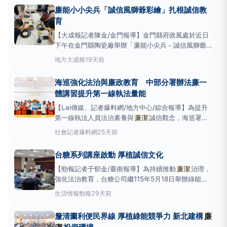
吸引5,096人次踴躍參與。警察局日前公開抽出120名
廉能小小尖兵「誠信風獅爺彩繪」扎根誠信教
幸運得主，希望藉由活動讓廉
育
【大成報記者陳金/金門報導】金門縣府政風處於近日
下午在金門縣陶瓷廠舉辦「廉能小尖兵－誠信風獅爺彩
繪活動」，透過AI動畫欣賞與風獅爺彩繪創作，將誠
地方
大成報
19天前
信、
廉潔
、公平及透明等核心價值融入生活教育，讓
學童在寓教於樂中培養誠信觀念，讓誠信教育向下扎
海巡強化法治與廉政教育 中部分署辦法廉一
根。 活動特別結合金門具代表性文化意象─風獅爺，藉
體講習提升第一線執法量能
由彩繪創作，引
【Lai傳媒、記者爆料網/地方中心/綜合報導】為提升
第一線執法人員法治素養與
廉潔
誠信觀念，海巡署中
部分署昨（14）日前往第四岸巡隊舉辦「115法廉一體
社會
記者爆料網
25天前
清淨海巡」法治巡迴宣導，透過法律專業課程、廉政教
育及案例分享，協助同仁提升風險辨識能力，防範詐
台糖系列講座啟動 厚植誠信文化
騙、金錢利誘及境外勢力滲透，進一步強化海巡執法品
質與國
【勁報記者于郁金/臺南報導】為持續推動
廉潔
治理，
強化法治教育，台糖公司繼115年5月18日舉辦綠能廉
政講習後，115年7、8月再辦理廉政法治教育系列講
生活情報
勁報
29天前
座，期盼透過一連串法令解析、案例研討及經驗分享，
引導同仁建立正確法治觀念，將
廉潔
誠信落實於日常
釐清圖利便民界線 厚植綠能競爭力 新北建構
廉
業務，提升企業治理效能。 台糖強調，
廉潔
誠信是永