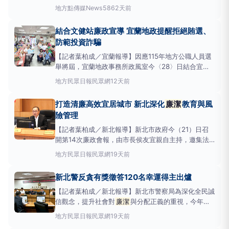
廉潔
教育研習營」，於8月5日至7日在日月潭青年活
地方
點傳媒News586
2天前
動中心順利舉行，來自全國各地的高中學生齊聚日月
潭，透過三天豐富且多元的課程設計，在體驗、探索與
結合文健站廉政宣導 宜蘭地政提醒拒絕賄選、
交流中認識
廉潔
價值，深化誠信素養，為品格教育注
防範投資詐騙
【記者葉柏成／宜蘭報導】因應115年地方公職人員選
舉將屆，宜蘭地政事務所政風室今〈28〉日結合宜蘭
縣政府文化局政風室，前往大同鄉南山村文化健康站辦
地方
民眾日報民眾網
12天前
理廉政宣導，向原住民長者及照服員宣導反賄選、防詐
騙及
廉潔
誠信觀念，盼透過深入原鄉社區，提升民眾
打造清廉高效宜居城市 新北深化
廉潔
教育與風
法治意識，共同維護乾淨選風。宜蘭地政表示，
險管理
【記者葉柏成／新北報導】新北市政府今（21）日召
開第14次廉政會報，由市長侯友宜親自主持，邀集法
務部調查局新北市調查處處長陳宇源、謙信法律事務所
地方
民眾日報民眾網
19天前
律師王藹芸等外聘委員與會，透過跨領域專業意見交
流，檢視廉政措施推動成果，並研議精進方向，持續強
新北警反貪有獎徵答120名幸運得主出爐
化市府廉能治理與行政透明機制。侯友宜表示，新
【記者葉柏成／新北報導】新北市警察局為深化全民誠
信觀念，提升社會對
廉潔
與分配正義的重視，今年舉
辦「共植三一廉政安定樹（RootedinTrintegrity）」
地方
民眾日報民眾網
19天前
反貪倡廉有獎徵答活動，透過趣味問答結合廉政教育，