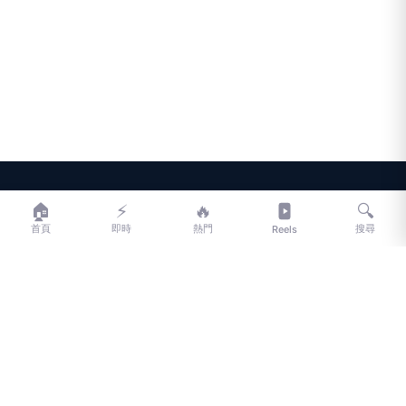
LIFE
生活網
🏠
⚡
🔥
🔍
首頁
即時
熱門
搜尋
Reels
LIFE 生活網是台灣領先的生活資訊平台，提供即時新聞、生活、健康、
財經、娛樂等多元內容。
f
L
▶
📷
新聞分類
新聞