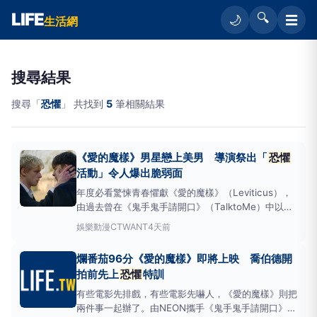
LIFE
🔍
☰
🌙
生活網
搜尋結果
搜尋「
恐懼
」 共找到
5
筆相關結果
《愛的魔樣》男星戀上美男 導演祭出「
恐懼
活動」令人爆出脆弱面
年度必看驚悚青春懼獻《愛的魔樣》（Leviticus），
由過去曾在《鬼手鬼手請開口》（TalktoMe）中以驚
悚演技驚豔眾人的喬伯德（JoeBird）領銜主演。他在
娛樂動漫
CTWANT
4天前
閱讀劇本後深受感動，提筆寫下飽含真心的信件大讚本
片，讓導演阿德里安基雷拉看了相當感動，同時更從喬
爛番茄96分《愛的魔樣》即將上映 喬伯德開
伯德身上感受他青少年的質樸與真實：
拍前先上
恐懼
特訓
有些電影先排戲，有些電影先嚇人，《愛的魔樣》則把
兩件事一起辦了。由NEON攜手《鬼手鬼手請開口》團