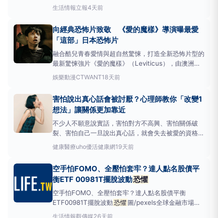
隊打造的《愛的魔樣》（Leviticus）將於8/14在台上
生活情報
立報
4天前
映，喬伯德在片中飾演搬進保守宗教小鎮的少年納伊
姆，與當地少年發展情愫，卻在超自然力量逼近後捲入
向經典恐怖片致敬 《愛的魔樣》導演曝最愛
愛與
恐懼
交纏的處境。導演阿德里安基雷拉為了讓喬
「這部」日本恐怖片
融合酷兒青春愛情與超自然驚悚，打造全新恐怖片型的
最新驚悚強片《愛的魔樣》（Leviticus），由澳洲新
銳導演阿德里安基雷拉（AdrianChiarella）執導，他
娛樂動漫
CTWANT
18天前
坦言從小就受恐怖片影響，更熱愛《七夜怪談》、《X
物語》、《鬼婆》等日本恐怖片中，那種滲透人心的壓
害怕說出真心話會被討厭？心理師教你「改變1
迫
恐懼
，因此從中汲取靈感，並藉由在片
想法」讓關係更加靠近
不少人不願意說實話，害怕對方不高興、害怕關係破
裂、害怕自己一旦說出真心話，就會失去被愛的資格。
日本心理諮商師宇佐美百合子於《如何愛你的負面情
健康醫療
uho優活健康網
19天前
感》一書中，具體分析常見的負面情感，包括憤怒、
恐懼
、自卑、無力感等，只要找到陷入負面情感的原
空手怕FOMO、全壓怕套牢？達人點名股債平
因，才有能力真正愛自己。以下為原書摘文：害怕攤開
衡ETF 00981T擺脫波動
恐懼
真心後會被討厭？長久
空手怕FOMO、全壓怕套牢？達人點名股債平衡
ETF00981T擺脫波動
恐懼
圖/pexels全球金融市場與
台股屢創新高，引發投資人強烈的「懼高症」與「錯
生活情報
觀傳媒
26天前