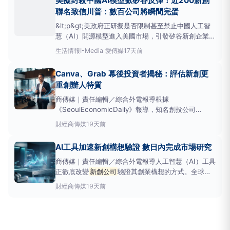
美擬封殺中國AI模型掀矽谷反彈！近200新創
並以AI為核心的社群平台
新創公司
。
聯名致信川普：數百公司將瞬間完蛋
&lt;p&gt;美政府正研擬是否限制甚至禁止中國人工智
慧（AI）開源模型進入美國市場，引發矽谷新創企業強
烈反彈。包括知名創業加速器YCombinator、Proton
生活情報
I-Media 愛傳媒
17天前
等在內，近200家美國
新創公司
近日聯名致函美國總
統川普（DonaldTrump），警告若白宮實施全面封禁
Canva、Grab 幕後投資者揭秘：評估新創更
中國AI模型，美數百家新
重創辦人特質
商傳媒｜責任編輯／綜合外電報導根據
《SeoulEconomicDaily》報導，知名創投公司
500Global的執行長ChristineTsai近日表示，在評估
財經
商傳媒
19天前
新創公司
時，最重要的標準是創辦人的心態與公司成
長願景，而非僅看營收等量化指標。500Global成立於
AI工具加速新創構想驗證 數日內完成市場研究
商傳媒｜責任編輯／綜合外電報導人工智慧（AI）工具
正徹底改變
新創公司
驗證其創業構想的方式。全球最
大的AI原生公司孵化器FounderInstitute指出，透過
財經
商傳媒
19天前
AI提示詞的應用，創業者可在數日內完成過往需耗時數
週的市場研究與客戶驗證，大幅縮短產品開發週期。
Founde