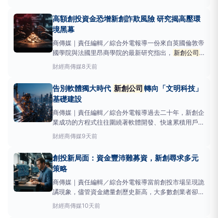
《TheHansIndia》報導指出，這波趨勢反映市場對科
技業的信心回溫，以及
新創公司
尋求加速成長的策略
高額創投資金恐增新創詐欺風險 研究揭高壓環
轉變。許多
新創公司
已營運超過十年，並
境黑幕
商傳媒｜責任編輯／綜合外電報導一份來自英國倫敦帝
國學院與法國里昂商學院的最新研究指出，
新創公司
一旦獲得高額創投資金（VC，一種投資於高成長潛力
財經
商傳媒
8天前
新創公司
的資金模式），其發生詐欺行為的風險將顯
著升高，遠高於未獲外部注資的同業。這項研究分析了
告別軟體獨大時代
新創公司
轉向「文明科技」
2000年至2023年間民事與刑事證券
基礎建設
商傳媒｜責任編輯／綜合外電報導過去二十年，新創企
業成功的方程式往往圍繞著軟體開發、快速累積用戶與
規模擴張。然而，有觀察家指出，下一波兆級美元規模
財經
商傳媒
9天前
的
新創公司
，將把重心轉向解決現代社會所依賴的實
體問題，亦即所謂的「文明科技」。「文明科技」涵蓋
創投新局面：資金豐沛難募資，新創尋求多元
了國防、太空、能源、人工智慧基礎設施、機器人
策略
商傳媒｜責任編輯／綜合外電報導當前創投市場呈現詭
譎現象，儘管資金總量創歷史新高，大多數創業者卻比
以往更難獲得投資，尤其若非專注於基礎人工智慧
財經
商傳媒
10天前
（AI）領域的
新創公司
，處境更顯艱難。根據