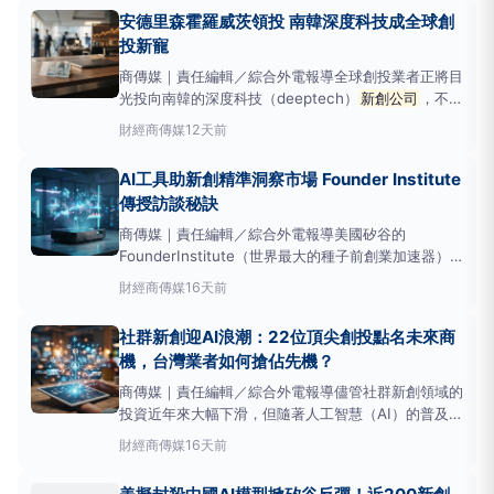
《GeekWire》報導，美國創投公司在2025年投入約
安德里森霍羅威茨領投 南韓深度科技成全球創
3,190億美元，而單是2026
投新寵
商傳媒｜責任編輯／綜合外電報導全球創投業者正將目
光投向南韓的深度科技（deeptech）
新創公司
，不再
僅限於平台型企業，而是轉向人工智慧（AI）、機器人
財經
商傳媒
12天前
技術和半導體等高門檻前沿技術領域。在風險投資界具
領導地位的安德里森·霍羅威茨
AI工具助新創精準洞察市場 Founder Institute
（AndreessenHorowitz，又稱a16z）已於上
傳授訪談秘訣
商傳媒｜責任編輯／綜合外電報導美國矽谷的
FounderInstitute（世界最大的種子前創業加速器）
昨日分享，在人工智慧（AI）時代，
新創公司
可運用
財經
商傳媒
16天前
AI工具提升市場調研、用戶訪談及產品開發的效率。該
加速器聯合創辦人兼執行長JonathanGreechan指
社群新創迎AI浪潮：22位頂尖創投點名未來商
出，透過AI應用
機，台灣業者如何搶佔先機？
商傳媒｜責任編輯／綜合外電報導儘管社群新創領域的
投資近年來大幅下滑，但隨著人工智慧（AI）的普及，
一股新的創業浪潮正悄然興起，吸引了美國22位頂尖
財經
商傳媒
16天前
風險投資家（VC）的目光。《BusinessInsider》報
導指出，這些創投正在積極尋找下一波具有突破潛力，