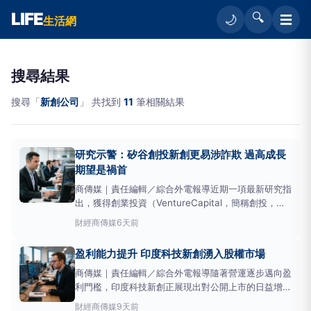
LIFE
🔍
☰
🌙
生活網
搜尋結果
搜尋「
新創公司
」 共找到
11
筆相關結果
研究示警：矽谷創投新創更易涉詐欺 過高成長
期望是禍首
商傳媒｜責任編輯／綜合外電報導近期一項最新研究指
出，獲得創業投資（VentureCapital，簡稱創投，意
指投資高成長潛力
新創公司
的股權投資基金）支持的
財經
商傳媒
6天前
矽谷
新創公司
，比起未接受機構投資的公司，更容易
面臨詐欺指控。研究發現，投資人設定的過高成長期望
盈利能力提升 印度科技新創湧入股權市場
是導致這些
新創公司
捲入詐欺案的重要因素。
商傳媒｜責任編輯／綜合外電報導隨著營運逐步邁向盈
利門檻，印度科技新創正展現出對公開上市的日益增強
的信心，愈來愈多業者選擇透過股權市場籌資。
財經
商傳媒
9天前