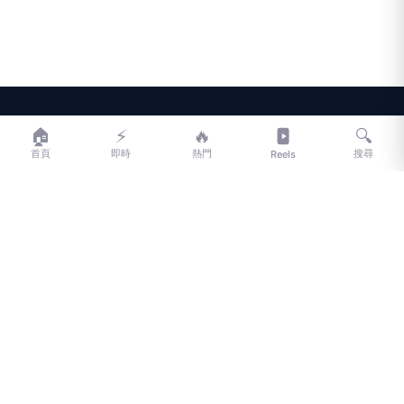
LIFE
生活網
🏠
⚡
🔥
🔍
首頁
即時
熱門
搜尋
Reels
LIFE 生活網是台灣領先的生活資訊平台，提供即時新聞、生活、健康、
財經、娛樂等多元內容。
f
L
▶
📷
新聞分類
新聞
更多內容
生活
地方新聞
健康
關於 LIFE