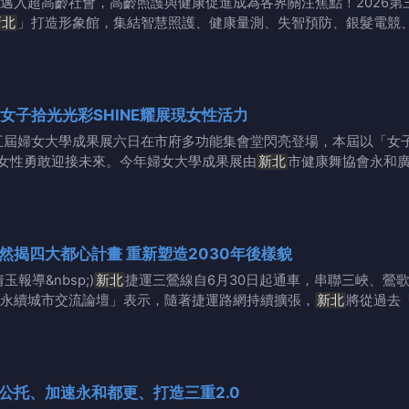
邁入超高齡社會，高齡照護與健康促進成為各界關注焦點！2026第
新北
」打造形象館，集結智慧照護、健康量測、失智預防、銀髮電競
女子拾光光彩SHINE耀展現女性活力
五屆婦女大學成果展六日在市府多功能集會堂閃亮登場，本屆以「女子
女性勇敢迎接未來。今年婦女大學成果展由
新北
市健康舞協會永和
下一座城市核心在哪？劉和然揭四大都心計畫 重新塑造2030年後樣貌
報導&nbsp;)
新北
捷運三鶯線自6月30日起通車，串聯三峽、鶯
Gs永續城市交流論壇」表示，隨著捷運路網持續擴張，
新北
將從過去
公托、加速永和都更、打造三重2.0