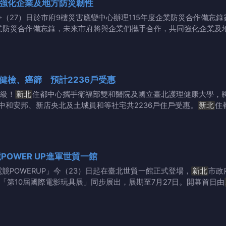
 強化企業及地方防災韌性
今（27）日於市府9樓災害應變中心辦理115年度企業防災合作備忘
業防災合作備忘錄，未來市府將與企業們攜手合作，共同強化企業及
健檢、癌篩 預計2236戶受惠
級！
新北
住都中心攜手衛福部雙和醫院及國立臺北護理健康大學，
中和安邦、新店央北及土城員和等社宅共2236戶住戶受惠。
新北
住
POWER UP進軍世貿一館
電競POWERUP」今（23）日起在臺北世貿一館正式登場，
新北
市政
「第10屆國際電影玩具展」同步展出，展期至7月27日。開幕首日由