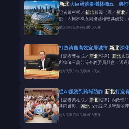
新北
大巨蛋落腳樹林機五 將打
記者黃村杉／
新北
報導（圖／
新北
後，因樹林機五周邊基地較具優勢，
新北
第四都心成形。
生活情報
台灣好新聞
16天前
打造清廉高效宜居城市
新北
深
【記者葉柏成／
新北
報導】
新北
市
所律師王藹芸等外聘委員與會，透過
地方
民眾日報民眾網
17天前
從AI服務到跨域防詐
新北
打造
【記者葉柏成／
新北
報導】內政部1
共同參與。
新北
市地政局以智慧治理
地方
民眾日報民眾網
18天前