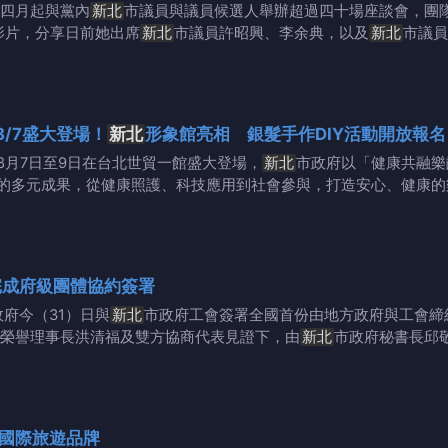
四月起與黨內
新北
市議員與議員候選人舉辦超過四十場座談會，團
影片，分享日前她出席
新北
市議員許昭興、李余典，以及
新北
市議員
/7盛大登場！
新北
形象館亮相 銀髮手作DIY活動開放報名
8月7日至9日在台北世貿一館盛大登場，
新北
市政府以「健康共融樂
的多元成果，從健康照護、科技應用到社會參與，打造安心、健康的
完成府級團體協約簽署
政府今（31）日與
新北
市政府工會簽署全國首份由地方政府與工會締
榮譽理事長洪清福及雙方協商代表見證下，由
新北
市政府秘書長邱
國際旅遊品牌