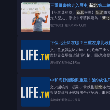
三重圖書館走入歷史
新北
第二
【記者葉柏成／
新北
報導】
新北
市
走入歷史，原址未來將興建為「
新北
生活核心。
地方
民眾日報民眾網
21天前
下個北士科在哪？三重左岸北段
文／住展雜誌MyHousing近年
案預告登場搶攻補漲行情。圖/業者
房地產
住展雜誌
21天前
中和海砂屋盼到重建！逾9成住
文／謝曉菁 攝影／黃威彬
新北
市危
與築豐建設正式簽署合作契約，未來
房地產
住展雜誌
22天前