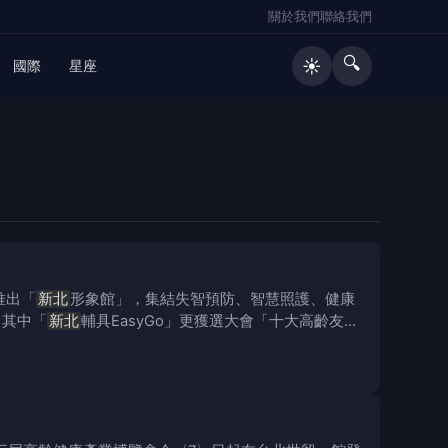
關於我們
聯絡我們
🔍
☀️
國際
星座
推出「
新北
形象館」，集結失智預防、智慧照護、健康
；其中「
新北
輔具EasyGo」更獲選大會「十大高齡友善