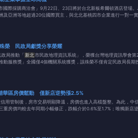
市國際採購商洽會」9月22日、23日將於台北新板希爾頓酒店登場
洲及亞洲等地超過20位國際買主，與北北基桃四市企業進行一對一
殊榮 民政局獻獎分享榮耀
民政局推動「
新北
市民政地理資訊系統」，榮獲台灣地理資訊學會第2
推動服務獎」全國僅4個機關系統獲獎，該殊榮不僅肯定民政局長期
精華區房價鬆動 僅新店逆勢漲2.5%
七波信用管制後，房市交易明顯降溫，房價也進入高檔盤整。為此，中
重房價均較去年同期小幅修正，跌幅介於0.6%至1.7%；唯獨新店