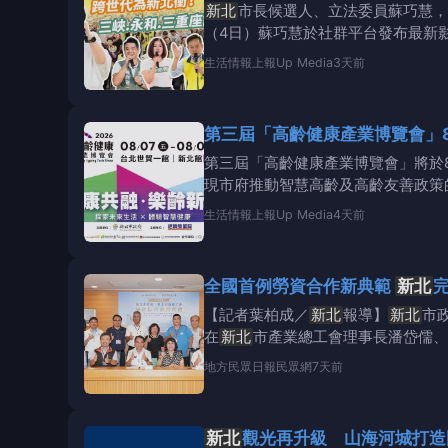
新北
市長候選人、立法委員蘇巧慧，
（4日）蘇巧慧於社群平台發布最新
動永和公辦都更、
生活情報
上報Up Media
3天前
第三屆「高齡健康產業博覽會」8
第三屆「高齡健康產業博覽會」將於
現市府推動智慧高齡及高齡友善政策
手作DIY」活動
生活情報
上報Up Media
4天前
全國首例勞資合作新典範
新北
【記者葉柏成／
新北
報導】
新北
市
在
新北
市產業總工會理事長潘岱儒、
保障員工權益的
地方
民眾日報民眾網
7天前
新北
觀光再升級 山海河城打造