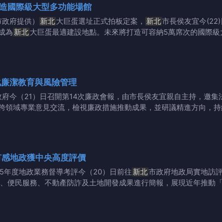
造國際級大型多功能場館
市政府提供）
新北
大巨蛋選址正式拍板定案，
新北
市長侯友宜今(2
成為
新北
大巨蛋最適建設地點。未來將打造可容納5萬席次的國際級
化廉潔教育與風險管理
政府今（21）日召開第14次廉政會報，由市長侯友宜親自主持，邀集
跨領域專業意見交流，檢視廉政措施推動成果，並研議精進方向，持
有感地政獲中央高度評價
15年度地政業務督導考評今（20）日前往
新北
市政府地政局實地訪
、便民服務、不動產防詐及土地開發成果進行簡報，展現近年推動