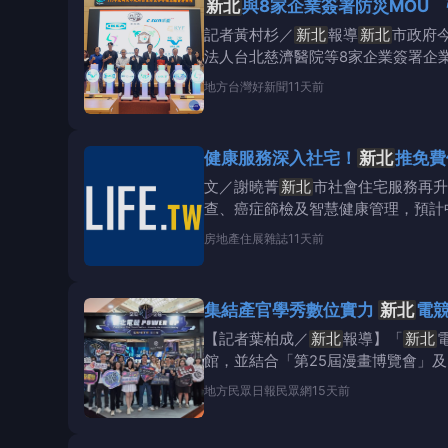
新北
與8家企業簽署防災MOU
記者黃村杉／
新北
報導
新北
市政府
法人台北慈濟醫院等8家企業簽署企
民間力量無窮，新
地方
台灣好新聞
11天前
健康服務深入社宅！
新北
推免費
文／謝曉菁
新北
市社會住宅服務再升
查、癌症篩檢及智慧健康管理，預計
房地產
住展雜誌
11天前
集結產官學秀數位實力
新北
電競
【記者葉柏成／
新北
報導】「
新北
館，並結合「第25屆漫畫博覽會」及
地方
民眾日報民眾網
15天前