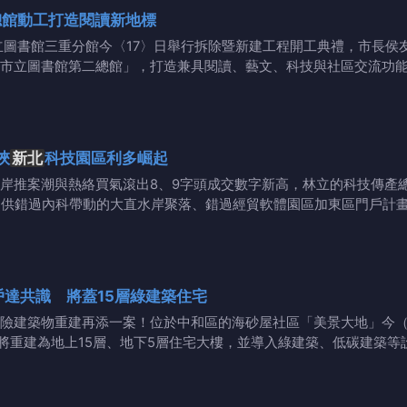
總館動工打造閱讀新地標
立圖書館三重分館今〈17〉日舉行拆除暨新建工程開工典禮，市長侯
市立圖書館第二總館」，打造兼具閱讀、藝文、科技與社區交流功
挾
新北
科技園區利多崛起
三重左岸推案潮與熱絡買氣滾出8、9字頭成交數字新高，林立的科技傳
提供錯過內科帶動的大直水岸聚落、錯過經貿軟體園區加東區門戶計畫
戶達共識 將蓋15層綠建築住宅
險建築物重建再添一案！位於中和區的海砂屋社區「美景大地」今（
將重建為地上15層、地下5層住宅大樓，並導入綠建築、低碳建築等