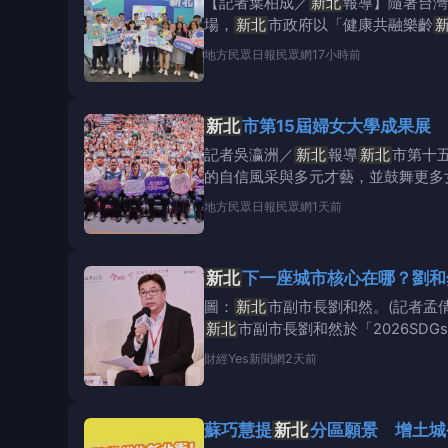
【記者葉柏成／
新北
報導】隨著台灣
場，
新北
市政府以「健康共融樂齡
合輔
地方
民眾日報民眾網
17小時前
新北
市第15屆婦女大學成果展 
記者吳瀛洲／
新北
報導
新北
市第十
的自信風采與多元才藝，並鼓舞更多
地方
民眾日報民眾網
1天前
新北
圖：
新北
市副市長劉和然。(記者孟倩玉
新北
市副市長劉和然於「2026SD
財經
Yes新聞網
2天前
蘇巧慧提
新北
分區願景 增土城