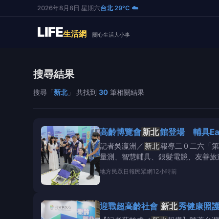
2026年8月8日 星期六
台北 29°C ☁️
LIFE
生活網
關心生活大小事
搜尋結果
搜尋「
新北
」 共找到
30
筆相關結果
高齡博覽會
新北
館登場 輔具E
記者吳瀛洲／
新北
報導二０二六「第
量測、智慧輔具、銀髮電競、友善旅
科技
地方
民眾日報民眾網
12小時前
迎戰超高齡社會
新北
秀健康照