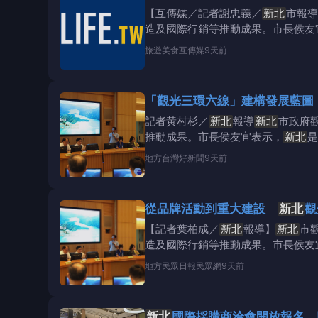
【互傳媒／記者謝忠義／
新北
市報導
造及國際行銷等推動成果。市長侯友
色，建立具辨識度
旅遊美食
互傳媒
9天前
「觀光三環六線」建構發展藍
記者黃村杉／
新北
報導
新北
市政府
推動成果。市長侯友宜表示，
新北
是
度與競爭力的觀光品牌
地方
台灣好新聞
9天前
從品牌活動到重大建設
新北
觀
【記者葉柏成／
新北
報導】
新北
市
造及國際行銷等推動成果。市長侯友
牌，讓更多國內
地方
民眾日報民眾網
9天前
新北
國際採購商洽會開放報名 