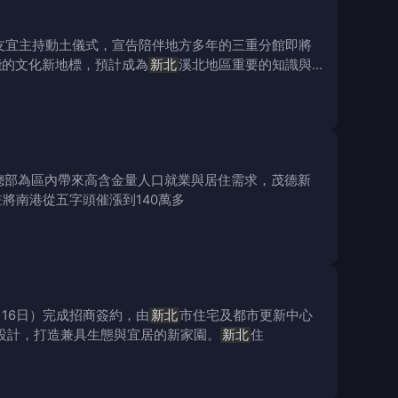
友宜主持動土儀式，宣告陪伴地方多年的三重分館即將
能的文化新地標，預計成為
新北
溪北地區重要的知識與
產總部為區內帶來高含金量人口就業與居住需求，茂德新
將南港從五字頭催漲到140萬多
16日）完成招商簽約，由
新北
市住宅及都市更新中心
設計，打造兼具生態與宜居的新家園。
新北
住