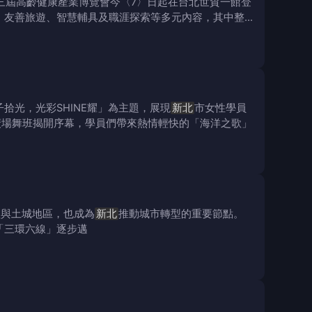
三屆高齡健康產業博覽會今〈7〉日起在台北世貿一館登
、友善旅遊、智慧輔具及職涯探索等多元內容，其中整
拾光，光彩SHINE耀」為主題，展現
新北
市女性學員
廣場舞班揭開序幕，學員們帶來熱情輕快的「海洋之歌」
歌與土城地區，也成為
新北
推動城市轉型的重要節點。
「三環六線」逐步邁