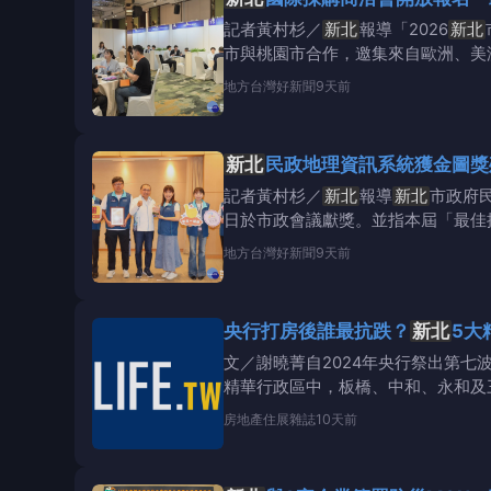
記者黃村杉／
新北
報導「2026
新北
市與桃園市合作，邀集來自歐洲、美
攻全球商機。
地方
台灣好新聞
9天前
新北
民政地理資訊系統獲金圖獎
記者黃村杉／
新北
報導
新北
市政府
日於市政會議獻獎。並指本屆「最佳
市運用地理資訊
地方
台灣好新聞
9天前
央行打房後誰最抗跌？
新北
5大
文／謝曉菁自2024年央行祭出第
精華行政區中，板橋、中和、永和及三
房地產
住展雜誌
10天前