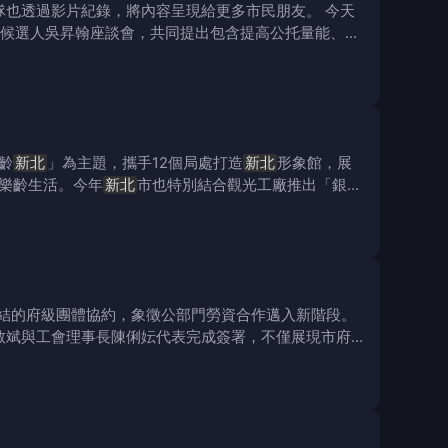
隊也透過影片紀錄，將內容呈現給更多市民朋友。 今天
候選人吳昇翰座談會，共同提出包含提高公托量能、推
齡
新北
」為主題，攜手12個局處打造
新北
形象館，展
樂齡生活。今年
新北
市也特別結合觀光工廠推出「銀髮
結的府級團體協約，象徵公部門勞資合作邁入新階段。
敬斌與工會理事長陳俐妘代表完成簽署，不僅展現市府