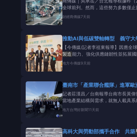
商傳媒｜吳承岳／台北報導根據昨（2
全球前列。然而，這些努力多數僅止
化（
財經
商傳媒
7天前
推動AI與低碳雙軸轉型 義守
【今傳媒/記者李祖東報導】因應全
製造
能力、強化供應鏈韌性並拓展國
力新局－綠
地方
今傳媒
9天前
臺南市「產業聯合艦隊」進軍歐
記者莊漢昌／台南報導台南市長黃偉
當地產業結構與需求，就無人載具系
凱鈺科技，形成從整機
地方
台灣好新聞
11天前
高科大與勞動部攜手合作 共築