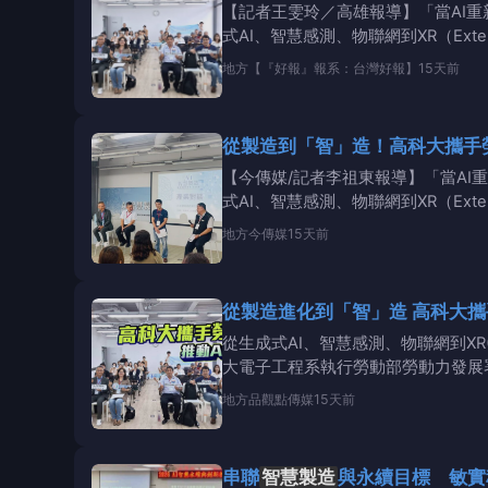
【記者王雯玲／高雄報導】「當AI重
式AI、智慧感測、物聯網到XR（Ext
地方
【『好報』報系：台灣好報】
15天前
從製造到「智」造！高科大攜手
【今傳媒/記者李祖東報導】「當AI
式AI、智慧感測、物聯網到XR（Ext
地方
今傳媒
15天前
從製造進化到「
從生成式AI、智慧感測、物聯網到XR(
大電子工程系執行勞動部勞動力發展
地方
品觀點傳媒
15天前
串聯
智慧製造
與永續目標 敏實