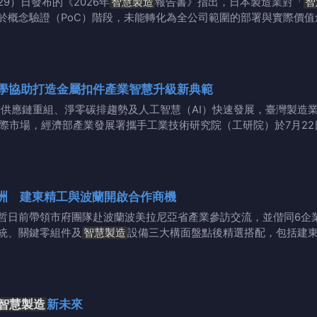
9）日發布的《2026年
智慧製造
報告書》指出，日本製造業對「
智
於概念驗證（PoC）階段，未能轉化為全公司範圍的部署與實際價
大學協助打造金屬扣件產業智慧升級新典範
球供應鏈重組、淨零碳排趨勢及人工智慧（AI）快速發展，臺灣製造
際市場，經濟部產業發展署攜手工業技術研究院（工研院）於7月2
洲 建東精工與波蘭開啟合作商機
哲日前帶領市府團隊赴波蘭波美拉尼亞省產業參訪交流，並偕同6企
統、關鍵零組件及
智慧製造
設備三大構面盤點後精選搭配，包括建
智慧製造
新未來