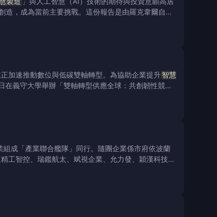
慧製造
」與人工智慧（AI）技術的期待與投資意願高居
值創造，成為當前主要挑戰。這份報告是由羅克韋爾自動
業正加速推動數位與低碳雙軸轉型。為協助企業提升
智慧
2日在義守大學舉辦「雙軸轉型供應全球：共創韌性競爭
業組成「產業聯合艦隊」同行。隨團企業係市府依波蘭
東精工智控、瑞鑑航太、斌視企業、允力發、穎漢科技及