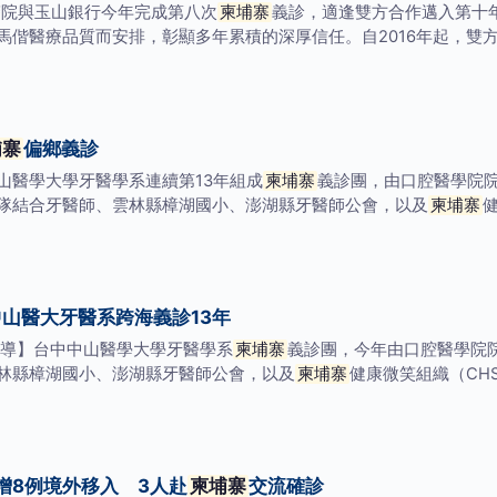
醫院與玉山銀行今年完成第八次
柬埔寨
義診，適逢雙方合作邁入第十
偕醫療品質而安排，彰顯多年累積的深厚信任。自2016年起，雙方每
埔寨
偏鄉義診
山醫學大學牙醫學系連續第13年組成
柬埔寨
義診團，由口腔醫學院院
隊結合牙醫師、雲林縣樟湖國小、澎湖縣牙醫師公會，以及
柬埔寨
中山醫大牙醫系跨海義診13年
報導】台中中山醫學大學牙醫學系
柬埔寨
義診團，今年由口腔醫學院院
林縣樟湖國小、澎湖縣牙醫師公會，以及
柬埔寨
健康微笑組織（CH
增8例境外移入 3人赴
柬埔寨
交流確診