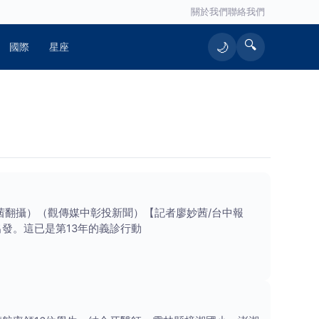
關於我們
聯絡我們
🔍
🌙
國際
星座
茜翻攝）（觀傳媒中彰投新聞）【記者廖妙茜/台中報
發。這已是第13年的義診行動