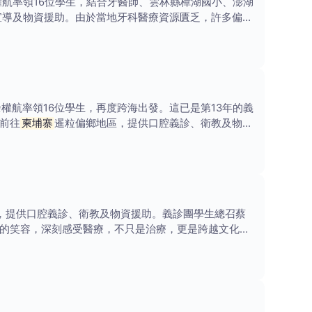
權航率領16位學生，結合牙醫師、雲林縣樟湖國小、澎湖
宣導及物資援助。由於當地牙科醫療資源匱乏，許多偏鄉
權航率領16位學生，再度跨海出發。這已是第13年的義
，前往
柬埔寨
暹粒偏鄉地區，提供口腔義診、衛教及物資
，提供口腔義診、衛教及物資援助。義診團學生總召蔡
心的笑容，深刻感受醫療，不只是治療，更是跨越文化與