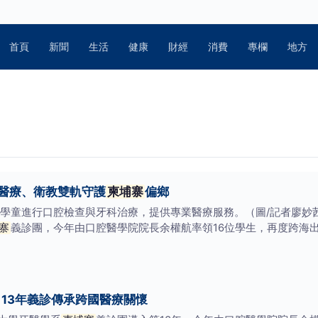
首頁
新聞
生活
健康
財經
消費
專欄
地方
 醫療、衛教雙軌守護
柬埔寨
偏鄉
學童進行口腔檢查與牙科治療，提供專業醫療服務。（圖/記者廖妙
寨
義診團，今年由口腔醫學院院長余權航率領16位學生，再度跨海出
 13年義診傳承跨國醫療關懷