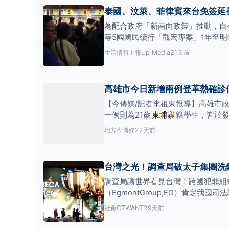
泰國、汶萊、菲律賓來台免簽延長
為配合政府「新南向政策」推動，自
等5國國民續行「觀宏專案」1年至明
來台
生活情報
上報Up Media
21天前
高雄市今日新增兩例登革熱確診
【今傳媒/記者李祖東報導】高雄市
一例則為21歲
柬埔寨
籍學生，皆於發
局表
地方
今傳媒
22天前
台灣之光！調查局破太子集團洗
調查局讓世界看見台灣！跨國犯罪組
（EgmontGroup,EG）肯
社會
CTWANT
29天前