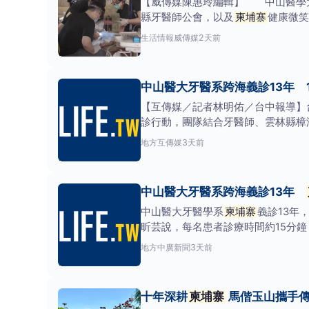
【威傳媒陳惠玲編輯】 中山醫學
縣牙醫師公會，以及
柬埔寨
健康微笑
居民一
生活情報
威傳媒
2天前
中山醫大牙醫系跨海義診13年 
【互傳媒／記者林明佑／台中報導】
診行動，團隊結合牙醫師、雲林縣樟
援助。當地
地方
互傳媒
3天前
中山醫大牙醫系跨海義診13年
中山醫大牙醫學系
柬埔寨
義診13年
昕芸說，每名患者診療時間約15分
語言的人際連結。
地方
中廣新聞
3天前
十年深耕
柬埔寨
馬偕玉山攜手