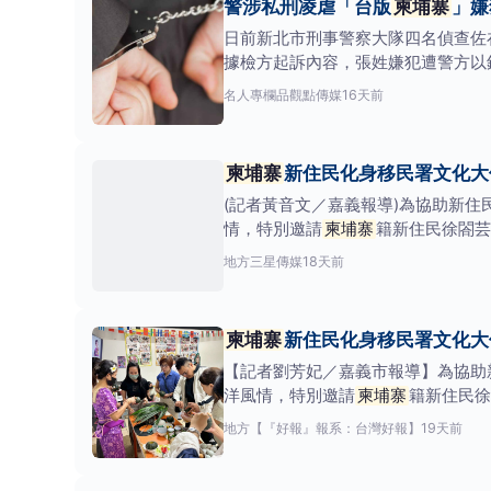
警涉私刑凌虐「台版
柬埔寨
」嫌
日前新北市刑事警察大隊四名偵查佐
據檢方起訴內容，張姓嫌犯遭警方以
牢牢
名人專欄
品觀點傳媒
16天前
柬埔寨
新住民化身移民署文化大
(記者黃音文／嘉義報導)為協助新
情，特別邀請
柬埔寨
籍新住民徐閤芸
布丁（Sangkay
地方
三星傳媒
18天前
柬埔寨
新住民化身移民署文化
【記者劉芳妃／嘉義市報導】為協助
洋風情，特別邀請
柬埔寨
籍新住民徐
「南瓜布丁（
地方
【『好報』報系：台灣好報】
19天前