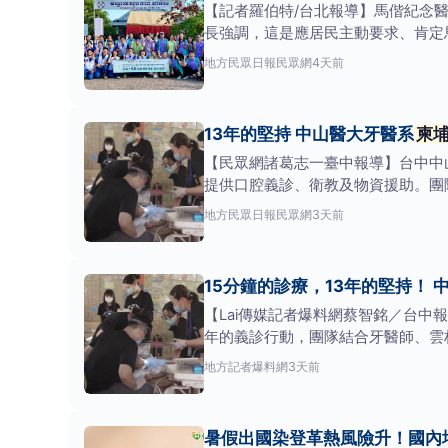
【記者羅伯特/台北報導】馬偕紀念
長強調，這是應居民主動要求、肯定馬
地方
民眾日報民眾網
4天前
13年的堅持 中山醫大牙醫系
柬
【民眾網諸葛志一臺中報導】台中中
提供口腔義診、衛教及物資援助。團
觀念
地方
民眾日報民眾網
3天前
15分鐘的診療，13年的堅持！ 
【Lai傳媒記者爆料網蔡智銘／台中
年的義診行動，團隊結合牙醫師、雲
及物資援
地方
記者爆料網
3天前
暑假出國染登革熱風險升！國內