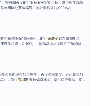
年。醫療團再度前往暹粒省三家衛生所，當地衛生廳廳
年組團赴柬國偏鄉，累計服務近14,000名村
長余權航率領16位學生，前往
柬埔寨
暹粒偏鄉地區，
健康微笑組織（CHSO），協助當地居民建立正確的健康
長余權航率領16位學生，再度跨海出發。這已是第13
SO），前往
柬埔寨
暹粒偏鄉地區，提供口腔義診、衛教