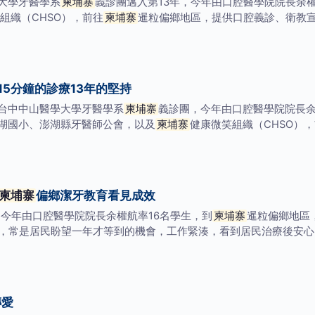
大學牙醫學系
柬埔寨
義診團邁入第13年，今年由口腔醫學院院長余
組織（CHSO），前往
柬埔寨
暹粒偏鄉地區，提供口腔義診、衛教
15分鐘的診療13年的堅持
台中中山醫學大學牙醫學系
柬埔寨
義診團，今年由口腔醫學院院長余
湖國小、澎湖縣牙醫師公會，以及
柬埔寨
健康微笑組織（CHSO）
柬埔寨
偏鄉潔牙教育看見成效
，今年由口腔醫學院院長余權航率16名學生，到
柬埔寨
暹粒偏鄉地區
鐘，常是居民盼望一年才等到的機會，工作緊湊，看到居民治療後安
傳愛