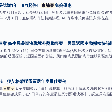
試辦1年 8/1起停止
柬埔寨
免簽優惠
今年8月1日起，延長試辦泰國、汶萊及菲律賓國民來台免簽證措施1年
年12月31日，並依現行作法持續辦理TAC有條件式免簽證入境措施
個案 衛生局暑期決戰境外獎勵專案 民眾返國主動採檢快篩贈
政府衛生局今（16）日公布轄內新增2例登革熱境外移入確診個案，個
病前返國探親，返國後因有發燒、肌肉痠痛及關節痛等症狀到醫療院所
錢 獲艾格蒙聯盟票選年度最佳案例
織
柬埔寨
太子集團來台從事組織犯罪、非法線上博弈及洗錢107億
定我國司法單位偵辦成果，在9日舉行的年度最佳案例票選決賽中，調查局