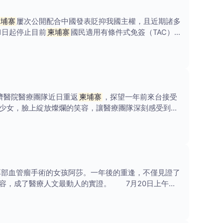
柬埔寨
屢次公開配合中國發表貶抑我國主權，且近期諸多
1日起停止目前
柬埔寨
國民適用有條件式免簽（TAC）
濟醫院醫療團隊近日重返
柬埔寨
，探望一年前來台接受
少女，臉上綻放燦爛的笑容，讓醫療團隊深刻感受到醫
耳部血管瘤手術的女孩阿莎。一年後的重逢，不僅見證了
容，成了醫療人文最動人的實證。 7月20日上午，