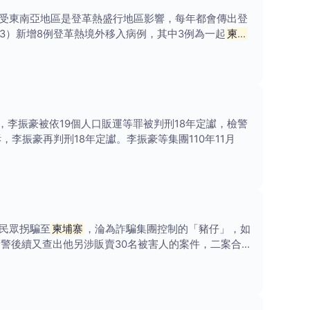
受東南亞地區是登革熱盛行地區影響，每年都會傳出登
/3）新增8例登革熱境外移入病例，其中3例為一起
柬埔
，李振豪被依19個人口販運等罪被判刑18年定讞，檢警
李振豪再判刑18年定讞。李振豪等集團110年11月
民眾拐騙至
柬埔寨
，淪為詐騙集團控制的「豬仔」，如
檢警後續又查出他另涉販賣30名被害人的案件，二案合計