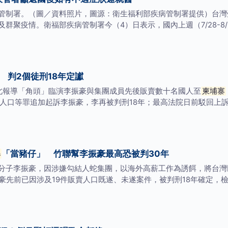
管制署。（圖／資料照片，圖源：衛生福利部疾病管制署提供）台灣
群聚疫情。衛福部疾病管制署今（4）日表示，國內上週（7/28-8
 判2個徒刑18年定讞
台北報導「角頭」臨演李振豪與集團成員先後販賣數十名國人至
柬埔寨
人口等罪追加起訴李振豪，李再被判刑18年；最高法院日前駁回上訴，
寨
「當豬仔」 竹聯幫李振豪最高恐被判30年
分子李振豪，因涉嫌勾結人蛇集團，以海外高薪工作為誘餌，將台灣
豪先前已因涉及19件販賣人口既遂、未遂案件，被判刑18年確定，