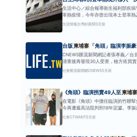
生活中心／綜合報導衛生福利部疾病
革熱疫情，今年亦曾出現本土登革熱及
寨
境外群聚
生活情報
台灣好新聞
3天前
台版
柬埔寨
「角頭」臨演李振豪
CNEWS匯流新聞網記者張孝義／
清查後再發現30人受害，檢方依買賣
社會
匯流新聞網CNEWS
5天前
《角頭》臨演拐賣49人至
柬埔
在電影《角頭》中擔任臨演的竹聯幫
今再遭最高法院判刑18年定讞。李振
遭判處2個1
社會
CTWANT
5天前