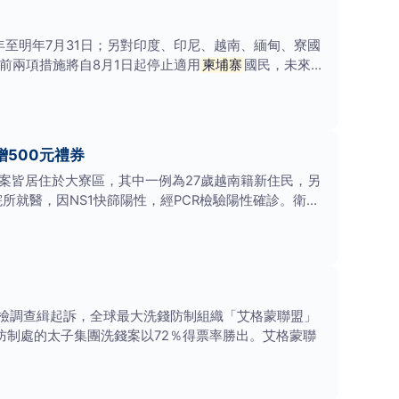
至明年7月31日；另對印度、印尼、越南、緬甸、寮國
。前兩項措施將自8月1日起停止適用
柬埔寨
國民，未來擬
500元禮券
案皆居住於大寮區，其中一例為27歲越南籍新住民，另
就醫，因NS1快篩陽性，經PCR檢驗陽性確診。衛生
遭檢調查緝起訴，全球最大洗錢防制組織「艾格蒙聯盟」
洗錢防制處的太子集團洗錢案以72％得票率勝出。艾格蒙聯