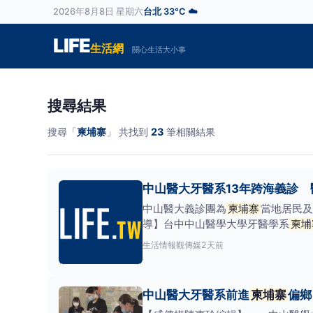
2026年8月8日 星期六
台北 33°C ☁️
LIFE
生活網
關心生活大小事
搜尋結果
搜尋「
柬埔寨
」 共找到
23
筆相關結果
中山醫大牙醫系13年跨海義診
中山醫大義診團為
柬埔寨
當地居民及
導】台中中山醫學大學牙醫學系
柬埔
生活情報
觀傳媒
2天前
中山醫大牙醫系前進
柬埔寨
偏鄉