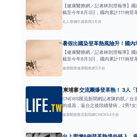
【健康醫療網／記者林則澄報導】國
截至今年8月3日，國內累計111例
假出國旅遊人
名人專欄
中廣新聞
3天前
暑假出國染登革熱風險升！國內
【健康醫療網／記者林則澄報導】國
截至今年8月3日，國內累計111例
假出國旅遊人
健康醫療
健康醫療網
3天前
柬埔寨
交流團爆
CNEWS匯流新聞網記者陳鈞凱／
的成員，返台之後陸續發病，2男1
藏期至少都
健康醫療
匯流新聞網CNEWS
4天前
台上周增8例登革熱境外移入 