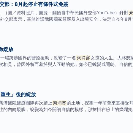
交部：8月起停止有條件式免簽
（圖／資料照片，圖源：翻攝自中華民國外交部YouTube）針對
外交部表示，基於維護我國國家尊嚴及入出境安全，決定自今年8月
命綻放
〕一場跨越國界的醫療援助，改變了一名
柬埔寨
女孩的人生。大林慈
次相見，曾因外貌而羞於與人互動的她，如今已蛻變成開朗、自信的
重生」後的綻放
濟醫院醫療團隊再次踏上
柬埔寨
的土地，探望一年前曾來臺接受
往的內向靦腆，蛻變為如今開朗自信的模樣，那抹掛在臉上的燦爛笑