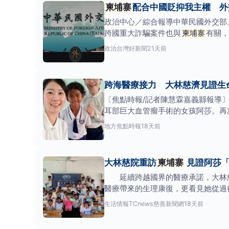
柬埔寨
配合中國貶抑我主權 外
政治中心／綜合報導中華民國外交部。
跨國重大詐騙案件也與
柬埔寨
有關，
及「觀宏專案
政治
台灣好新聞
21天前
跨海醫療接力 大林慈濟見證生
〔焦點時報/記者陳慧霖嘉義縣報導
耳部巨大血管瘤手術的女孩阿莎。再
療不只是治病，更能改
地方
焦點時報
18天前
大林慈院重訪
柬埔寨
見證阿莎「
延續跨越國界的醫療承諾，大林慈
醫療帶來的生理康復，更看見她從過
大林慈濟醫院國
生活情報
TCnews慈善新聞網
18天前