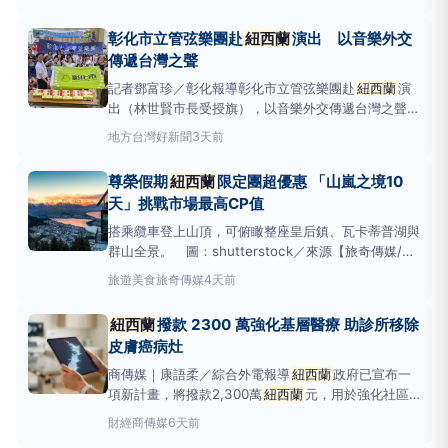
於8日在
紐西蘭
奧克蘭登場的「台灣
紐西蘭
國際交流
音樂會」聯袂演出，市立管弦樂團5日傍晚啟程，兼任
彰化市立管弦樂團赴
紐西蘭
演出 以音樂外交
樂團團長的林世賢市長在老人文康中心為團員熱烈送
傳遞台灣之聲
行，並預祝演
記者鄧富珍／彰化報導彰化市立管弦樂團赴
紐西蘭
演
出（林世賢市長受授旗），以音樂外交傳遞台灣之聲。
圖／彰化市公所提供彰化市立管弦樂團再度躍上國際舞
地方
台灣好新聞
3天前
台！樂團偕同汐止城市愛樂管弦樂團、高雄市逢緣合唱
團、汐音薩克斯風樂團及青年舞蹈家李紫嫣，共同代表
尊榮假期
紐西蘭
限定團超優惠 「山嵐之境10
台灣參與8日在
紐西蘭
奧克蘭舉辦的「台灣
紐西蘭
國
天」挑戰市場最高CP值
際交流音樂會」。
搭乘纜車登上山頂，可俯瞰整座皇后鎮、瓦卡蒂普湖與
群山全景。 圖：shutterstock／來源【旅奇傳媒/記
者-王政】擁有大自然地理教室美譽的
紐西蘭
，無論是
旅遊美食
旅奇傳媒
4天前
以火山地熱、毛利文化享譽全球的北島，抑或是將高
山、冰河、峽灣與星空都濃縮於一體的南島，精彩且豐
紐西蘭
撥款 2300 萬強化基層醫療 助診所移除
富的景致總令旅客目不暇給，也因而成為同業銷售的最
皮膚癌病灶
佳
商傳媒｜康語柔／綜合外電報導
紐西蘭
政府已宣布一
項新計畫，將撥款2,300萬
紐西蘭
元，用於強化社區
醫療服務，其中首階段重點為補助地方基層診所具備移
財經
商傳媒
6天前
除疑似皮膚癌病灶的能力。這項投資旨在改善當地醫療