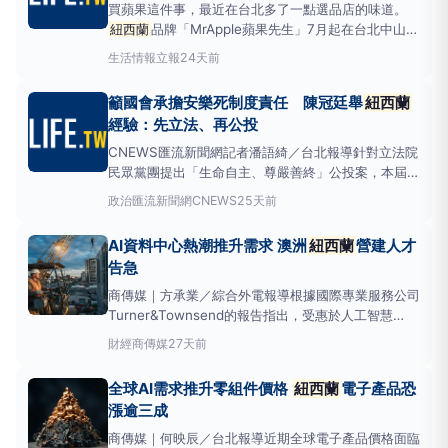
買蘋果這件事，最近在台北多了一點選品店的味道。
紐西蘭
品牌「MrApple蘋果先生」7月起在台北中山區
開出首間品牌旗艦快閃店，檔期至10月底，主打把丹
生活情報
立報
24天前
爍、小花、富士、皇家加拉、史密斯青蘋與皇后蘋果等
6大品種集中販售，成為品牌在台最完整的實體選購據
籲國會承擔安樂死制度責任 陳冠廷舉
紐西蘭
點。這次快閃店由「MrApple蘋果先生」攜手「小
經驗：先立法、再公投
CNEWS匯流新聞網記者潘語綺／台北報導針對立法院
民眾黨團提出「生命自主、尊嚴善終」公投案，本屆首
位提出《安樂死法》草案的民進黨立委陳冠廷今
政治
匯流新聞網CNEWS
25天前
（14）日表示，生命自主與尊嚴善終值得社會公開、
理性討論，但安樂死涉及生命權、病人自主、醫療倫理
AI資料中心熱潮推升需求 澳洲
紐西蘭
營建人才
及刑事責任，如此嚴肅且複雜的制度問題，很難簡化成
告急
一句口號及一
商傳媒｜方承業／綜合外電報導根據國際專業服務公司
Turner&Townsend的報告指出，受惠於人工智慧
（AI）基礎設施與資料中心建設計畫快速成長，澳洲
財經
商傳媒
27天前
和
紐西蘭
的營造業正迎來一波需求熱潮，但也因此加
劇了人才短缺的困境，導致營建成本持續攀升。這份報
全球AI需求推升零組件價格
紐西蘭
電子產品恐
告是Turner&To
漲逾三成
商傳媒｜何映辰／台北報導近期全球電子產品價格面臨