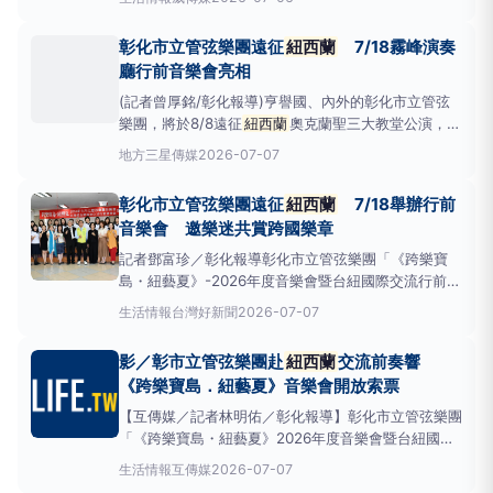
收錄110間餐廳，涵蓋米其林星級餐廳、必比登推介及
入選餐廳，並橫跨奧克蘭、威靈頓、基督城與皇后鎮四
彰化市立管弦樂團遠征
紐西蘭
7/18霧峰演奏
大城市，表彰其卓越品質、創意巧思與鮮明的地域
廳行前音樂會亮相
(記者曾厚銘/彰化報導)亨譽國、內外的彰化市立管弦
樂團，將於8/8遠征
紐西蘭
奧克蘭聖三大教堂公演，7
月18日（星期六）下午3時，假國立臺灣交響樂團霧峰
地方
三星傳媒
2026-07-07
演奏廳行前演出，今(7)日在彰化老人文康中心勤加練
習。公所說，7月18日的行前音樂會，是樂團啟程前的
彰化市立管弦樂團遠征
紐西蘭
7/18舉辦行前
正式亮相，也是2026上半年度的藝
音樂會 邀樂迷共賞跨國樂章
記者鄧富珍／彰化報導彰化市立管弦樂團「《跨樂寶
島・紐藝夏》-2026年度音樂會暨台紐國際交流行前音
樂會」。彰化市立管弦樂團將於7月18日下午3時，在
生活情報
台灣好新聞
2026-07-07
國立臺灣交響樂團霧峰演奏廳舉辦《跨樂寶島・紐藝
夏》2026年度音樂會暨台紐國際交流行前音樂會，作
影／彰市立管弦樂團赴
紐西蘭
交流前奏響
為樂團8月遠征
紐西蘭
參與國際文化交流演出前的重要
《跨樂寶島．紐藝夏》音樂會開放索票
暖身公
【互傳媒／記者林明佑／彰化報導】彰化市立管弦樂團
「《跨樂寶島・紐藝夏》2026年度音樂會暨台紐國際
交流行前音樂會」，訂於7月18日（星期六）下午3
生活情報
互傳媒
2026-07-07
時，在國立臺灣交響樂團霧峰演奏廳隆重登場，這場音