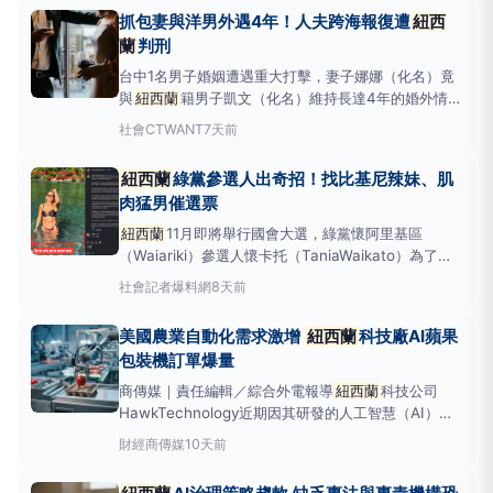
資源分配不均的現況。根據
紐西蘭
衛生部長西蒙·布朗
抓包妻與洋男外遇4年！人夫跨海報復遭
紐西
（SimeonBrown）表示，紐西
蘭
判刑
台中1名男子婚姻遭遇重大打擊，妻子娜娜（化名）竟
與
紐西蘭
籍男子凱文（化名）維持長達4年的婚外情關
係。2人不僅長期傳送露骨性愛訊息，凱文還曾多次飛
社會
CTWANT
7天前
抵台灣與娜娜見面，前往台中多間汽車旅館發生關係，
甚至拍攝性愛影片留存。人夫發現妻子背叛後情緒崩
紐西蘭
綠黨參選人出奇招！找比基尼辣妹、肌
潰，跨海對凱文展開勒索及騷擾行動，結果遭
紐西蘭
肉猛男催選票
法院判刑2年8個
紐西蘭
11月即將舉行國會大選，綠黨懷阿里基區
（Waiariki）參選人懷卡托（TaniaWaikato）為了突
破宣傳經費不足的困境，竟在社群平台上發起名為「比
社會
記者爆料網
8天前
基尼辣妹與肌肉猛男」
（bikinibaddiesandbuffbros）的清涼宣傳活動，找
美國農業自動化需求激增
紐西蘭
科技廠AI蘋果
來一群身材火辣的比基尼辣妹與肌肉猛男拍攝性
包裝機訂單爆量
商傳媒｜責任編輯／綜合外電報導
紐西蘭
科技公司
HawkTechnology近期因其研發的人工智慧（AI）蘋
果包裝機器人，成功在美國市場掀起熱潮，訂單量甚至
財經
商傳媒
10天前
已遠超出其目前的製造能力。這些高效能機器人主要銷
往美國華盛頓特區的蘋果包裝廠，以因應當地龐大的市