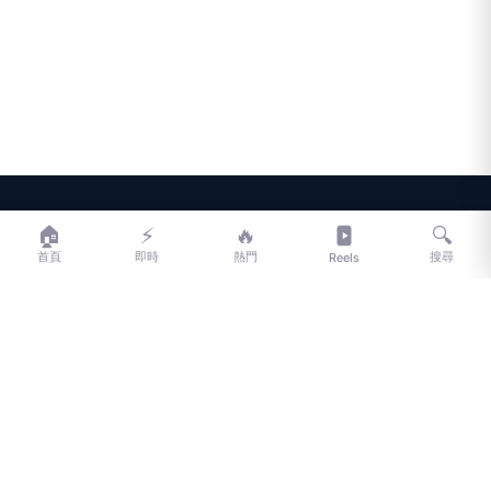
LIFE
生活網
🏠
⚡
🔥
🔍
首頁
即時
熱門
搜尋
Reels
LIFE 生活網是台灣領先的生活資訊平台，提供即時新聞、生活、健康、
財經、娛樂等多元內容。
f
L
▶
📷
新聞分類
新聞
更多內容