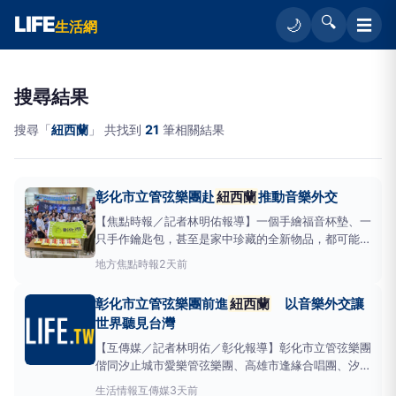
LIFE
🔍
☰
🌙
生活網
搜尋結果
搜尋「
紐西蘭
」 共找到
21
筆相關結果
彰化市立管弦樂團赴
紐西蘭
推動音樂外交
【焦點時報／記者林明佑報導】一個手繪福音杯墊、一
只手作鑰匙包，甚至是家中珍藏的全新物品，都可能成
為貧病患者持續接受治療的力量。彰化基督教醫院歡慶
地方
焦點時報
2天前
創院130週年，特別自今（5）日起一連3天，在總院
一樓大廳舉辦「主恩滿溢．溫暖同行—籌募貧病醫療基
彰化市立管弦樂團前進
紐西蘭
以音樂外交讓
金愛心義賣活動」，邀請院內同仁、病人、家屬及社會
世界聽見台灣
大眾一起
【互傳媒／記者林明佑／彰化報導】彰化市立管弦樂團
偕同汐止城市愛樂管弦樂團、高雄市逢緣合唱團、汐音
蕯克斯風樂團暨青年舞蹈家李紫嫣，共同代表台灣，將
生活情報
互傳媒
3天前