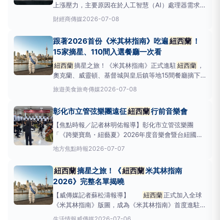
上漲壓力，主要原因在於人工智慧（AI）處理器需求激
增，導致關鍵零組件供不應求。這波漲價潮已影響到各
財經
商傳媒
2026-07-08
地消費者，其中
紐西蘭
市場的電子產品預計將出現顯
著價格攀升。根據
紐西蘭
國家廣播電台《RNZ》報
跟著2026首份《米其林指南》吃遍
紐西蘭
！
導，AI產業對高效能硬體的需求，正逐步壓縮
15家摘星、110間入選餐廳一次看
紐西蘭
摘星之旅！《米其林指南》正式進駐
紐西蘭
，
奧克蘭、威靈頓、基督城與皇后鎮等地15間餐廳摘下
米其林星級殊榮。 圖：
紐西蘭
觀光局／提供【旅奇
旅遊美食
旅奇傳媒
2026-07-08
傳媒/編輯部報導】
紐西蘭
正式加入全球《米其林指
南》版圖，成為《米其林指南》首度進駐大洋洲的歷史
彰化市立管弦樂團遠征
紐西蘭
行前音樂會
性里程碑。《
紐西蘭
米其林指南》共收錄110間餐廳，
涵蓋米其林星級
【焦點時報／記者林明佑報導】彰化市立管弦樂團
「《跨樂寶島・紐藝夏》2026年度音樂會暨台紐國際
交流行前音樂會」，訂於7月18日（星期六）下午3
地方
焦點時報
2026-07-07
時，在國立臺灣交響樂團霧峰演奏廳隆重登場，這場音
樂會不僅是樂團邁入第23年的年度成果展現，更是樂
紐西蘭
摘星之旅！《
紐西蘭
米其林指南
團將於8月遠征
紐西蘭
參加國際文化交流音樂會前的熱
2026》完整名單揭曉
身公演，可
【威傳媒記者蘇松濤報導】
紐西蘭
正式加入全球
《米其林指南》版圖，成為《米其林指南》首度進駐大
洋洲的歷史性里程碑。《
紐西蘭
米其林指南2026》共
生活情報
威傳媒
2026-07-06