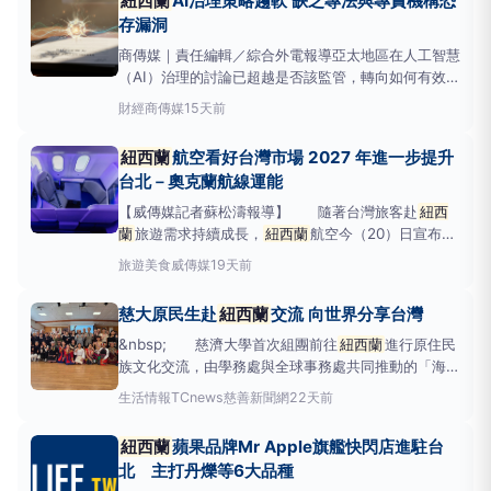
紐西蘭
AI治理策略趨軟 缺乏專法與專責機構恐
場需求。HawkTechn
存漏洞
商傳媒｜責任編輯／綜合外電報導亞太地區在人工智慧
（AI）治理的討論已超越是否該監管，轉向如何有效執
行治理、展現可靠性並建立公眾信任。然而，
財經
商傳媒
15天前
《Iapp.org》報導指出，相較於區域領先者新加坡，
紐西蘭
的AI治理方式顯得較為零散，缺乏專門的AI法
紐西蘭
航空看好台灣市場 2027 年進一步提升
規、專責監管機構，以及針對AI廣泛制定的相關法案。
台北－奧克蘭航線運能
【威傳媒記者蘇松濤報導】 隨著台灣旅客赴
紐西
蘭
旅遊需求持續成長，
紐西蘭
航空今（20）日宣布，
將於2027年第一季進一步提升台北－奧克蘭航線運
旅遊美食
威傳媒
19天前
能，於寒假及春節旅遊旺季提供最高每日一班直飛服
務，以更充裕的運能回應市場需求，展現對台灣市場的
慈大原民生赴
紐西蘭
交流 向世界分享台灣
長期信心。
紐西蘭
航空紮耕台灣市場，並即將在今年
底邁
&nbsp; 慈濟大學首次組團前往
紐西蘭
進行原住民
族文化交流，由學務處與全球事務處共同推動的「海為
路・慈心行：原住民族教育文化推展暨氣候行動國際交
生活情報
TCnews慈善新聞網
22天前
流」活動，在原住民族學生資源中心主任李婉婷帶領
下，15位原住民族學生於6月29日至7月6日前往
紐西
紐西蘭
蘋果品牌Mr Apple旗艦快閃店進駐台
蘭
奧克蘭，透過毛利文化參訪、原住民族生態智慧展
北 主打丹爍等6大品種
覽、樂