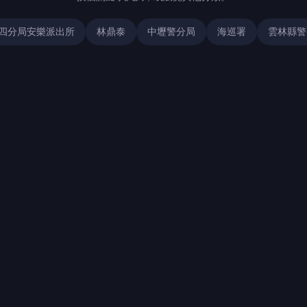
四分局安樂派出所
林鼎泰
中壢警分局
海巡署
雲林縣警