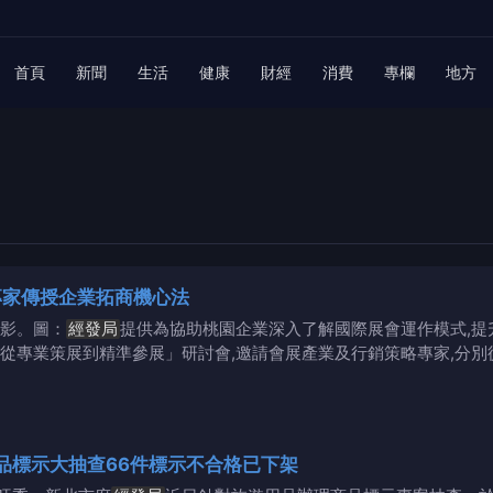
首頁
新聞
生活
健康
財經
消費
專欄
地方
專家傳授企業拓商機心法
影。圖：
經發局
提供為協助桃園企業深入了解國際展會運作模式,提升
:從專業策展到精準參展」研討會,邀請會展產業及行銷策略專家,分
品標示大抽查66件標示不合格已下架