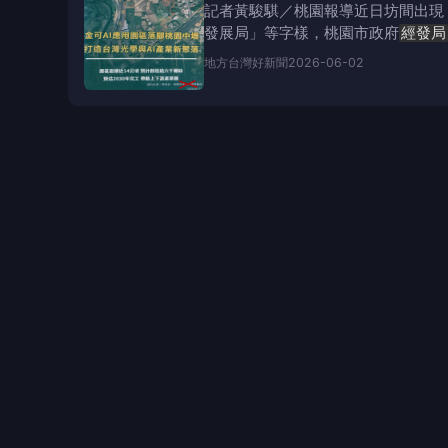
記者黃駿騏／桃園報導近日坊間出現
發展局」等字樣，桃園市政府
經發局
開發園區，業者
地方
台灣好新聞
2026-06-02