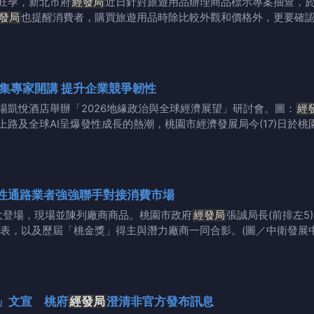
旺季，新北市府
經發局
近日針對旅遊用品辦理商品標示專案抽查，
發局
也提醒消費者，購買旅遊用品時除比較外觀和價格外，更要確
集專家開講 提升企業競爭韌性
場凱悅酒店舉辦「2026地緣政治與全球經濟展望」研討會。圖：
經
路及全球AI呈爆發性成長的熱潮，桃園市經濟發展局今(17)日於桃
性通路業者強強聯手對接消費市場
盛大登場，現場並陳列廠商商品。桃園市政府
經發局
張誠局長(前排左5
代表，以及歷屆「桃金獎」得主與潛力廠商一同合影。(圖／中衛發展
」文宣 桃府
經發局
澄清非官方發布訊息