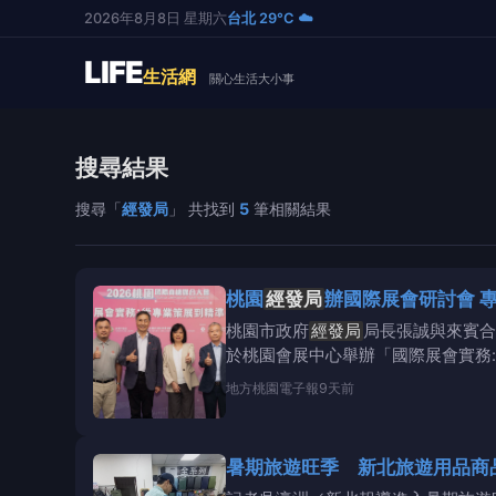
2026年8月8日 星期六
台北 29°C ☁️
LIFE
生活網
關心生活大小事
搜尋結果
搜尋「
經發局
」 共找到
5
筆相關結果
桃園
經發局
辦國際展會研討會 
桃園市政府
經發局
局長張誠與來賓合
於桃園會展中心舉辦「國際展會實務
地方
桃園電子報
9天前
暑期旅遊旺季 新北旅遊用品商