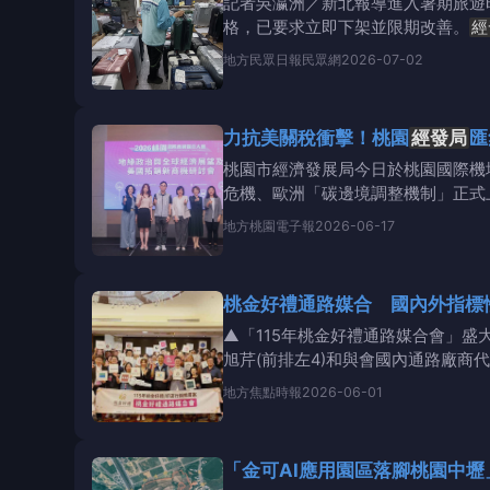
記者吳瀛洲／新北報導進入暑期旅遊
格，已要求立即下架並限期改善。
經
局
長
地方
民眾日報民眾網
2026-07-02
力抗美關稅衝擊！桃園
經發局
匯
桃園市經濟發展局今日於桃園國際機
危機、歐洲「碳邊境調整機制」正式上
地方
桃園電子報
2026-06-17
桃金好禮通路媒合 國內外指標
▲「115年桃金好禮通路媒合會」
旭芹(前排左4)和與會國內通路廠商
地方
焦點時報
2026-06-01
「金可AI應用園區落腳桃園中壢