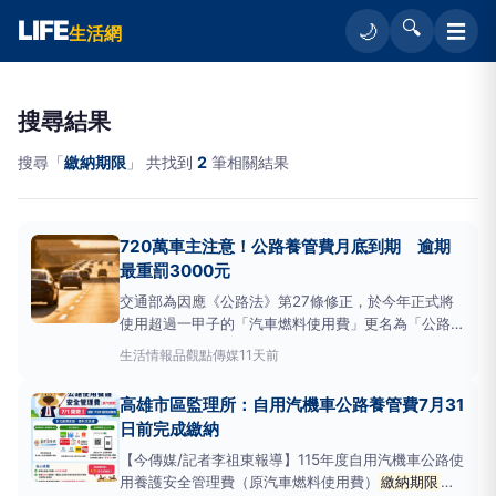
LIFE
🔍
☰
🌙
生活網
搜尋結果
搜尋「
繳納期限
」 共找到
2
筆相關結果
720萬車主注意！公路養管費月底到期 逾期
最重罰3000元
交通部為因應《公路法》第27條修正，於今年正式將
使用超過一甲子的「汽車燃料使用費」更名為「公路使
用養護安全管理費」，簡稱公路養管費。這項改動純屬
生活情報
品觀點傳媒
11天前
名稱變更，原本的徵收對象、計費標準及繳納管道並無
任何調整。公路養管費已於7月1日開徵，
繳納期限
至7
高雄市區監理所：自用汽機車公路養管費7月31
月31日止。根據公路局統計數據顯示，截至7
日前完成繳納
【今傳媒/記者李祖東報導】115年度自用汽機車公路使
用養護安全管理費（原汽車燃料使用費）
繳納期限
至7