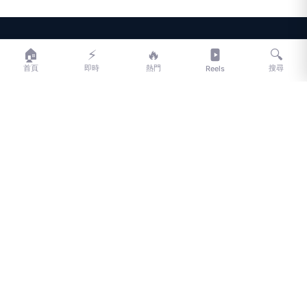
LIFE
生活網
🏠
⚡
🔥
🔍
首頁
即時
熱門
搜尋
Reels
LIFE 生活網是台灣領先的生活資訊平台，提供即時新聞、生活、健康、
財經、娛樂等多元內容。
f
L
▶
📷
新聞分類
新聞
更多內容
生活
地方新聞
健康
關於 LIFE
國際新聞
財經
合作夥伴
星座運勢
消費